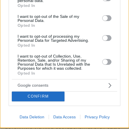
personal data.
grant or deny consent to Google and its third-party tags to
Opted In
συνέχεια, ούτε μια στιγμή δεν απομακρύνθηκα
use your data for below specified purposes in below Google
από το αυτοκίνητο που οδηγούσα.
consent section.
I want to opt-out of the Sale of my
Personal Data.
Opted In
»Όταν τα άτομα που επέβαιναν στο τρίτο
I want to opt-out of processing my
αυτοκίνητο, ξεκίνησε η συμπλοκή, Κατέβηκαν
Personal Data for Targeted Advertising.
όλοι όσοι επέβαιναν στο δικό μου αυτοκίνητο,
Opted In
καθώς και στο δεύτερο αυτοκίνητο που
I want to opt-out of Collection, Use,
στάθμευσα το δικό μου. Εγώ κατέβηκα απ’ το
Retention, Sale, and/or Sharing of my
Personal Data that Is Unrelated with the
αυτοκίνητο μόνο για να δω τι συνέβαινε και
Purposes for which it was collected.
Opted In
ποια άτομα είχαν βρει ακόμα όμως δεν είχα
τραβήξει το χειρόφρενο και το αμάξι άρχισε να
Google consents
κατηφορίζει μόνο του στην Πλαστήρα. Ενώ ήδη
όλοι υπόλοιποι είχαν φτάσει στο σημείο της
CONFIRM
συμπλοκής, εγώ μπήκα αμέσως ξανά στο αμάξι
και τράβηξα το χειρόφρενο. Άφησα ανοιχτή
Data Deletion
Data Access
Privacy Policy
την πόρτα του οδηγού, κατέβηκα απ’ το
αυτοκίνητο για λίγα δευτερόλεπτα, όταν όμως