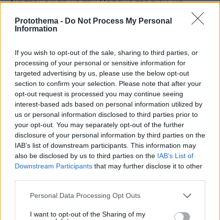
διασταύρωση με την Παπαναστασίου, να
κινηθούμε δεξιά προς το κέντρο της πόλης.
Protothema -
Do Not Process My Personal
Information
»Πριν φτάσουμε στη διασταύρωση Πλαστήρα
If you wish to opt-out of the sale, sharing to third parties, or
στο ύψος με την οδό Γαζή, το αυτοκίνητο
processing of your personal or sensitive information for
μάρκας Polo αιφνίδια έστριψε αριστέρα επί της
targeted advertising by us, please use the below opt-out
οδού Γαζή. Σταμάτησαμε τα δύο αυτοκίνητα
section to confirm your selection. Please note that after your
που προπορεύονταν και περιμέναμε επί της
opt-out request is processed you may continue seeing
οδού Πλαστήρα. Τα άτομα που επέβαιναν στο
interest-based ads based on personal information utilized by
us or personal information disclosed to third parties prior to
Volkswagen Polo, μας έδωσαν σήμα να
your opt-out. You may separately opt-out of the further
κατέβουμε, αυτό σήμαινε ότι είχαν βρεθεί τα
disclosure of your personal information by third parties on the
άτομα που έψαχναν. Αξίζει στο σημείο αυτό να
IAB’s list of downstream participants. This information may
αναφέρω, ότι τόσο εγώ όσο και τα άτομα που
also be disclosed by us to third parties on the
IAB’s List of
Downstream Participants
that may further disclose it to other
επέβαιναν στο δικό μου αυτοκίνητο, δεν με
third parties.
όπλα, μαχαίρια ή οποιοδήποτε άλλο όργανο
που θα μπορούσε να οδηγήσει σε θανάσιμο
Please note that this website/app uses one or more Google
Personal Data Processing Opt Outs
services and may gather and store information including but
τραυματισμό. Σε όλη τη διάρκεια του
not limited to your visit or usage behaviour. You may click to
I want to opt-out of the Sharing of my
περιστατικού που διαδραματίστηκε στη