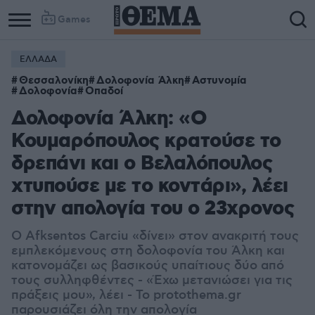
Games
ΕΛΛΑΔΑ
Θεσσαλονίκη
Δολοφονία Άλκη
Αστυνομία
Δολοφονία
Οπαδοί
Δολοφονία Άλκη: «Ο
Κουμαρόπουλος κρατούσε το
δρεπάνι και ο Βελαλόπουλος
χτυπούσε με το κοντάρι», λέει
στην απολογία του ο 23χρονος
Ο Afksentos Carciu «δίνει» στον ανακριτή τους
εμπλεκόμενους στη δολοφονία του Άλκη και
κατονομάζει ως βασικούς υπαίτιους δύο από
τους συλληφθέντες - «Έχω μετανιώσει για τις
πράξεις μου», λέει - Το protothema.gr
παρουσιάζει όλη την απολογία