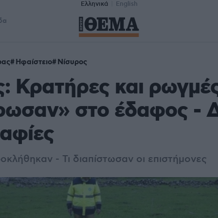
Ελληνικά
English
δα
ρας
Ηφαίστειο
Νίσυρος
: Κρατήρες και ρωγμέ
ωσαν» στο έδαφος - Δ
αφίες
ροκλήθηκαν - Τι διαπίστωσαν οι επιστήμονες