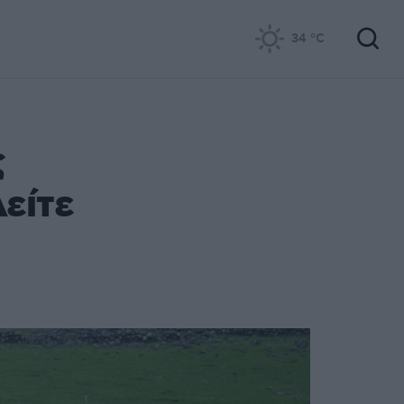
34
°C
ς
είτε