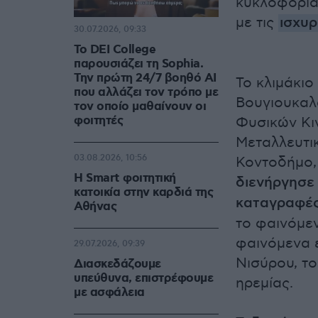
κυκλοφορία
με τις
ισχυ
30.07.2026, 09:33
Το DEI College
παρουσιάζει τη Sophia.
Την πρώτη 24/7 βοηθό AI
Το κλιμάκιο
που αλλάζει τον τρόπο με
Βουγιουκαλά
τον οποίο μαθαίνουν οι
φοιτητές
Φυσικών Κι
Μεταλλευτικ
03.08.2026, 10:56
Κοντοδήμο,
Η Smart φοιτητική
διενήργησε 
κατοικία στην καρδιά της
καταγραφέ
Αθήνας
το φαινόμεν
φαινόμενα 
29.07.2026, 09:39
Νισύρου, το
Διασκεδάζουμε
υπεύθυνα, επιστρέφουμε
ηρεμίας.
με ασφάλεια