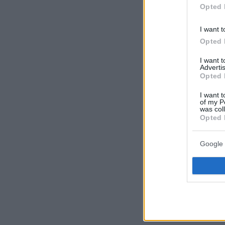
Opted 
I want t
Opted 
I want 
Advertis
Opted 
I want t
of my P
was col
Opted 
Google 
Η επίσκεψη 
πραγματοπο