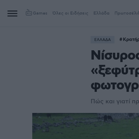
Games
Όλες οι Ειδήσεις
Ελλάδα
Πρωτοσέλι
Κρατή
ΕΛΛΑΔΑ
Νίσυρος
«ξεφύτρ
φωτογρ
Πώς και γιατί π