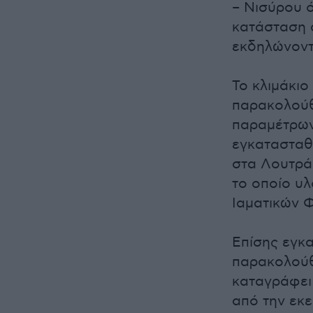
– Νισύρου ό
κατάσταση 
εκδηλώνοντ
Το κλιμάκιο
παρακολούθ
παραμέτρων
εγκατασταθ
στα Λουτρά
το οποίο υλ
Ιαματικών Φ
Επίσης εγκ
παρακολούθ
καταγράφει
από την εκ