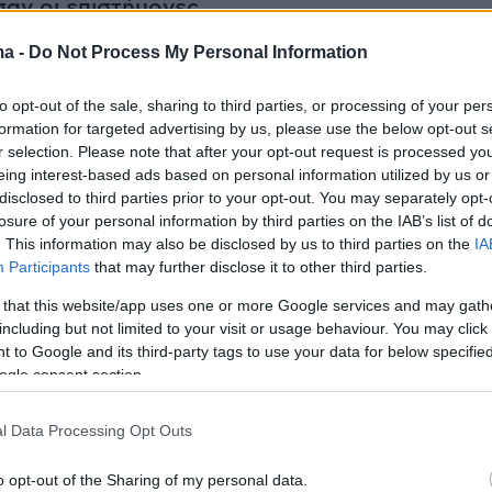
σαν οι επιστήμονες
ma -
Do Not Process My Personal Information
ου εκδηλώθηκε το 2001 και συνεχίζει να
 μέχρι σήμερα. Διαπίστωσε την εμφάνιση νέων
to opt-out of the sale, sharing to third parties, or processing of your per
ατων ρωγματώσεων και βυθίσεων. Καθώς και
formation for targeted advertising by us, please use the below opt-out s
r selection. Please note that after your opt-out request is processed y
ση του φαινομένου σε όλο το βόρειο τμήμα
eing interest-based ads based on personal information utilized by us or
ς Λακκί. Στο υψόμετρο μεταξύ 115 και 108
disclosed to third parties prior to your opt-out. You may separately opt-
θμένας καλδέρας).
losure of your personal information by third parties on the IAB’s list of
. This information may also be disclosed by us to third parties on the
IA
Participants
that may further disclose it to other third parties.
ς παρατηρήσεις, μετρήσεις και καταγραφές,
 that this website/app uses one or more Google services and may gath
κε η παλαιότερη εκτίμηση ότι το φαινόμενο
including but not limited to your visit or usage behaviour. You may click 
αι και δεν σχετίζεται με φαινόμενα
 to Google and its third-party tags to use your data for below specifi
ogle consent section.
ηριοποίησης του ηφαιστείου της Νισύρου
. Το
ίζει να βρίσκεται σε κατάσταση ηρεμίας.
l Data Processing Opt Outs
o opt-out of the Sharing of my personal data.