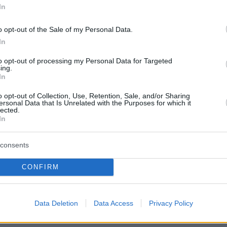
In
o opt-out of the Sale of my Personal Data.
In
to opt-out of processing my Personal Data for Targeted
ing.
In
o opt-out of Collection, Use, Retention, Sale, and/or Sharing
ersonal Data that Is Unrelated with the Purposes for which it
lected.
In
consents
CONFIRM
στην Ι.Μ. Παναγίας Σπηλιανής
Data Deletion
Data Access
Privacy Policy
ιήθηκε μετά από αίτημα της Μητροπόλεως Κ