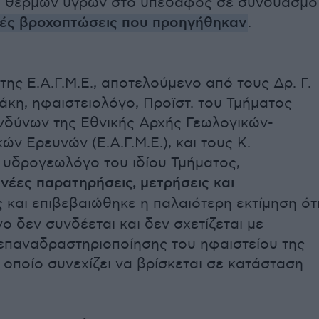
 θερμών υγρών στο υπέδαφος σε συνδυασμό
ρές βροχοπτώσεις που προηγήθηκαν
.
 της Ε.Α.Γ.Μ.Ε., αποτελούμενο από τους Δρ. Γ.
κη, ηφαιστειολόγο, Προϊστ. του Τμήματος
νδύνων της Εθνικής Αρχής Γεωλογικών-
ών Ερευνών (Ε.Α.Γ.Μ.Ε.), και τους Κ.
 υδρογεωλόγο του ιδίου Τμήματος,
νέες παρατηρήσεις, μετρήσεις και
ς
και επιβεβαιώθηκε η παλαιότερη εκτίμηση ότ
ο δεν συνδέεται και δεν σχετίζεται με
επαναδραστηριοποίησης του ηφαιστείου της
 οποίο συνεχίζει να βρίσκεται σε κατάσταση