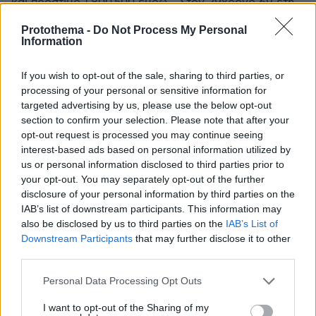
και πρόστιμο 1.800.500 ευρώ - Στον 29χρονο 69 έτη
και ένας μήνας καθώς επίσης και πρόστιμο 740.500
Protothema -
Do Not Process My Personal
ευρώ
Information
If you wish to opt-out of the sale, sharing to third parties, or
processing of your personal or sensitive information for
targeted advertising by us, please use the below opt-out
section to confirm your selection. Please note that after your
opt-out request is processed you may continue seeing
interest-based ads based on personal information utilized by
us or personal information disclosed to third parties prior to
your opt-out. You may separately opt-out of the further
disclosure of your personal information by third parties on the
IAB’s list of downstream participants. This information may
also be disclosed by us to third parties on the
IAB’s List of
Downstream Participants
that may further disclose it to other
third parties.
Please note that this website/app uses one or more Google
Personal Data Processing Opt Outs
services and may gather and store information including but
not limited to your visit or usage behaviour. You may click to
I want to opt-out of the Sharing of my