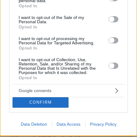
personal data.
grant or deny consent to Google and its third-party tags to
Opted In
use your data for below specified purposes in below Google
consent section.
I want to opt-out of the Sale of my
Personal Data.
Opted In
17.12.2024, 00:55
Σεισμός 4 Ρίχτερ ανοιχτά της Νισύρου
I want to opt-out of processing my
Το επίκεντρο της δόνησης εντοπίστηκε 31χλμ
Personal Data for Targeted Advertising.
Opted In
νοτιοδυτικά της Νισύρου
I want to opt-out of Collection, Use,
Retention, Sale, and/or Sharing of my
Personal Data that Is Unrelated with the
Purposes for which it was collected.
Opted In
Google consents
CONFIRM
Data Deletion
Data Access
Privacy Policy