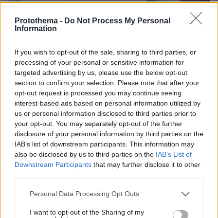
Protothema -
Do Not Process My Personal
16.09.2025, 09:47
Information
Υποχρεωτική από 2 Φεβρουαρίου 2026 η ηλεκτρονική
τιμολόγηση στις συναλλαγές μεταξύ επιχειρήσεων
If you wish to opt-out of the sale, sharing to third parties, or
processing of your personal or sensitive information for
targeted advertising by us, please use the below opt-out
ΡΟΗ ΕΙΔΗΣΕΩΝ
section to confirm your selection. Please note that after your
opt-out request is processed you may continue seeing
Ειδήσεις
Δημοφιλή
Σχολιασμένα
interest-based ads based on personal information utilized by
us or personal information disclosed to third parties prior to
your opt-out. You may separately opt-out of the further
πριν 7 λεπτά
Του Σωτήρος μυρίζει τηγανητό ψάρι και γλυκαίνουν τα
disclosure of your personal information by third parties on the
πρώτα σταφύλια. Τι λέει η παράδοση
IAB’s list of downstream participants. This information may
also be disclosed by us to third parties on the
IAB’s List of
πριν 7 λεπτά
Downstream Participants
that may further disclose it to other
Τα fragrance mist που φοράω ξανά και ξανά κατά τη
third parties.
διάρκεια του καλοκαιριού
Please note that this website/app uses one or more Google
Personal Data Processing Opt Outs
πριν 7 λεπτά
services and may gather and store information including but
Κολυμβητής με καρκίνο στον εγκέφαλο ξέσπασε σε
not limited to your visit or usage behaviour. You may click to
I want to opt-out of the Sharing of my
κλάματα στο BBC: Γονατίζω και ικετεύω για τη ζωή