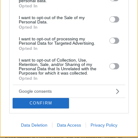
personal data.
grant or deny consent to Google and its third-party tags to
όλων μας, ο πόνος είναι αφόρητος
Opted In
use your data for below specified purposes in below Google
πριν 9 λεπτά
consent section.
I want to opt-out of the Sale of my
Δείτε βίντεο: Το πλυντήριο έκρυβε... σχεδόν ένα κιλό
Personal Data.
ηρωίνης, συνελήφθη 46χρονη στη Θεσσαλονίκη
Opted In
πριν 11 λεπτά
I want to opt-out of processing my
Βίντεο: Η Ελένη Μενεγάκη απαθανατίστηκε για φαγητό
Personal Data for Targeted Advertising.
στο Φισκάρδο με τον Μάκη Παντζόπουλο
Opted In
πριν 12 λεπτά
I want to opt-out of Collection, Use,
«Υβριδική απειλή από ξένες δυνάμεις»: Το Βερολίνο
Retention, Sale, and/or Sharing of my
Personal Data that Is Unrelated with the
«φωτογραφίζει» τη Ρωσία, ως υπεύθυνη για τα drones
Purposes for which it was collected.
στο αεροδρόμιο της Λειψίας
Opted In
πριν 17 λεπτά
Google consents
Νεκροτομή και τοξικολογικές θα δείξουν αν ο
90χρονος στον Μυστρά πέθανε από φυσικά αίτια
CONFIRM
πριν 18 λεπτά
ΟΠΕΚΕΠΕ: Άνοιξε η πλατφόρμα της ΑΑΔΕ για
ενισχύσεις de minimis ύψους 24,6 εκατ.
Data Deletion
Data Access
Privacy Policy
πριν 20 λεπτά
Στην ΑΑΔΕ ο Μητσοτάκης για το myAGRO: «Έως 31