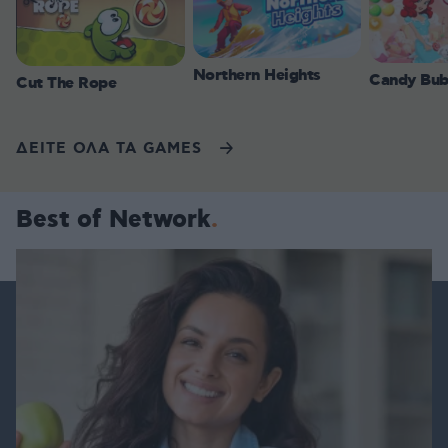
Northern Heights
Candy Bub
Cut The Rope
ΔΕΙΤΕ ΟΛΑ ΤΑ GAMES
Best of Network