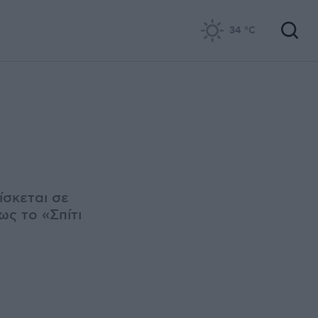
34
°C
σκεται σε
ς το «Σπίτι