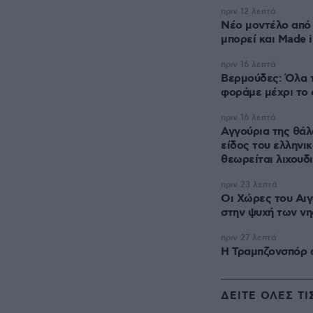
πριν 12 λεπτά
Νέο μοντέλο από 
μπορεί και Made 
πριν 16 λεπτά
Βερμούδες: Όλα τ
φοράμε μέχρι το
πριν 16 λεπτά
Αγγούρια της θάλ
είδος του ελληνι
θεωρείται λιχουδ
πριν 23 λεπτά
Οι Xώρες του Αιγ
στην ψυχή των νη
πριν 27 λεπτά
Η Τραμπζονσπόρ 
ΔΕΙΤΕ ΟΛΕΣ ΤΙ