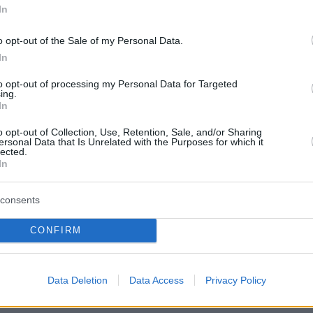
In
ρού επιτοκίου αναδεικνύονται πλέον ως η
επιλογή των δανειοληπτών, προσφέροντας
o opt-out of the Sale of my Personal Data.
τα και ασφάλεια.
In
to opt-out of processing my Personal Data for Targeted
ing.
In
αζόμενο διάστημα εκταμιεύθηκαν 13.756
άνεια συνολικής αξίας 672,8 εκατ. ευρώ. Από
o opt-out of Collection, Use, Retention, Sale, and/or Sharing
ersonal Data that Is Unrelated with the Purposes for which it
αλύτερο μέρος, ύψους 438 εκατ. ευρώ,
lected.
In
θαρά τραπεζική χρηματοδότηση χωρίς κρατικ
ύπτοντας 4.860 νοικοκυριά. Παράλληλα,
consents
αν και η συμβολή επιδοτούμενων
. Μέσω του προγράμματος «Σπίτι μου ΙΙ»
CONFIRM
1.791 δάνεια συνολικού ύψους 191 εκατ. ευρώ,
7.100 δάνεια, αξίας σχεδόν 43 εκατ. ευρώ,
Data Deletion
Data Access
Privacy Policy
αν μέσω άλλων προγραμμάτων στήριξης.