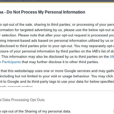
τα στεγαστικά δάνεια κατέγραψαν εκρηκτική
ma -
Do Not Process My Personal Information
ε σχέση με το αντίστοιχο διάστημα του
to opt-out of the sale, sharing to third parties, or processing of your per
 έτους, επιταχύνοντας περαιτέρω την ισχυρή
formation for targeted advertising by us, please use the below opt-out s
25, όταν οι χρηματοδοτήσεις είχαν αυξηθεί
r selection. Please note that after your opt-out request is processed y
ρνώντας για πρώτη φορά την πιστωτική
eing interest-based ads based on personal information utilized by us or
disclosed to third parties prior to your opt-out. You may separately opt-
 τραπεζών σε θετική σε ό,τι αφορά τα
losure of your personal information by third parties on the IAB’s list of
άνεια.
. This information may also be disclosed by us to third parties on the
IA
Participants
that may further disclose it to other third parties.
ή επιβεβαιώνει ότι η αγορά έχει εισέλθει σε
 that this website/app uses one or more Google services and may gath
 ανοδικό κύκλο, μετά από περίπου δεκαπέντε
including but not limited to your visit or usage behaviour. You may click 
 to Google and its third-party tags to use your data for below specifi
ρησης. Καθοριστικό ρόλο στην ενίσχυση της
ogle consent section.
ραματίζει η πτώση των επιτοκίων, καθώς το
ο στεγαστικών δανείων σταθερής διάρκειας έ
l Data Processing Opt Outs
αμορφώθηκε στο 2,95% τον Φεβρουάριο του
o opt-out of the Sharing of my personal data.
μηλότερο επίπεδο των τελευταίων 9 ετών. Τα