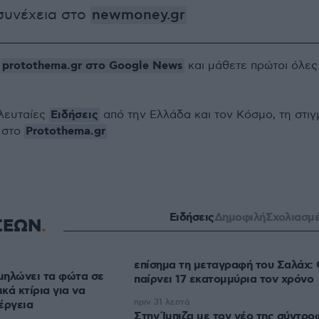
συνέχεια στο
newmoney.gr
protothema.gr στο Google News
ο
και μάθετε πρώτοι όλες
Ειδήσεις
ελευταίες
από την Ελλάδα και τον Κόσμο, τη στιγ
Protothema.gr
 στο
Ειδήσεις
Δημοφιλή
Σχολιασμ
ΣΕΩΝ
επίσημα τη μεταγραφή του Σαλάχ:
μηλώνει τα φώτα σε
παίρνει 17 εκατομμύρια τον χρόνο
ικά κτίρια για να
πριν 31 λεπτά
έργεια
Στην Ίμπιζα με τον νέο της σύντρο