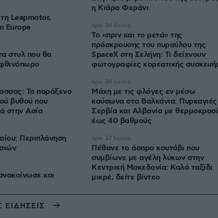
η Κιάρα Φεράνι
τη Leapmotor,
πριν 34 λεπτά
in Europe
Το «πριν και το μετά» της
πρόσκρουσης του πυραύλου της
α στυλ που θα
SpaceX στη Σελήνη: Τι δείχνουν
 φθινόπωρο
φωτογραφίες κορεατικής συσκευή
πριν 34 λεπτά
ασσας: Το παράξενο
Μάχη με τις φλόγες εν μέσω
κού βυθού που
καύσωνα στα Βαλκάνια: Πυρκαγιές
ιά στην Ασία
Σερβία και Αλβανία με θερμοκρασ
έως 40 βαθμούς
αίου: Περιπλάνηση
πριν 37 λεπτά
σιών
Πέθανε το άσπρο κουτάβι που
συμβίωνε με αγέλη λύκων στην
Κεντρική Μακεδονία: Καλό ταξίδι
ανακοίνωσε και
μικρέ, δείτε βίντεο
Σ ΕΙΔΗΣΕΙΣ