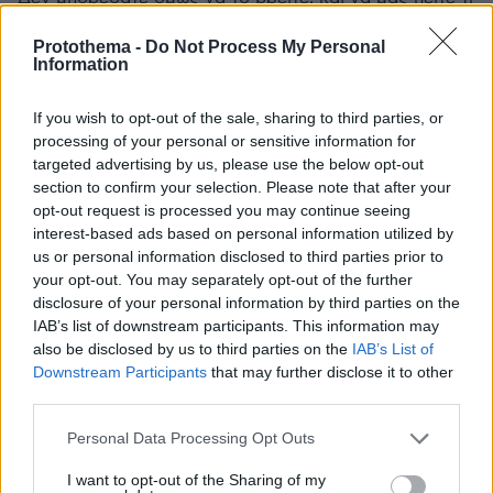
δουλειά είχε εκεί που το βρήκε ο ψαράς.
Protothema -
Do Not Process My Personal
ΑΠΑΝΤΗΣΗ
Information
If you wish to opt-out of the sale, sharing to third parties, or
processing of your personal or sensitive information for
targeted advertising by us, please use the below opt-out
Oldboy
section to confirm your selection. Please note that after your
09.05.2026, 23:25
opt-out request is processed you may continue seeing
Αστείος τύπος. Μετατρέπουν τον ναύσταθμο
interest-based ads based on personal information utilized by
Σαλαμίνας σε ύφαλο μερικά Τουρκικά USVs, και ο
us or personal information disclosed to third parties prior to
Δένδιας ασχολείται με την... Πορτογαλία.
your opt-out. You may separately opt-out of the further
ΑΠΑΝΤΗΣΗ
disclosure of your personal information by third parties on the
IAB’s list of downstream participants. This information may
also be disclosed by us to third parties on the
IAB’s List of
Άχρηστοι
Downstream Participants
that may further disclose it to other
09.05.2026, 23:16
third parties.
δε φτάνει που δε πήρατε χαμπάρι δε μας λέτε και το
Please note that this website/app uses one or more Google
ακριβώς συνέβη επειδή είναι Ουκρανικό....απλά
Personal Data Processing Opt Outs
services and may gather and store information including but
φύγετε
not limited to your visit or usage behaviour. You may click to
I want to opt-out of the Sharing of my