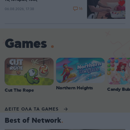
16
06.08.2026, 17:38
Games
Northern Heights
Candy Bub
Cut The Rope
ΔΕΙΤΕ ΟΛΑ ΤΑ GAMES
Best of Network