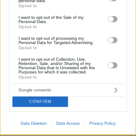
ΑΠΑΝΤΗΣΗ
personal data.
grant or deny consent to Google and its third-party tags to
Opted In
use your data for below specified purposes in below Google
consent section.
I want to opt-out of the Sale of my
Personal Data.
ΦΟΡΤΩΣΗ ΠΕΡΙΣΣΟΤΕΡΩΝ ΣΧΟΛΙΩΝ
Opted In
I want to opt-out of processing my
Personal Data for Targeted Advertising.
ΠΡΟΣΘΗΚΗ ΣΧΟΛΙΟΥ
Opted In
I want to opt-out of Collection, Use,
ΌΝΟΜΑ *
Retention, Sale, and/or Sharing of my
Personal Data that Is Unrelated with the
Purposes for which it was collected.
Opted In
Google consents
EMAIL
CONFIRM
Data Deletion
Data Access
Privacy Policy
ΣΧΌΛΙΟ *