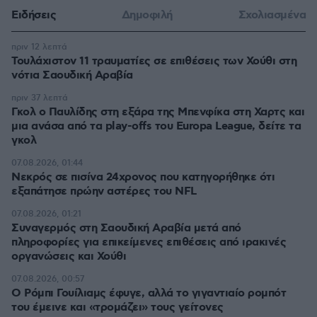
Ειδήσεις
Δημοφιλή
Σχολιασμένα
πριν 12 λεπτά
Τουλάχιστον 11 τραυματίες σε επιθέσεις των Χούθι στη
νότια Σαουδική Αραβία
πριν 37 λεπτά
Γκολ ο Παυλίδης στη εξάρα της Μπενφίκα στη Χαρτς και
μια ανάσα από τα play-offs του Europa League, δείτε τα
γκολ
07.08.2026, 01:44
Νεκρός σε πισίνα 24χρονος που κατηγορήθηκε ότι
εξαπάτησε πρώην αστέρες του NFL
07.08.2026, 01:21
Συναγερμός στη Σαουδική Αραβία μετά από
πληροφορίες για επικείμενες επιθέσεις από ιρακινές
οργανώσεις και Χούθι
07.08.2026, 00:57
Ο Ρόμπι Γουίλιαμς έφυγε, αλλά το γιγαντιαίο ρομπότ
του έμεινε και «τρομάζει» τους γείτονες