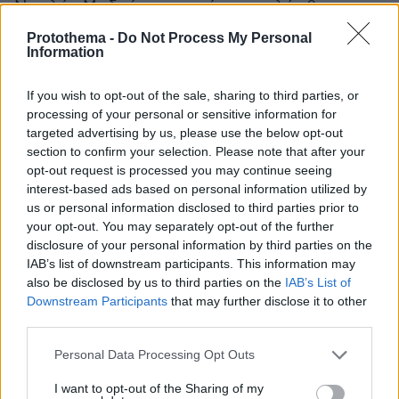
Νικολάς Μαδούρο, ο οποίος συνελήφθη σε μια
αμερικανική επιχείρηση «αστραπή», ήταν
Protothema -
Do Not Process My Personal
ανάμεσα σε περίπου 30 ξένους αξιωματούχους
Information
που παρακολούθησαν την παρέλαση. Φέτος, ο
If you wish to opt-out of the sale, sharing to third parties, or
κατάλογος των καλεσμένων έχει μειωθεί σε
processing of your personal or sensitive information for
μια χούφτα ηγετών: από τη Λευκορωσία, το
targeted advertising by us, please use the below opt-out
Καζακστάν, το Κιργιστάν, τη Μαλαισία και το
section to confirm your selection. Please note that after your
Λάος. Ωστόσο, ο Νικόλ Πασινιάν από την
opt-out request is processed you may continue seeing
interest-based ads based on personal information utilized by
Αρμενία αρνήθηκε να παραστεί,
us or personal information disclosed to third parties prior to
επικαλούμενος τις επικείμενες εκλογές, λίγες
your opt-out. You may separately opt-out of the further
ημέρες αφού φιλοξένησε τον Ουκρανό
disclosure of your personal information by third parties on the
πρόεδρο Βολοντίμιρ Ζελένσκι στο πλαίσιο
IAB’s list of downstream participants. This information may
also be disclosed by us to third parties on the
IAB’s List of
συνόδου της ΕΕ στο Γερεβάν, προκαλώντας την
Downstream Participants
that may further disclose it to other
οργή της Μόσχας.
third parties.
Please note that this website/app uses one or more Google
Ο σύμβουλος του Πούτιν, Γιούρι Ουσακόφ,
Personal Data Processing Opt Outs
services and may gather and store information including but
επιμένει ότι ο μικρότερος κατάλογος
not limited to your visit or usage behaviour. You may click to
I want to opt-out of the Sharing of my