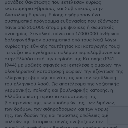
μονάδες θανάτωσης που εκτέλεσαν κυρίως
εκατομμύρια Εβραίους και Σοβιετικούς στην
Ανατολική Ευρώπη. Επίσης εφάρμοσαν ένα
συστηματικό πρόγραμμα ευθανασίας που εξόντωσε
πάνω από 200.000 άτομα με ψυχικές ή σωματικές
αναπηρίες. Συνολικά, πάνω από 17.000.000 άνθρωποι
δολοφονήθηκαν συστηματικά από τους Ναζί λόγω
κυρίως της εθνικής ταυτότητας και καταγωγής τους!
Τα ναζιστικά εγκλήματα πολέμου περιελάμβαναν και
στην Ελλάδα κατά την περίοδο της Κατοχής (1941-
1944) με μαζικές σφαγές και εκτελέσεις αμάχων, την
ολοκληρωτική καταστροφή χωριών, την εξόντωση της
ελληνικής εβραϊκής κοινότητας και την εξαθλίωση
του ελληνικού λαού. Ως αποτέλεσμα της ναζιστικής
γερμανικής, ιταλικής και βουλγαρικής κατοχής, η
Ελλάδα υπέστη τεράστια καταστροφή της
βιομηχανίας της, των υποδομών της, των λιμένων,
των δρόμων, των σιδηροδρόμων και των γεφυρών
της, των δασών της και τεράστιες απώλειες αμάχων
πολιτών της. Ιστορικές πηγές ανεβάζουν τον