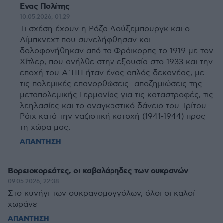
Ενας Πολίτης
10.05.2026, 01:29
Τι σχέση έχουν η Ρόζα Λούξεμπουργκ και ο
Λίμπκνεχτ που συνελήφθησαν και
δολοφονήθηκαν από τα Φράικορπς το 1919 με τον
Χίτλερ, που ανήλθε στην εξουσία στο 1933 και την
εποχή του Α΄ΠΠ ήταν ένας απλός δεκανέας, με
τις πολεμικές επανορθώσεις- αποζημιώσεις της
μεταπολεμικής Γερμανίας για τις καταστροφές, τις
λεηλασίες και το αναγκαστικό δάνειο του Τρίτου
Ράιχ κατά την ναζιστική κατοχή (1941-1944) προς
τη χώρα μας;
ΑΠΑΝΤΗΣΗ
Βορειοκορεάτες, οι καβαλάρηδες των ουκρανών
09.05.2026, 22:38
Στο κυνήγι των ουκρανομογγόλων, όλοι οι καλοί
χωράνε
ΑΠΑΝΤΗΣΗ