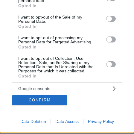
καλεσμένων είναι αποτέλεσμα απόφασης της
personal data.
grant or deny consent to Google and its third-party tags to
Opted In
Μόσχας να μην αποστείλει προσκλήσεις.
use your data for below specified purposes in below Google
consent section.
I want to opt-out of the Sale of my
Personal Data.
Χαρακτηριστική του γενικότερου κλίματος
Opted In
αμφιβολίας που επικρατεί, ήταν η απάντηση
I want to opt-out of processing my
που έδωσε ένας Ρώσος μεσήλικας σε
Personal Data for Targeted Advertising.
δημοσκόπηση στους δρόμους της Μόσχας από
Opted In
το ρωσικό πρακτορείο Sotavision: «Η χώρα
I want to opt-out of Collection, Use,
υποφέρει από ήττες σε όλα τα μέτωπα. Τι
Retention, Sale, and/or Sharing of my
Personal Data that Is Unrelated with the
γιορτάζουν λοιπόν (οι ηγέτες της Ρωσίας);»
Purposes for which it was collected.
Opted In
Διαφωνίες για την εκεχειρία
Google consents
CONFIRM
Σε μια τελευταία προσπάθεια να προστατεύσει
την εθνική γιορτή, το υπουργείο Άμυνας της
Ρωσίας ανακοίνωσε δύο μέρες κατάπαυσης
Data Deletion
Data Access
Privacy Policy
του πυρός που ξεκινούσαν στις 8 Μαΐου.