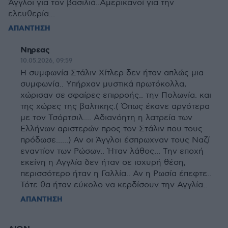
Άγγλοι για τον βασιλιά..Αμερικανοί για την
ελευθερία...
ΑΠΑΝΤΗΣΗ
Νηρεας
10.05.2026, 09:59
Η συμφωνία Στάλιν Χίτλερ δεν ήταν απλώς μια
συμφωνία.. Υπήρχαν μυστικά πρωτόκολλα,
χώρισαν σε σφαίρες επιρροής.. την Πολωνία. και
της χώρες της βαλτικης.( Όπως έκανε αργότερα
με τον Τσόρτσιλ.... Αδιανόητη η λατρεία των
Ελλήνων αριστερών προς τον Στάλιν που τους
πρόδωσε......) Αν οι Άγγλοι έσπρωχναν τους Ναζί
εναντίον των Ρώσων.. Ήταν λάθος... Την εποχή
εκείνη η Αγγλία δεν ήταν σε ισχυρή θέση,
περισσότερο ήταν η Γαλλία.. Αν η Ρωσία έπεφτε..
Τότε θα ήταν εύκολο να κερδίσουν την Αγγλία..
ΑΠΑΝΤΗΣΗ