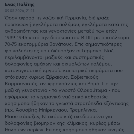
Ενας Πολίτης
09.05.2026, 21:21
Όσον αφορά τη ναζιστική Γερμανία, διέπραξε
πρωτοφανή εγκλήματα πολέμου, εγκλήματα κατά της
ανθρωπότητας και γενοκτονίες μεταξύ των ετών
1939-1945 κατά την διάρκεια του Β’ΠΠ με αποτέλεσμα
70-75 εκατομμύρια θανάτους. Στις σημαντικότερες
φρικαλεότητες που διέπραξαν οι Γερμανοί Ναζί
περιλαμβάνονται μαζικές και συστηματικές
δολοφονίες αμάχων και αιχμαλώτων πολέμου,
καταναγκαστική εργασία και ιατρικά πειράματα που
στόχευαν κυρίως Εβραίους, Σοβιετικούς,
Κομμουνιστές, αντιφρονούντες και Ρομά. Για την
μαζική γενοκτονία - το γνωστό Ολοκαύτωμα - που
εφάρμοσε το γερμανικό ναζιστικό καθεστώς
χρησιμοποιήθηκαν τα γνωστά στρατόπεδα εξόντωσης
(π.χ. Άουσβιτς-Μπίρκεναου, Τρεμπλίνκα,
Μαουτχάουζεν, Νταχάου κ.ά) σχεδιασμένα για
δολοφονίες βιομηχανικής κλίμακας, κυρίως μέσω
θαλάμων αερίων. Επίσης χρησιμοποιήθηκαν κινητές