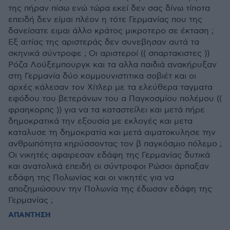
της πήραν πίσω ενώ τώρα εκεί δεν σας δίνω τίποτα
επειδή δεν είμαι πλέον η τότε Γερμανίας που της
δανείσατε ειμαι άλλο κράτος μικροτερο σε έκταση ;
Εξ αιτίας της αριστεράς δεν συνεβησαν αυτά τα
σκηνικά σύντροφε ; Οι αριστεροί (( σπαρτακιστες ))
Ρόζα Λούξεμπουργκ και τα αλλα παιδιά ανακήρυξαν
στη Γερμανία δύο κομμουνιστιτικα σοβιέτ και οι
αρχές κάλεσαν τον Χίτλερ με τα ελεύθερα ταγματα
εφόδου του βετεράνων του α Παγκοσμίου πολέμου ((
φραηκορπς )) για να τα καταστείλει και μετά πήρε
δημοκρατικά την εξουσία με εκλογές και μετα
καταλυσε τη δημοκρατία και μετά αιματοκυλησε την
ανθρωπότητα κηρύσσοντας τον β παγκόσμιο πόλεμο ;
Οι νικητές αφαιρεσαν εδάφη της Γερμανίας δυτικά
και ανατολικά επειδή οι σύντροφοι Ρώσοι άρπαξαν
εδάφη της Πολωνίας και οι νικητές για να
αποζημιώσουν την Πολωνία της έδωσαν εδάφη της
Γερμανίας ;
ΑΠΑΝΤΗΣΗ