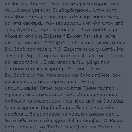
οι Ναζί εγκλήματα.. Από την άλλη κατηγορας τους
συμμάχους για τους βομβαρδισμους.. Όταν αυτό
συνέβαλε στην μείωση της πολεμικής παραγωγής,
και στα καύσιμα... των Γερμανών... κλπ κλπ Όταν από
τους Άγγλους , Αμερικάνους λάμβανε βοήθεια με
πλοία τα οποία η Σοβιετική Ενωση δεν είχε, ούτε
διέθετε ναυτικό. 21:30 @Οι Σοβιετικοι συνειδητά Δεν
βομβάρδισαν πόλεις..? Οι Σοβιετικοι ως γνωστό.. Με
την εισβολή οι Γερμανοί κατέστρεψαν τα αεροδρόμια
και αεροπλάνα... Είχαν υπεροπλία.... μέχρι που
έφτασαν στα περίχωρα της Μόσχας... Στο
βομβαρδισμό του Λενιγκραν και άλλες πόλεις, δεν
έδωσαν καμία αεροπορική μάχη.. Έχεις
υπόψη...καμία? Όπως αφηγούνται Ρώσοι πολίτες... Η
γη καίγεται μετακινούταν... ολόκληρα εργοστάσια,
άνθρωποι υποχωρούσαν πίσω πέρα από τα Ουραλια...
Οι επιχειρήσεις βομβαρδισμου δεν ήταν εύκολη
υπόθεση....θα μπορούσα να γράψω περισσότερα....
Θα σταθώ στο σχόλιο @za stalina Ακριβώς Οι Ρώσοι
πολεμισαν για τον Στάλιν, οι ναζί για τον Χίτλερ... οι