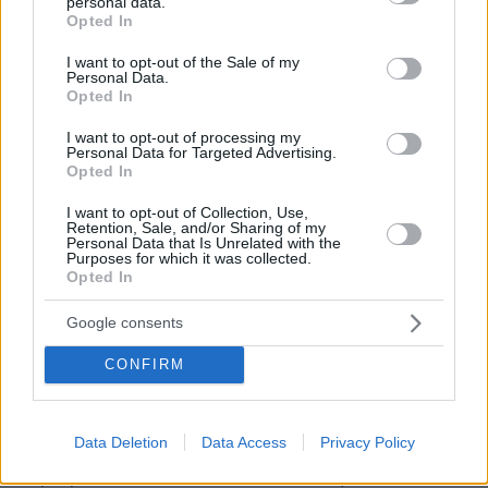
personal data.
grant or deny consent to Google and its third-party tags to
Opted In
σιδηροδρομικές υποδομές και μεγάλα projects
use your data for below specified purposes in below Google
real estate.
consent section.
I want to opt-out of the Sale of my
Personal Data.
Opted In
Με βάση αυτό το pipeline, η διοίκηση εκτιμά ότι
μπορεί να προσθέσει περίπου 3,6 δισ. ευρώ στο
I want to opt-out of processing my
Personal Data for Targeted Advertising.
υφιστάμενο ανεκτέλεστο, οδηγώντας σε
Opted In
δυνητικό χαρτοφυλάκιο της τάξης των 6,2 δισ.
I want to opt-out of Collection, Use,
ευρώ τα επόμενα χρόνια.
Retention, Sale, and/or Sharing of my
Personal Data that Is Unrelated with the
Purposes for which it was collected.
Opted In
Την ίδια στιγμή, ο σχεδιασμός ροών δείχνει
καθαρά τη στρατηγική μετατόπιση: οι
Google consents
παραχωρήσεις αναμένεται να αποφέρουν
συνολικά σχεδόν 1 δισ. ευρώ σε βάθος χρόνου,
CONFIRM
ενώ η «δύναμη πυρός» για επενδύσεις φτάνει
τα 800 εκατ. ευρώ έως το 2030. Στόχος είναι
Data Deletion
Data Access
Privacy Policy
έως το τέλος της δεκαετίας η κατασκευή να
περιοριστεί στο 60% των EBITDA, με το