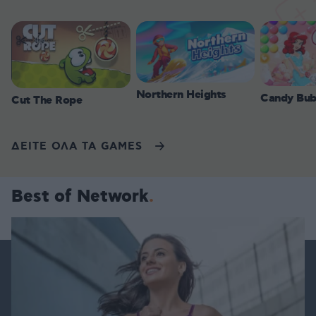
Northern Heights
Candy Bub
Cut The Rope
ΔΕΙΤΕ ΟΛΑ ΤΑ GAMES
Best of Network