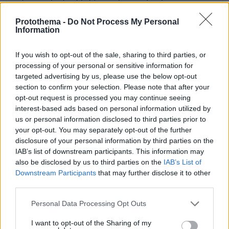
στήριξης, στα πρότυπα του Ταμείου
Protothema -
Do Not Process My Personal
Ανάκαμψης ή ακόμη και μέσω έκδοσης
Information
ευρωομολόγου.
If you wish to opt-out of the sale, sharing to third parties, or
Παραχωρήσεις και χρηματιστήριο
processing of your personal or sensitive information for
targeted advertising by us, please use the below opt-out
Από την πλευρά της, η ΑΒΑΞ επιχειρεί να χτίσει
section to confirm your selection. Please note that after your
ένα πιο ισορροπημένο μοντέλο ανάπτυξης,
opt-out request is processed you may continue seeing
στηριζόμενο τόσο στο υφιστάμενο
interest-based ads based on personal information utilized by
us or personal information disclosed to third parties prior to
ανεκτέλεστο όσο και στις μακροχρόνιες ροές
your opt-out. You may separately opt-out of the further
από τις παραχωρήσεις.
disclosure of your personal information by third parties on the
IAB’s list of downstream participants. This information may
Σε επίπεδο pipeline, ο όμιλος βλέπει μια «πίτα»
also be disclosed by us to third parties on the
IAB’s List of
Downstream Participants
that may further disclose it to other
έργων προς διεκδίκηση ύψους περίπου 14,5 δισ.
third parties.
ευρώ, που εκτείνεται από την επέκταση του
Διεθνής Αερολιμένας Αθηνών και τις
Please note that this website/app uses one or more Google
Personal Data Processing Opt Outs
services and may gather and store information including but
επεκτάσεις της Αττικής Οδού, έως τις
not limited to your visit or usage behaviour. You may click to
I want to opt-out of the Sharing of my
επενδύσεις της ΕΥΔΑΠ, ενεργειακά έργα,