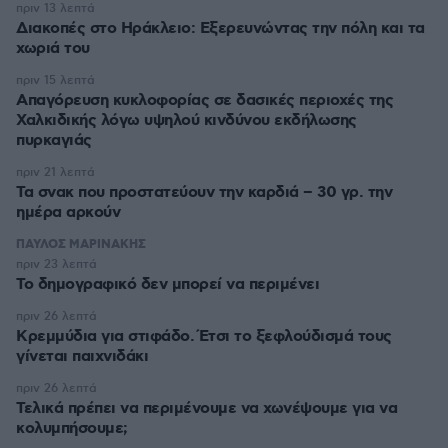
πριν 13 λεπτά
Διακοπές στο Ηράκλειο: Εξερευνώντας την πόλη και τα
χωριά του
πριν 15 λεπτά
Απαγόρευση κυκλοφορίας σε δασικές περιοχές της
Χαλκιδικής λόγω υψηλού κινδύνου εκδήλωσης
πυρκαγιάς
πριν 21 λεπτά
Τα σνακ που προστατεύουν την καρδιά – 30 γρ. την
ημέρα αρκούν
ΠΑΥΛΟΣ ΜΑΡΙΝΑΚΗΣ
πριν 23 λεπτά
Το δημογραφικό δεν μπορεί να περιμένει
πριν 26 λεπτά
Κρεμμύδια για στιφάδο. Έτσι το ξεφλούδισμά τους
γίνεται παιχνιδάκι
πριν 26 λεπτά
Τελικά πρέπει να περιμένουμε να χωνέψουμε για να
κολυμπήσουμε;