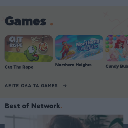
Games
Northern Heights
Candy Bub
Cut The Rope
ΔΕΙΤΕ ΟΛΑ ΤΑ GAMES
Best of Network