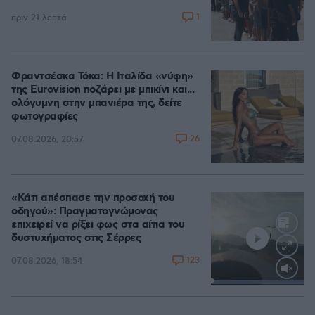
1
πριν 21 λεπτά
Φραντσέσκα Τόκα: Η Ιταλίδα «νύφη»
της Eurovision ποζάρει με μπικίνι και...
ολόγυμνη στην μπανιέρα της, δείτε
φωτογραφίες
26
07.08.2026, 20:57
«Κάτι απέσπασε την προσοχή του
οδηγού»: Πραγματογνώμονας
επιχειρεί να ρίξει φως στα αίτια του
δυστυχήματος στις Σέρρες
123
07.08.2026, 18:54
Loaded
:
100.00%