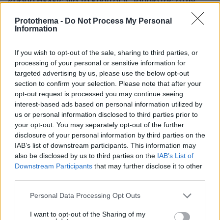
«Πόσα θέλεις για το κορίτσι;»: Τουρίστας στην
Κρήτη ζητά... τιμή για να ασελγήσει σε ανήλικη, τι
καταγγέλλει ο ιδιοκτήτης επιχείρησης
Protothema -
Do Not Process My Personal
Information
If you wish to opt-out of the sale, sharing to third parties, or
processing of your personal or sensitive information for
targeted advertising by us, please use the below opt-out
section to confirm your selection. Please note that after your
opt-out request is processed you may continue seeing
interest-based ads based on personal information utilized by
us or personal information disclosed to third parties prior to
your opt-out. You may separately opt-out of the further
disclosure of your personal information by third parties on the
IAB’s list of downstream participants. This information may
also be disclosed by us to third parties on the
IAB’s List of
Downstream Participants
that may further disclose it to other
third parties.
Please note that this website/app uses one or more Google
Personal Data Processing Opt Outs
services and may gather and store information including but
not limited to your visit or usage behaviour. You may click to
I want to opt-out of the Sharing of my