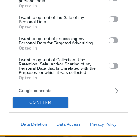
personal data.
grant or deny consent to Google and its third-party tags to
Opted In
use your data for below specified purposes in below Google
consent section.
I want to opt-out of the Sale of my
Personal Data.
07.08.2026, 15:59
Opted In
Είδος υπό εξαφάνιση οι υπερπολύτεκνοι στην
Ελλάδα που γερνάει: Τα... δύο ταψιά μεσημεριανό,
I want to opt-out of processing my
Personal Data for Targeted Advertising.
τα επιδόματα, η καθημερινότητά τους
Opted In
I want to opt-out of Collection, Use,
Retention, Sale, and/or Sharing of my
Personal Data that Is Unrelated with the
Purposes for which it was collected.
Opted In
Google consents
CONFIRM
Data Deletion
Data Access
Privacy Policy