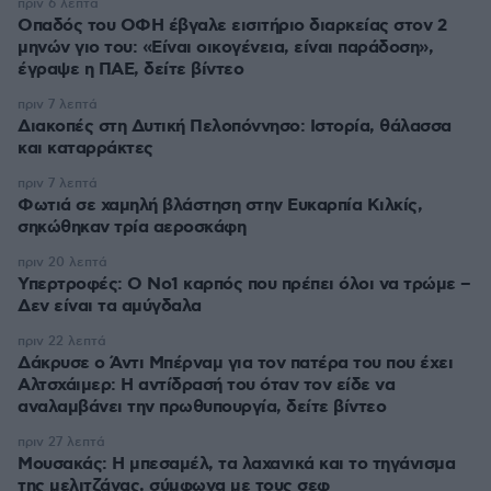
πριν 6 λεπτά
Οπαδός του ΟΦΗ έβγαλε εισιτήριο διαρκείας στον 2
μηνών γιο του: «Είναι οικογένεια, είναι παράδοση»,
έγραψε η ΠΑΕ, δείτε βίντεο
πριν 7 λεπτά
Διακοπές στη Δυτική Πελοπόννησο: Ιστορία, θάλασσα
και καταρράκτες
πριν 7 λεπτά
Φωτιά σε χαμηλή βλάστηση στην Ευκαρπία Κιλκίς,
σηκώθηκαν τρία αεροσκάφη
πριν 20 λεπτά
Υπερτροφές: Ο Νο1 καρπός που πρέπει όλοι να τρώμε –
Δεν είναι τα αμύγδαλα
πριν 22 λεπτά
Δάκρυσε ο Άντι Μπέρναμ για τον πατέρα του που έχει
Αλτσχάιμερ: Η αντίδρασή του όταν τον είδε να
αναλαμβάνει την πρωθυπουργία, δείτε βίντεο
πριν 27 λεπτά
Μουσακάς: Η μπεσαμέλ, τα λαχανικά και το τηγάνισμα
της μελιτζάνας, σύμφωνα με τους σεφ