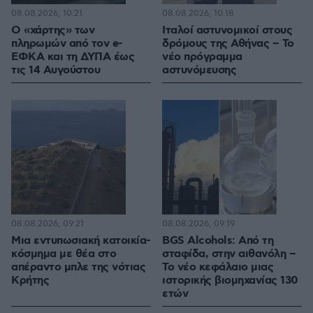
08.08.2026, 10:21
08.08.2026, 10:18
Ο «χάρτης» των
Ιταλοί αστυνομικοί στους
πληρωμών από τον e-
δρόμους της Αθήνας – Το
ΕΦΚΑ και τη ΔΥΠΑ έως
νέο πρόγραμμα
τις 14 Αυγούστου
αστυνόμευσης
08.08.2026, 09:21
08.08.2026, 09:19
Μια εντυπωσιακή κατοικία-
BGS Alcohols: Από τη
κόσμημα με θέα στο
σταφίδα, στην αιθανόλη –
απέραντο μπλε της νότιας
Το νέο κεφάλαιο μιας
Κρήτης
ιστορικής βιομηχανίας 130
ετών