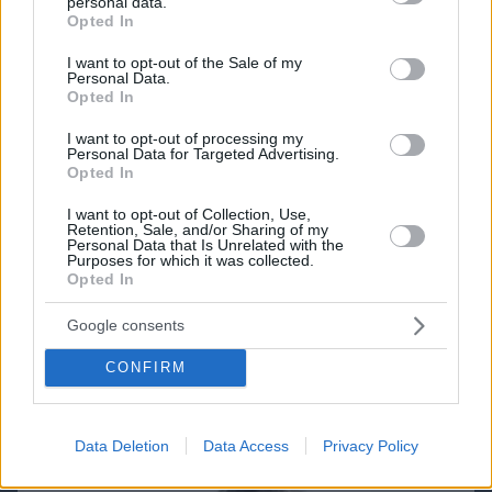
personal data.
grant or deny consent to Google and its third-party tags to
Opted In
use your data for below specified purposes in below Google
consent section.
I want to opt-out of the Sale of my
Personal Data.
Opted In
I want to opt-out of processing my
Personal Data for Targeted Advertising.
Opted In
I want to opt-out of Collection, Use,
Retention, Sale, and/or Sharing of my
Personal Data that Is Unrelated with the
Purposes for which it was collected.
Opted In
Google consents
08.08.2026, 16:24
CONFIRM
Ανεύρυσμα: Απλό τεστ του αντίχειρα προμηνύει
τον αυξημένο κίνδυνο – Γίνεται σε 1 λεπτό
Data Deletion
Data Access
Privacy Policy