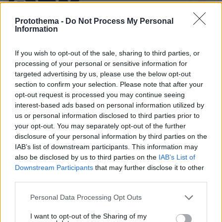
Games
Protothema -
Do Not Process My Personal
Information
If you wish to opt-out of the sale, sharing to third parties, or
processing of your personal or sensitive information for
targeted advertising by us, please use the below opt-out
Northern Heights
Candy Bub
Cut The Rope
section to confirm your selection. Please note that after your
opt-out request is processed you may continue seeing
interest-based ads based on personal information utilized by
ΔΕΙΤΕ ΟΛΑ ΤΑ GAMES
us or personal information disclosed to third parties prior to
your opt-out. You may separately opt-out of the further
disclosure of your personal information by third parties on the
IAB’s list of downstream participants. This information may
Best of Network
also be disclosed by us to third parties on the
IAB’s List of
Downstream Participants
that may further disclose it to other
third parties.
Please note that this website/app uses one or more Google
Personal Data Processing Opt Outs
services and may gather and store information including but
not limited to your visit or usage behaviour. You may click to
I want to opt-out of the Sharing of my