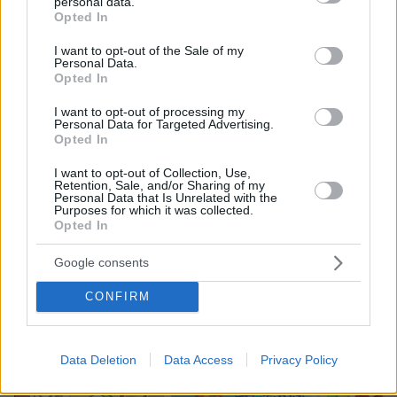
υγιέστατο κοριτσάκι
personal data.
grant or deny consent to Google and its third-party tags to
Opted In
use your data for below specified purposes in below Google
59
08.08.2026, 22:23
consent section.
I want to opt-out of the Sale of my
Personal Data.
Opted In
Αντόνιο Μπαντέρας: Ήξερα ότι δεν θα
I want to opt-out of processing my
πέρναγα όλη μου τη ζωή στο
Personal Data for Targeted Advertising.
Χόλιγουντ, δεν ήταν γραφτό να
Opted In
βρίσκομαι εκεί, αλλά στην πατρίδα
μου
I want to opt-out of Collection, Use,
Retention, Sale, and/or Sharing of my
Personal Data that Is Unrelated with the
4
08.08.2026, 15:02
Purposes for which it was collected.
Opted In
Google consents
CONFIRM
Games
Data Deletion
Data Access
Privacy Policy