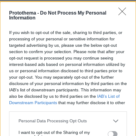
Protothema -
Do Not Process My Personal
Για ανθρωποκτονία από αμέλεια
Information
κατηγορούνται οι γονείς του 4χρονου
και ο ιδιοκτήτης του beach bar στην
Πάρο: Πώς έγινε η τραγωδία
If you wish to opt-out of the sale, sharing to third parties, or
processing of your personal or sensitive information for
82
08.08.2026, 21:22
targeted advertising by us, please use the below opt-out
section to confirm your selection. Please note that after your
opt-out request is processed you may continue seeing
interest-based ads based on personal information utilized by
Συνδικαλιστής ψαράς που αποχώρησε
us or personal information disclosed to third parties prior to
από την Ελπίδα της Καρυστιανού, της
your opt-out. You may separately opt-out of the further
ζητά να τον προστατέψει:
disclosure of your personal information by third parties on the
Καταγγέλλει μεθοδευμένη σπίλωση
από μέλη του κόμματος
IAB’s list of downstream participants. This information may
also be disclosed by us to third parties on the
IAB’s List of
39
08.08.2026, 20:05
Downstream Participants
that may further disclose it to other
third parties.
Πατέρας για δεύτερη φορά ο
Please note that this website/app uses one or more Google
Personal Data Processing Opt Outs
Κωνσταντέλιας: Η σύζυγός του
services and may gather and store information including but
Χριστίνα έφερε στον κόσμο ένα
not limited to your visit or usage behaviour. You may click to
I want to opt-out of the Sharing of my