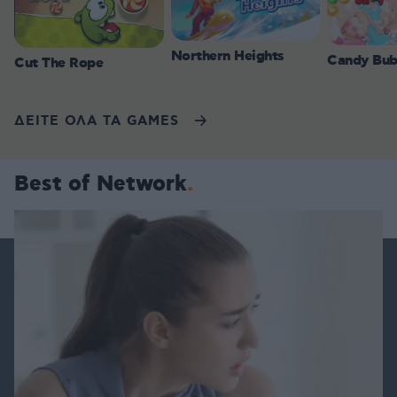
Northern Heights
Candy Bub
Cut The Rope
ΔΕΙΤΕ ΟΛΑ ΤΑ GAMES
Best of Network