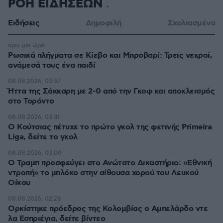
ΡΟΗ ΕΙΔΗΣΕΩΝ
Ειδήσεις
Δημοφιλή
Σχολιασμένα
πριν μία ώρα
Ρωσικά πλήγματα σε Κίεβο και Μπροβαρί: Τρεις νεκροί,
ανάμεσά τους ένα παιδί
08.08.2026, 03:37
Ήττα της Σάκκαρη με 2-0 από την Γκοφ και αποκλεισμός
στο Τορόντο
08.08.2026, 03:31
Ο Κούτσιας πέτυχε το πρώτο γκολ της φετινής Primeira
Liga, δείτε το γκολ
08.08.2026, 03:00
Ο Τραμπ προσφεύγει στο Ανώτατο Δικαστήριο: «Εθνική
ντροπή» το μπλόκο στην αίθουσα χορού του Λευκού
Οίκου
08.08.2026, 02:28
Ορκίστηκε πρόεδρος της Κολομβίας ο Αμπελάρδο ντε
λα Εσπριέγια, δείτε βίντεο