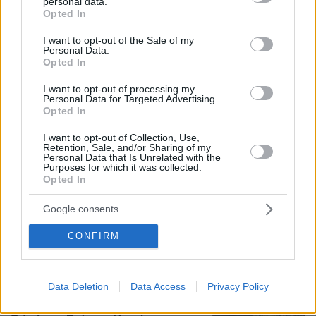
personal data.
grant or deny consent to Google and its third-party tags to
Opted In
102
07.08.2026, 19:33
use your data for below specified purposes in below Google
consent section.
I want to opt-out of the Sale of my
Personal Data.
Η Λίλα Μπακλέση έφερε στον κόσμο
Opted In
το πρώτο της παιδί, δείτε την
ανάρτηση του συντρόφου της περί...
I want to opt-out of processing my
Personal Data for Targeted Advertising.
λαού και εξουσίας
Opted In
35
07.08.2026, 22:23
I want to opt-out of Collection, Use,
Retention, Sale, and/or Sharing of my
Personal Data that Is Unrelated with the
Purposes for which it was collected.
Opted In
Εντυπωσιάζει με την εμφάνισή της η
σύζυγος του Τζέντι Όσμαν στις
Google consents
διακοπές τους στην Τουρκία, βίντεο
1
07.08.2026, 23:43
CONFIRM
Data Deletion
Data Access
Privacy Policy
Φορτηγό έπεσε σε γκρεμό στην