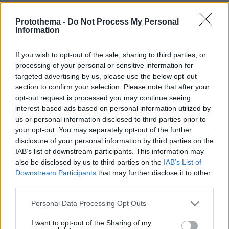
Βάλθηκε να τρελάνει κόσμο ο Καντέρ:
Ο Τούρκος πρώην σέντερ του NBA
Protothema -
Do Not Process My Personal
δηλώνει ότι πληροί τα κριτήρια...
Information
συμπερίληψης και δηλώνει υποψήφιος
να παίξει στο WNBA
If you wish to opt-out of the sale, sharing to third parties, or
27
07.08.2026, 23:30
processing of your personal or sensitive information for
targeted advertising by us, please use the below opt-out
section to confirm your selection. Please note that after your
Άλλος για data center; Επενδύσεις
opt-out request is processed you may continue seeing
€50 δισ. την ερχόμενη δεκαετία
interest-based ads based on personal information utilized by
us or personal information disclosed to third parties prior to
327
07.08.2026, 20:16
your opt-out. You may separately opt-out of the further
disclosure of your personal information by third parties on the
IAB’s list of downstream participants. This information may
also be disclosed by us to third parties on the
IAB’s List of
Downstream Participants
that may further disclose it to other
third parties.
Νέες καταγγελίες στην Ελπίδα για τη
Δημοκρατία: Γρατσία, Γαλανός,
Please note that this website/app uses one or more Google
Personal Data Processing Opt Outs
Καρυστιανού και αυλικοί το
services and may gather and store information including but
μετέτρεψαν σε φοβικό αρχηγικό
not limited to your visit or usage behaviour. You may click to
I want to opt-out of the Sharing of my
κόμμα