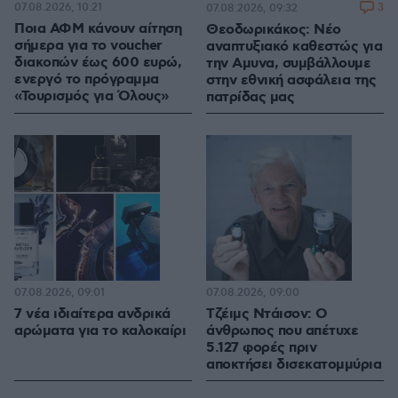
07.08.2026, 10:21
3
07.08.2026, 09:32
Ποια ΑΦΜ κάνουν αίτηση
Θεοδωρικάκος: Νέο
σήμερα για το voucher
αναπτυξιακό καθεστώς για
διακοπών έως 600 ευρώ,
την Αμυνα, συμβάλλουμε
ενεργό το πρόγραμμα
στην εθνική ασφάλεια της
«Τουρισμός για Όλους»
πατρίδας μας
07.08.2026, 09:01
07.08.2026, 09:00
7 νέα ιδιαίτερα ανδρικά
Τζέιμς Ντάισον: Ο
αρώματα για το καλοκαίρι
άνθρωπος που απέτυχε
5.127 φορές πριν
αποκτήσει δισεκατομμύρια