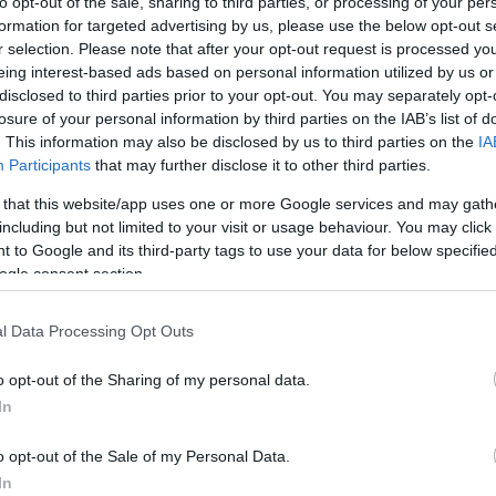
to opt-out of the sale, sharing to third parties, or processing of your per
γοί
formation for targeted advertising by us, please use the below opt-out s
r selection. Please note that after your opt-out request is processed y
νίας» από τους παράγωγους για τα αδιάθετα
eing interest-based ads based on personal information utilized by us or
– Μεγάλη πτώση των τιμών στα πορτοκάλια λόγω των
disclosed to third parties prior to your opt-out. You may separately opt-
γωγών στην ΕΕ από την Αίγυπτο και άλλες χώρες μη
losure of your personal information by third parties on the IAB’s list of
. This information may also be disclosed by us to third parties on the
IA
Participants
that may further disclose it to other third parties.
 that this website/app uses one or more Google services and may gath
3
ολυτελείας οι χυμοί
including but not limited to your visit or usage behaviour. You may click 
 to Google and its third-party tags to use your data for below specifi
αλιών - Πόσο έχει αυξηθεί η
ogle consent section.
υς σε 2 χρόνια
l Data Processing Opt Outs
ων ελληνικών σούπερ μάρκετ, η τιμή του χυμού
o opt-out of the Sharing of my personal data.
έχει αυξηθεί την τελευταία διετία κατά 39,2% από τα
 1,67 ευρώ το λίτρο
In
o opt-out of the Sale of my Personal Data.
In