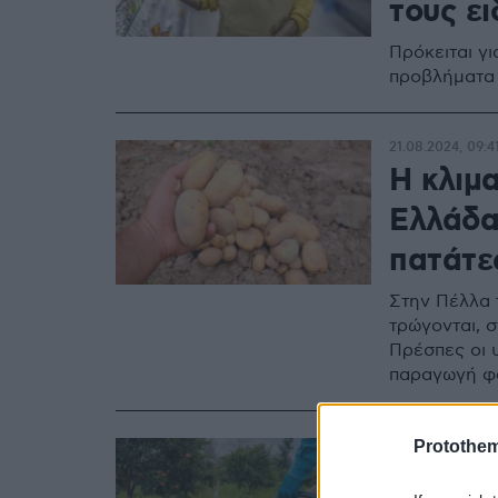
τους ει
Πρόκειται γ
προβλήματα
21.08.2024, 09:4
Η κλιμ
Ελλάδα:
πατάτε
Στην Πέλλα 
τρώγονται, 
Πρέσπες οι 
παραγωγή φ
18.06.2024, 08:5
Protothe
Το πορτ