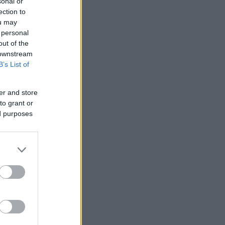
sonal or
ection to
ou may
 personal
out of the
 downstream
B’s List of
er and store
to grant or
ed purposes