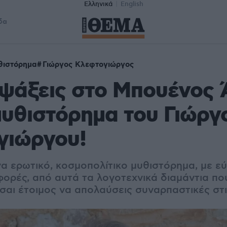
Ελληνικά
English
δα
θιστόρημα
Γιώργος Κλεφτογιώργος
ψάξεις στο Μπουένος 
μυθιστόρημα του Γιώργ
γιώργου!
να ερωτικό, κοσμοπολίτικο μυθιστόρημα, με ε
φορές, από αυτά τα λογοτεχνικά διαμάντια πο
ίσαι έτοιμος να απολαύσεις συναρπαστικές στ