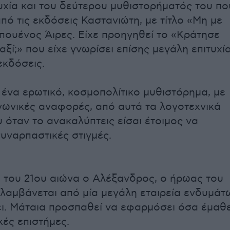
τυχία και του δεύτερου μυθιστορήματός του πο
πό τις εκδόσεις Καστανιώτη, με τίτλο «Μη με
πουένος Άιρες. Είχε προηγηθεί το «Κράτησε
αξί;» που είχε γνωρίσει επίσης μεγάλη επιτυχί
 εκδόσεις.
α ένα ερωτικό, κοσμοπολίτικο μυθιστόρημα, με
νωνικές αναφορές, από αυτά τα λογοτεχνικά
υ όταν το ανακαλύπτεις είσαι έτοιμος να
υναρπαστικές στιγμές.
 του 21ου αιώνα ο Αλέξανδρος, ο ήρωας του
σλαμβάνεται από μία μεγάλη εταιρεία ενδυμάτ
ι. Μάταια προσπαθεί να εφαρμόσει όσα έμαθ
κές επιστήμες.