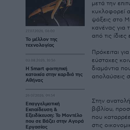
μετά την επι
κυκλοφορεί α
ψάξεις στο Μ
κανένας για τ
27.07.2026, 06:00
από τις ίδιες
Το μέλλον της
τεχνολογίας
Πρόκειται γι
εύστοχες κοι
03.08.2026, 10:56
διαμάντια πο
Η Smart φοιτητική
κατοικία στην καρδιά της
απολαύσεις σ
Αθήνας
26.07.2026, 09:54
Στην ανατολή
Επαγγελματική
βιβλίου, προ
Εκπαίδευση &
Εξειδίκευση: Το Mοντέλο
που καταρρέε
που σε Bάζει στην Aγορά
στις οικονομι
Eργασίας