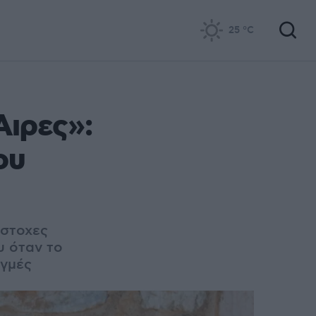
25
°C
Άιρες»:
ου
ύστοχες
υ όταν το
ιγμές