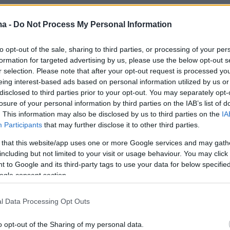
μή, όμως, μπαίνει στη ζωή του ένας μεγάλος
ma -
Do Not Process My Personal Information
άη. Καλείται να τη διεκδικήσει στην άλλη άκρ
 Μπουένος Άιρες, όπου κατέφυγε ξαφνικά για
to opt-out of the sale, sharing to third parties, or processing of your per
formation for targeted advertising by us, please use the below opt-out s
ύς λόγους. Παίρνει το πρώτο αεροπλάνο και
r selection. Please note that after your opt-out request is processed y
της. Θα μπορούσε να πάει και περπατώντας
eing interest-based ads based on personal information utilized by us or
ταφέρει να αντέξει στις νέες συνθήκες,
disclosed to third parties prior to your opt-out. You may separately opt-
losure of your personal information by third parties on the IAB’s list of
 να υποστεί στερήσεις και ταπεινώσεις μέχρι
. This information may also be disclosed by us to third parties on the
IA
ον έρωτα της ζωής του; Θα αντέξει μέσα στις
Participants
that may further disclose it to other third parties.
α πάθη της Λατινικής Αμερικής χωρίς να καεί;
 that this website/app uses one or more Google services and may gath
including but not limited to your visit or usage behaviour. You may click 
 και ερωτική ιστορία που ξετυλίγεται ανάμεσα
 to Google and its third-party tags to use your data for below specifi
ogle consent section.
αι στην πρωτεύουσα της Αργεντινής, δυο πόλε
οικονομική κρίση, αλλά για τον ήρωα του
l Data Processing Opt Outs
πόλεις που τις ενώνει ένας μεγάλος έρωτας π
 αποστάσεις και τον χρόνο.
o opt-out of the Sharing of my personal data.