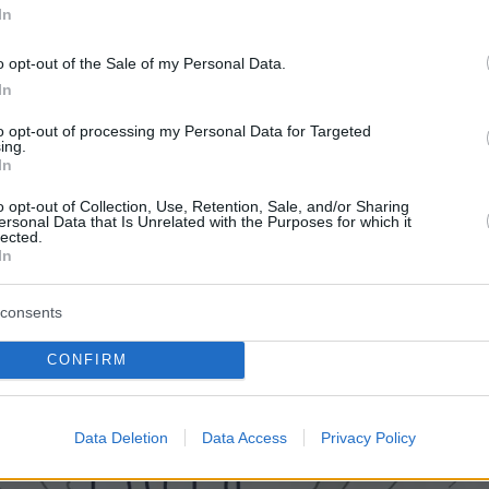
In
χωρίζει για τις σπάνιας ομορφιάς αναφορές
o opt-out of the Sale of my Personal Data.
συναίσθημα, αλλά και για το αστείρευτο
In
ώς και τις κωμικές καταστάσεις και πρόσωπα
to opt-out of processing my Personal Data for Targeted
ουν σε ήρωες του μαγικού ρεαλισμού, ένα
ing.
ει επηρεάσει δημιουργικά τη γραφή του
In
o opt-out of Collection, Use, Retention, Sale, and/or Sharing
ersonal Data that Is Unrelated with the Purposes for which it
lected.
In
consents
CONFIRM
Data Deletion
Data Access
Privacy Policy