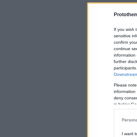
Protothe
If you wish 
sensitive in
confirm you
continue se
information 
further disc
participants
Downstream 
Please note
information 
deny consent
in below Go
Persona
I want t