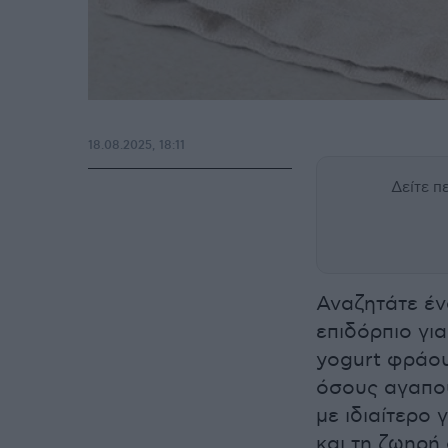
18.08.2025, 18:11
Δείτε 
Αναζητάτε έν
επιδόρπιο για
yogurt φράου
όσους αγαπού
με ιδιαίτερο
και τη ζωηρή