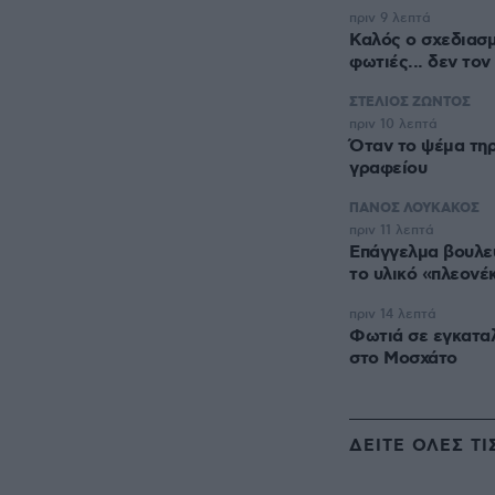
πριν 9 λεπτά
Καλός ο σχεδιασμ
φωτιές... δεν τον
ΣΤΕΛΙΟΣ ΖΩΝΤΟΣ
πριν 10 λεπτά
Όταν το ψέμα τη
γραφείου
ΠΑΝΟΣ ΛΟΥΚΑΚΟΣ
πριν 11 λεπτά
Επάγγελμα βουλευ
το υλικό «πλεονέ
πριν 14 λεπτά
Φωτιά σε εγκαταλ
στο Μοσχάτο
ΔΕΙΤΕ ΟΛΕΣ ΤΙ