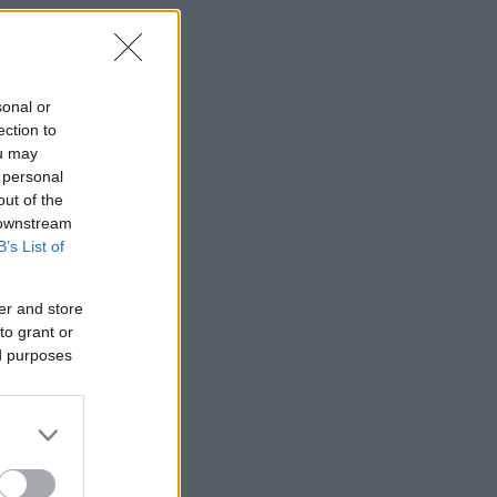
sonal or
ection to
ou may
 personal
out of the
 downstream
B’s List of
er and store
to grant or
ed purposes