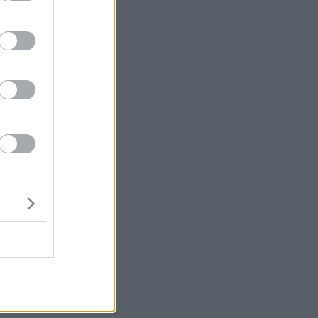
μή
ένα
του
η