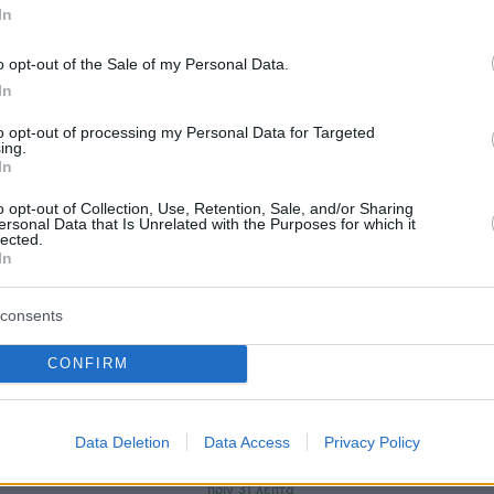
In
protothema.gr στο Google News
ο
και μάθετε πρώτοι όλες
o opt-out of the Sale of my Personal Data.
In
Ειδήσεις
ελευταίες
από την Ελλάδα και τον Κόσμο, τη στιγ
to opt-out of processing my Personal Data for Targeted
Protothema.gr
 στο
ing.
In
o opt-out of Collection, Use, Retention, Sale, and/or Sharing
ersonal Data that Is Unrelated with the Purposes for which it
lected.
In
Ειδήσεις
Δημοφιλή
Σχολιασμ
ΣΕΩΝ
consents
πριν 21 λεπτά
νη θύμωσε με θεατή
26χρονη δολοφονήθηκε στη μέση 
CONFIRM
ουλούδια στην
δρόμου στην Κωνσταντινούπολη: Τ
 τα επέστρεψε στο
σκότωσε ο πρώην της έξω από
εσένα σ' αρέσει
φαρμακείο που είχε πάει με την
Data Deletion
Data Access
Privacy Policy
ντεο
αδελφή της
πριν 31 λεπτά