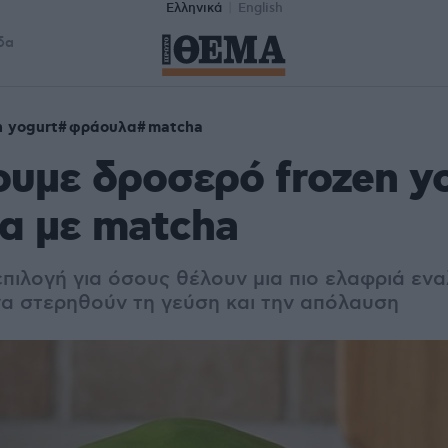
Ελληνικά
English
δα
n yogurt
φράουλα
matcha
υμε δροσερό frozen y
α με matcha
επιλογή για όσους θέλουν μια πιο ελαφριά εν
να στερηθούν τη γεύση και την απόλαυση