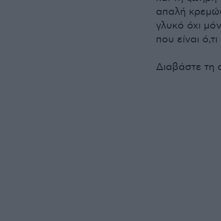
απαλή κρεμώδ
γλυκό όχι μό
που είναι ό,τι
Διαβάστε τη 