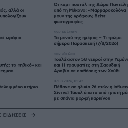
Οι καρτ ποστάλ της Δώρα Παντέλη
ός, αλλά οι
από τη Μύκονο: «Μαρμαροκολόνα
 υπολογίζουν
μου» της γράφουν, δείτε
φωτογραφίες
πριν 44 λεπτά
ρεί ωράριο
Το μενού της ημέρας – Τι τρώμε
σήμερα Παρασκευή (7/8/2026)
πριν μία ώρα
Τουλάχιστον 58 νεκροί στην Υεμέν
τής: το «ηθικό» και
και 11 τραυματίες στη Σαουδική
κτημα»
Αραβία σε επιθέσεις των Χούθι
07.08.2026, 05:42
ελειμμένο κτήριο
Πέθανε σε ηλικία 26 ετών η influen
Σίντνεϊ Τάουλ έπειτα από τριετή μά
με σπάνια μορφή καρκίνου
Σ ΕΙΔΗΣΕΙΣ