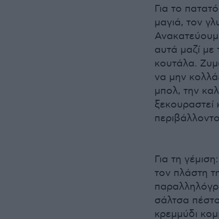
Για το πατατ
μαγιά, τον γ
Ανακατεύουμε
αυτά μαζί με
κουτάλα. Ζυμ
να μην κολλά
μπολ, την κα
ξεκουραστεί 
περιβάλλοντος
Για τη γέμισ
τον πλάστη τ
παραλληλόγρα
σάλτσα πέστο
κρεμμύδι κομ