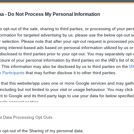
ρι δυνατό για ψωμί
ma -
Do Not Process My Personal Information
to opt-out of the sale, sharing to third parties, or processing of your per
ι
formation for targeted advertising by us, please use the below opt-out s
r selection. Please note that after your opt-out request is processed y
λαιόλαδο
eing interest-based ads based on personal information utilized by us or
disclosed to third parties prior to your opt-out. You may separately opt-
losure of your personal information by third parties on the IAB’s list of
ρο & άσπρο
. This information may also be disclosed by us to third parties on the
IA
Participants
that may further disclose it to other third parties.
 that this website/app uses one or more Google services and may gath
including but not limited to your visit or usage behaviour. You may click 
 to Google and its third-party tags to use your data for below specifi
ogle consent section.
l Data Processing Opt Outs
o opt-out of the Sharing of my personal data.