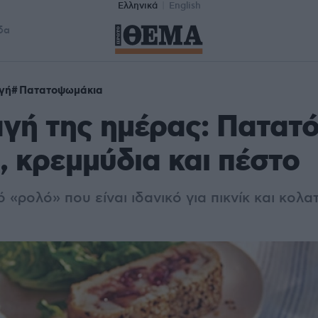
Ελληνικά
English
δα
γή
Πατατοψωμάκια
αγή της ημέρας: Πατα
, κρεμμύδια και πέστο
 «ρολό» που είναι ιδανικό για πικνίκ και κολα