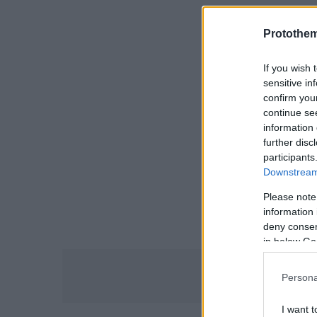
250 γρ. αλεύ
Protothe
If you wish 
2 πρέζες αλάτ
sensitive in
confirm you
2 κ.σ. έ.π. ε
continue se
information 
further disc
σουσάμι μαύ
participants
Downstream 
Please note
information 
deny consent
in below Go
Persona
I want t