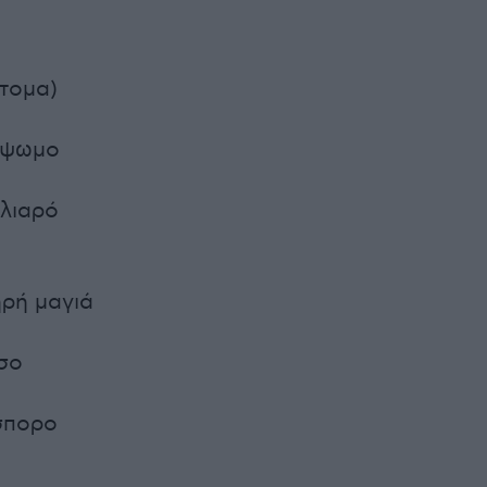
άτομα)
όψωμο
χλιαρό
ηρή μαγιά
ισο
όσπορο