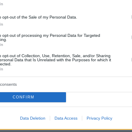
In
o opt-out of the Sale of my Personal Data.
βασιλικού
In
to opt-out of processing my Personal Data for Targeted
τες βρασμένες, κομμένες σε
ing.
In
o opt-out of Collection, Use, Retention, Sale, and/or Sharing
ersonal Data that Is Unrelated with the Purposes for which it
lected.
In
εμμύδια
consents
αλ, τριμμένο
CONFIRM
 σε τρίμματα
Data Deletion
Data Access
Privacy Policy