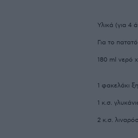
Υλικά (για 4 
Για το πατατ
180 ml νερό 
1 φακελάκι ξ
1 κ.σ. γλυκάν
2 κ.σ. λιναρ