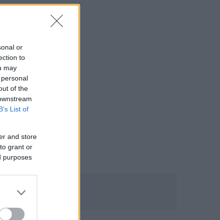
sonal or
ection to
ou may
 personal
out of the
 downstream
B’s List of
er and store
to grant or
ed purposes