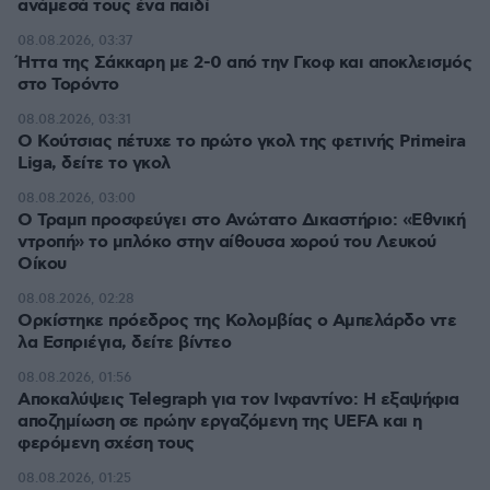
ανάμεσά τους ένα παιδί
08.08.2026, 03:37
Ήττα της Σάκκαρη με 2-0 από την Γκοφ και αποκλεισμός
στο Τορόντο
08.08.2026, 03:31
Ο Κούτσιας πέτυχε το πρώτο γκολ της φετινής Primeira
Liga, δείτε το γκολ
08.08.2026, 03:00
Ο Τραμπ προσφεύγει στο Ανώτατο Δικαστήριο: «Εθνική
ντροπή» το μπλόκο στην αίθουσα χορού του Λευκού
Οίκου
08.08.2026, 02:28
Ορκίστηκε πρόεδρος της Κολομβίας ο Αμπελάρδο ντε
λα Εσπριέγια, δείτε βίντεο
08.08.2026, 01:56
Αποκαλύψεις Telegraph για τον Ινφαντίνο: Η εξαψήφια
αποζημίωση σε πρώην εργαζόμενη της UEFA και η
φερόμενη σχέση τους
08.08.2026, 01:25