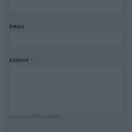
EMAIL
ΣΧΌΛΙΟ *
Απομένουν
2500
χαρακτήρες