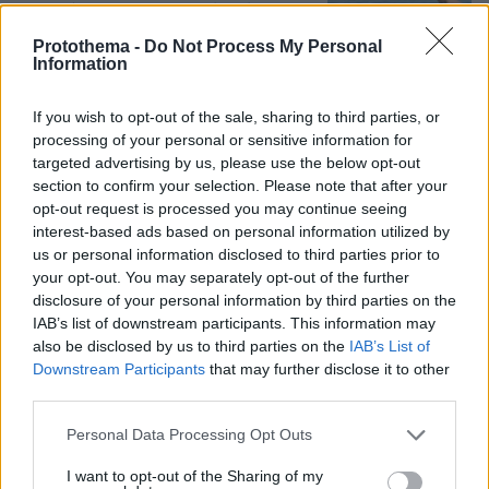
διακοπές τους στην Τουρκία, βίντεο
Protothema -
Do Not Process My Personal
1
07.08.2026, 23:43
Information
If you wish to opt-out of the sale, sharing to third parties, or
processing of your personal or sensitive information for
Φορτηγό έπεσε σε γκρεμό στην
targeted advertising by us, please use the below opt-out
Τρίπολης – Σπάρτης: Νεκρός ο
section to confirm your selection. Please note that after your
48χρονος οδηγός, τραυματισμένος ο
opt-out request is processed you may continue seeing
συνοδηγός
interest-based ads based on personal information utilized by
us or personal information disclosed to third parties prior to
6
07.08.2026, 11:05
your opt-out. You may separately opt-out of the further
disclosure of your personal information by third parties on the
IAB’s list of downstream participants. This information may
also be disclosed by us to third parties on the
IAB’s List of
Downstream Participants
that may further disclose it to other
third parties.
Games
Please note that this website/app uses one or more Google
Personal Data Processing Opt Outs
services and may gather and store information including but
not limited to your visit or usage behaviour. You may click to
I want to opt-out of the Sharing of my