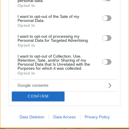
personal data.
grant or deny consent to Google and its third-party tags to
Opted In
use your data for below specified purposes in below Google
consent section.
I want to opt-out of the Sale of my
Personal Data.
Opted In
Northern Heights
Candy Bub
Cut The Rope
I want to opt-out of processing my
Personal Data for Targeted Advertising.
Opted In
ΔΕΙΤΕ ΟΛΑ ΤΑ GAMES
I want to opt-out of Collection, Use,
Retention, Sale, and/or Sharing of my
Personal Data that Is Unrelated with the
Best of Network
Purposes for which it was collected.
Opted In
Google consents
CONFIRM
Data Deletion
Data Access
Privacy Policy