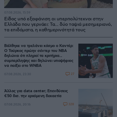
07.08.2026, 15:59
Είδος υπό εξαφάνιση οι υπερπολύτεκνοι στην
Ελλάδα που γερνάει: Τα... δύο ταψιά μεσημεριανό,
τα επιδόματα, η καθημερινότητά τους
Βάλθηκε να τρελάνει κόσμο ο Καντέρ:
Ο Τούρκος πρώην σέντερ του NBA
δηλώνει ότι πληροί τα κριτήρια...
συμπερίληψης και δηλώνει υποψήφιος
να παίξει στο WNBA
27
07.08.2026, 23:30
Άλλος για data center; Επενδύσεις
€50 δισ. την ερχόμενη δεκαετία
328
07.08.2026, 20:16