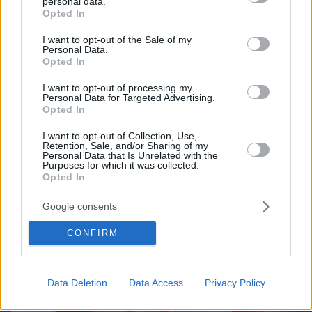
personal data.
grant or deny consent to Google and its third-party tags to
Opted In
use your data for below specified purposes in below Google
consent section.
I want to opt-out of the Sale of my
Personal Data.
Opted In
I want to opt-out of processing my
Personal Data for Targeted Advertising.
Opted In
09.08.2026, 07:29
I want to opt-out of Collection, Use,
Το νέο... καλοκαιρινό κόλπο που κάνουν οι
Retention, Sale, and/or Sharing of my
κλέφτες αυτοκινήτων στην Ελλάδα
Personal Data that Is Unrelated with the
Purposes for which it was collected.
Opted In
Google consents
CONFIRM
Data Deletion
Data Access
Privacy Policy