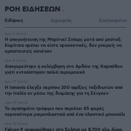
ΡΟΗ ΕΙΔΗΣΕΩΝ
Ειδήσεις
Δημοφιλή
Σχολιασμένα
πριν 6 λεπτά
Η απογοήτευση της Μπρίτνεϊ Σπίαρς μετά από μπότοξ:
Κορίτσια πρέπει να είστε προσεκτικές, δεν μπορείς να
εμπιστευτείς κανέναν
πριν 8 λεπτά
Απαγορεύτηκε η κολύμβηση στο Αρδάνι της Καρπάθου
γιατί εντοπίστηκαν παλιά πυρομαχικά
πριν 17 λεπτά
Η Ισπανία έλεγξε περίπου 200 αφίξεις ταξιδιωτών από
την Ιταλία εν μέσω της διαμάχης για τη Σένγκεν
πριν 19 λεπτά
Το αγαπημένο τρόφιμο που περιέχει 45 φορές
περισσότερα μικροπλαστικά από ένα πλαστικό μπουκάλι
πριν 19 λεπτά
Falcon 9 «καρφώθηκε» στη Σελήνη με 8.700 χλμ./ώρα,