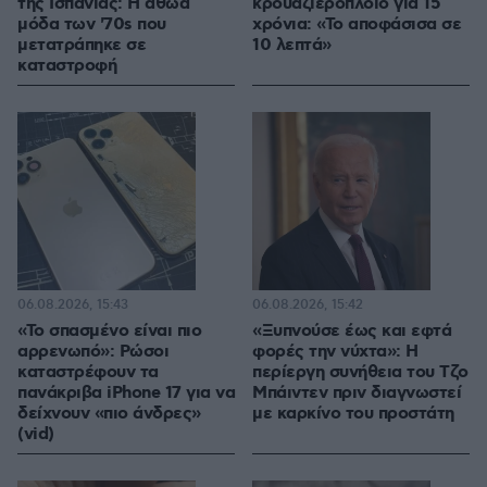
της Ισπανίας: Η αθώα
κρουαζιερόπλοιο για 15
μόδα των '70s που
χρόνια: «Το αποφάσισα σε
μετατράπηκε σε
10 λεπτά»
καταστροφή
06.08.2026, 15:43
06.08.2026, 15:42
«Το σπασμένο είναι πιο
«Ξυπνούσε έως και εφτά
αρρενωπό»: Ρώσοι
φορές την νύχτα»: Η
καταστρέφουν τα
περίεργη συνήθεια του Τζο
πανάκριβα iPhone 17 για να
Μπάιντεν πριν διαγνωστεί
δείχνουν «πιο άνδρες»
με καρκίνο του προστάτη
(vid)