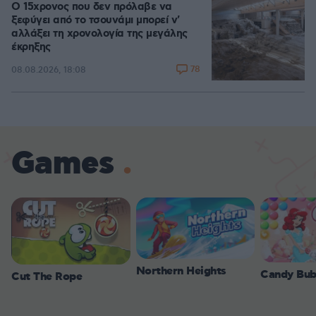
Ο 15χρονος που δεν πρόλαβε να
ξεφύγει από το τσουνάμι μπορεί ν'
αλλάξει τη χρονολογία της μεγάλης
έκρηξης
78
08.08.2026, 18:08
Games
Northern Heights
Candy Bub
Cut The Rope