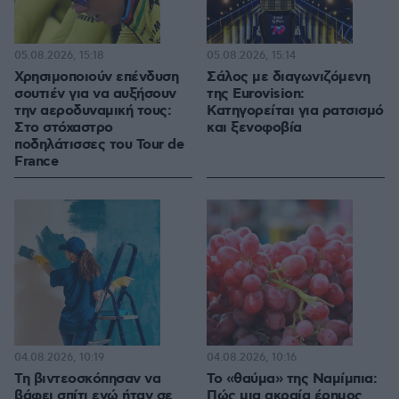
05.08.2026, 15:18
05.08.2026, 15:14
Χρησιμοποιούν επένδυση
Σάλος με διαγωνιζόμενη
σουτιέν για να αυξήσουν
της Eurovision:
την αεροδυναμική τους:
Κατηγορείται για ρατσισμό
Στο στόχαστρο
και ξενοφοβία
ποδηλάτισσες του Tour de
France
04.08.2026, 10:19
04.08.2026, 10:16
Τη βιντεοσκόπησαν να
Το «θαύμα» της Ναμίμπια:
βάφει σπίτι ενώ ήταν σε
Πώς μια ακραία έρημος