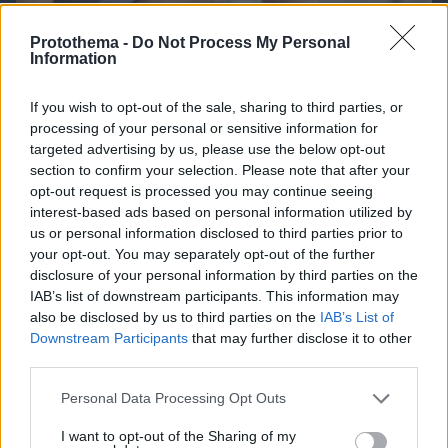
Protothema -
Do Not Process My Personal
Information
09.08.2026, 09:31
If you wish to opt-out of the sale, sharing to third parties, or
Ανεύρυσμα: Απλό τεστ του αντίχειρα προμηνύει
processing of your personal or sensitive information for
τον αυξημένο κίνδυνο – Γίνεται σε 1 λεπτό
targeted advertising by us, please use the below opt-out
section to confirm your selection. Please note that after your
opt-out request is processed you may continue seeing
interest-based ads based on personal information utilized by
us or personal information disclosed to third parties prior to
your opt-out. You may separately opt-out of the further
disclosure of your personal information by third parties on the
IAB’s list of downstream participants. This information may
also be disclosed by us to third parties on the
IAB’s List of
Downstream Participants
that may further disclose it to other
third parties.
Please note that this website/app uses one or more Google
Personal Data Processing Opt Outs
services and may gather and store information including but
not limited to your visit or usage behaviour. You may click to
I want to opt-out of the Sharing of my