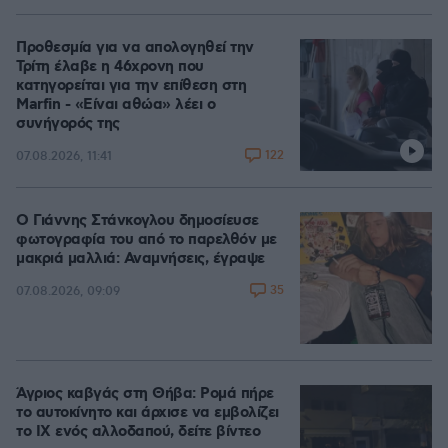
Προθεσμία για να απολογηθεί την
Τρίτη έλαβε η 46χρονη που
κατηγορείται για την επίθεση στη
Marfin - «Είναι αθώα» λέει ο
συνήγορός της
122
07.08.2026, 11:41
Ο Γιάννης Στάνκογλου δημοσίευσε
φωτογραφία του από το παρελθόν με
μακριά μαλλιά: Αναμνήσεις, έγραψε
35
07.08.2026, 09:09
Άγριος καβγάς στη Θήβα: Ρομά πήρε
το αυτοκίνητο και άρχισε να εμβολίζει
το ΙΧ ενός αλλοδαπού, δείτε βίντεο