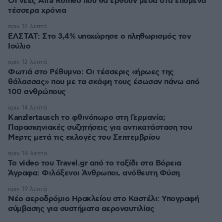
Οι νέες Alfa Romeo που θα έρθουν μέσα στα επόμενα
τέσσερα χρόνια
πριν 12 λεπτά
ΕΛΣΤΑΤ: Στο 3,4% υποχώρησε ο πληθωρισμός τον
Ιούλιο
πριν 12 λεπτά
Φωτιά στο Ρέθυμνο: Οι τέσσερις «ήρωες της
θάλασσας» που με τα σκάφη τους έσωσαν πάνω από
100 ανθρώπους
πριν 14 λεπτά
Kanzlertausch το φθινόπωρο στη Γερμανία;
Παρασκηνιακές συζητήσεις για αντικατάσταση του
Μερτς μετά τις εκλογές του Σεπτεμβρίου
πριν 18 λεπτά
To video του Travel.gr από το ταξίδι στα Βόρεια
Άγραφα: Φιλόξενοι Άνθρωποι, ανόθευτη Φύση
πριν 19 λεπτά
Νέο αεροδρόμιο Ηρακλείου στο Καστέλι: Υπογραφή
σύμβασης για συστήματα αεροναυτιλίας