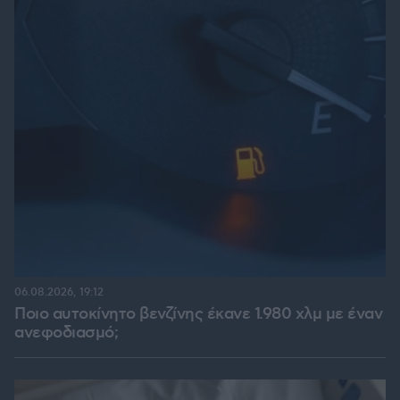
06.08.2026, 19:12
Ποιο αυτοκίνητο βενζίνης έκανε 1.980 χλμ με έναν
ανεφοδιασμό;