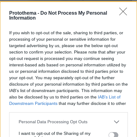
Protothema -
Do Not Process My Personal
Information
If you wish to opt-out of the sale, sharing to third parties, or
processing of your personal or sensitive information for
targeted advertising by us, please use the below opt-out
section to confirm your selection. Please note that after your
opt-out request is processed you may continue seeing
interest-based ads based on personal information utilized by
us or personal information disclosed to third parties prior to
your opt-out. You may separately opt-out of the further
Loaded
:
disclosure of your personal information by third parties on the
100.00%
07.08.2026, 09:58
IAB’s list of downstream participants. This information may
Οικογενειακή τραγωδία στις Σέρρες, μητέρα και
also be disclosed by us to third parties on the
IAB’s List of
γιος οι νεκροί από την μετωπική φορτηγού με ΙΧ -
Downstream Participants
that may further disclose it to other
Βίντεο ντοκουμέντο από τη στιγμή της
third parties.
σύγκρουσης
Please note that this website/app uses one or more Google
Personal Data Processing Opt Outs
services and may gather and store information including but
not limited to your visit or usage behaviour. You may click to
I want to opt-out of the Sharing of my