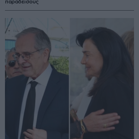
παράδεισους