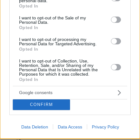
personal data.
grant or deny consent to Google and its third-party tags to
Opted In
use your data for below specified purposes in below Google
consent section.
I want to opt-out of the Sale of my
Personal Data.
Opted In
I want to opt-out of processing my
Personal Data for Targeted Advertising.
Opted In
I want to opt-out of Collection, Use,
Retention, Sale, and/or Sharing of my
Personal Data that Is Unrelated with the
Purposes for which it was collected.
Opted In
Google consents
CONFIRM
Data Deletion
Data Access
Privacy Policy
07.08.2026, 09:43
Πόσο κοστίζει μία εβδομάδα σε βίλες -