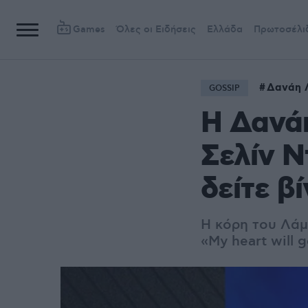
Games
Όλες οι Ειδήσεις
Ελλάδα
Πρωτοσέλι
Δανάη Λ
GOSSIP
Η Δανά
Σελίν Ν
δείτε β
Η κόρη του Λάμ
«My heart will 