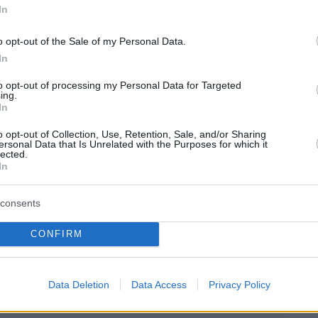
In
o opt-out of the Sale of my Personal Data.
In
to opt-out of processing my Personal Data for Targeted
ing.
In
o opt-out of Collection, Use, Retention, Sale, and/or Sharing
ersonal Data that Is Unrelated with the Purposes for which it
lected.
In
consents
CONFIRM
ημοσίευση στο Instagram.
Data Deletion
Data Access
Privacy Policy
 κοινοποιήθηκε από το χρήστη Danae (@danaelivieratou)