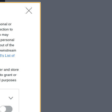
sonal or
ection to
ou may
 personal
out of the
 downstream
B’s List of
er and store
to grant or
ed purposes