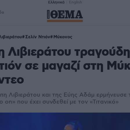
Ελληνικά
English
δα
ιβιεράτου
Σελίν Ντιόν
Μύκονος
η Λιβιεράτου τραγούδ
τιόν σε μαγαζί στη Μύκ
ίντεο
πη Λιβιεράτου και της Εύης Αδάμ ερμήνευσε 
go on» που έχει συνδεθεί με τον «Τιτανικό»