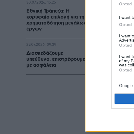
30.07.2026, 15:25
Opted 
Εθνική Τράπεζα: Η
κορυφαία επιλογή για τη
I want t
χρηματοδότηση μεγάλων
Opted 
έργων
I want 
Advertis
29.07.2026, 09:39
Opted 
Διασκεδάζουμε
I want t
υπεύθυνα, επιστρέφουμε
of my P
με ασφάλεια
was col
Opted 
Google 
Δείτε αυτή τη δ
Η δημοσίευση