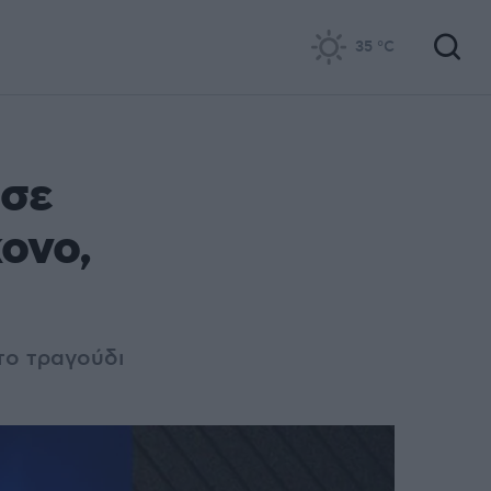
35
°C
ησε
ονο,
το τραγούδι