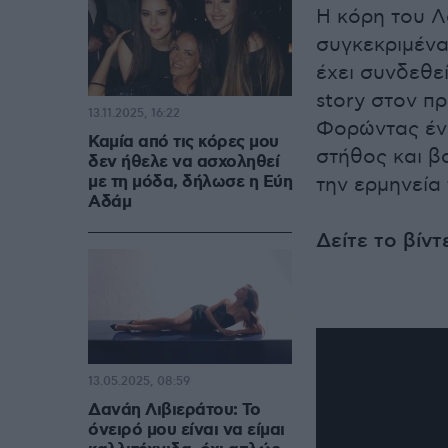
Η κόρη του Λ
συγκεκριμένα 
έχει συνδεθεί
story στον π
13.11.2025, 16:22
Φορώντας ένα
Καμία από τις κόρες μου
στήθος και β
δεν ήθελε να ασχοληθεί
με τη μόδα, δήλωσε η Εύη
την ερμηνεία 
Αδάμ
Δείτε το βίντ
13.05.2025, 08:59
Δανάη Λιβιεράτου: Το
όνειρό μου είναι να είμαι