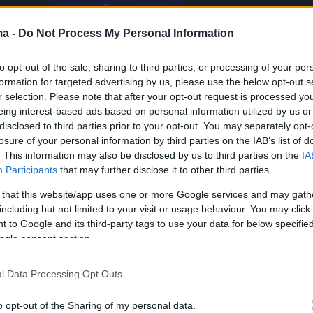
ma -
Do Not Process My Personal Information
to opt-out of the sale, sharing to third parties, or processing of your per
formation for targeted advertising by us, please use the below opt-out s
r selection. Please note that after your opt-out request is processed y
eing interest-based ads based on personal information utilized by us or
disclosed to third parties prior to your opt-out. You may separately opt-
losure of your personal information by third parties on the IAB’s list of
. This information may also be disclosed by us to third parties on the
IA
Participants
that may further disclose it to other third parties.
 that this website/app uses one or more Google services and may gath
including but not limited to your visit or usage behaviour. You may click 
ή 5 Ιουνίου, η Δανάη Λιβιεράτου έκανε
 to Google and its third-party tags to use your data for below specifi
 προφίλ της με διάφορα στιγμιότυπα από τις
ogle consent section.
ης στο μαγαζί το νησιού, όπου
ύνται καμπαρέ σόου, ενώ λειτουργεί και ως
l Data Processing Opt Outs
o opt-out of the Sharing of my personal data.