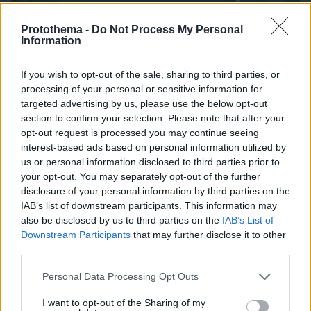
Protothema -
Do Not Process My Personal
Information
If you wish to opt-out of the sale, sharing to third parties, or
processing of your personal or sensitive information for
targeted advertising by us, please use the below opt-out
section to confirm your selection. Please note that after your
opt-out request is processed you may continue seeing
interest-based ads based on personal information utilized by
us or personal information disclosed to third parties prior to
your opt-out. You may separately opt-out of the further
disclosure of your personal information by third parties on the
IAB’s list of downstream participants. This information may
also be disclosed by us to third parties on the
IAB’s List of
Downstream Participants
that may further disclose it to other
06.08.2026, 19:12
third parties.
Ποιο αυτοκίνητο βενζίνης έκανε 1.980 χλμ με έναν
ανεφοδιασμό;
Please note that this website/app uses one or more Google
Personal Data Processing Opt Outs
services and may gather and store information including but
not limited to your visit or usage behaviour. You may click to
I want to opt-out of the Sharing of my