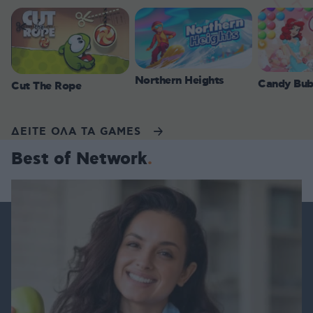
Northern Heights
Candy Bub
Cut The Rope
ΔΕΙΤΕ ΟΛΑ ΤΑ GAMES
Best of Network