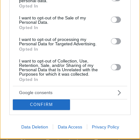
personal data.
grant or deny consent to Google and its third-party tags to
Opted In
use your data for below specified purposes in below Google
consent section.
I want to opt-out of the Sale of my
Personal Data.
Opted In
I want to opt-out of processing my
Personal Data for Targeted Advertising.
Opted In
I want to opt-out of Collection, Use,
Retention, Sale, and/or Sharing of my
Personal Data that Is Unrelated with the
Purposes for which it was collected.
Opted In
Google consents
CONFIRM
Data Deletion
Data Access
Privacy Policy
06.08.2026, 17:31