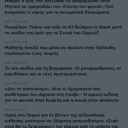
Μπορεί ο γιος του Χατζιδάκι να απαγορεύσει στον
Μητσιά να τραγουδάει τον «Γιάννη τον φονιά»; Πού
σταματάει ο νόμος για τα πνευματικά δικαιώματα
πριν 25 λεπτά
Πετρέλαιο: Πιάνει και πάλι τα 83 δολάρια το Brent μετά
το σχέδιο του Ιράν για τα Στενά του Ορμούζ
πριν 27 λεπτά
Μαθητής άνοιξε πυρ μέσα σε σχολείο στην Ταϊλάνδη,
τουλάχιστον ένας νεκρός
πριν 45 λεπτά
Το νέο σχέδιο για τη βιομηχανία: Οι μεταρρυθμίσεις, οι
επενδύσεις και οι νέες προτεραιότητες
πριν 45 λεπτά
«Δεν το πιστεύουμε», λένε οι Αμερικανοί που
υιοθέτησαν τον Αφγανό στη Λέσβο - Η αρχική εκδοχή
για το φονικό στην Κυψέλη και η σιωπή στην απολογία
πριν μία ώρα
Οργή στο Περού για το βίντεο της σεξουαλικής
επίθεσης μαέστρου σε 26χρονη τραγουδίστρια: «Σιγά-
σιγά θα το ξεπεράσεις» της έλεγαν από τη μπάντα της