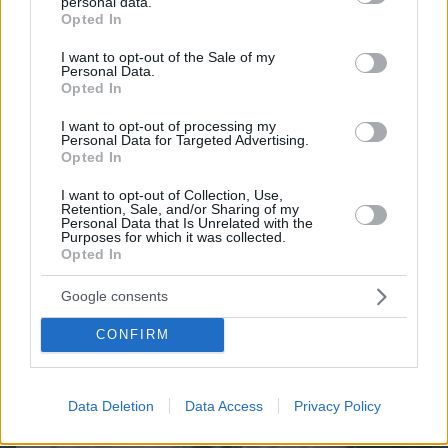
personal data.
grant or deny consent to Google and its third-party tags to
Opted In
use your data for below specified purposes in below Google
Northern Heights
Candy Bub
Cut The Rope
consent section.
I want to opt-out of the Sale of my
Personal Data.
Opted In
ΔΕΙΤΕ ΟΛΑ ΤΑ GAMES
I want to opt-out of processing my
Personal Data for Targeted Advertising.
Best of Network
Opted In
I want to opt-out of Collection, Use,
Retention, Sale, and/or Sharing of my
Personal Data that Is Unrelated with the
Purposes for which it was collected.
Opted In
Google consents
CONFIRM
Data Deletion
Data Access
Privacy Policy