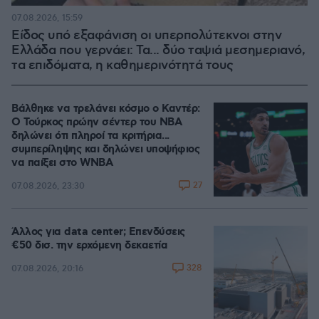
07.08.2026, 15:59
Είδος υπό εξαφάνιση οι υπερπολύτεκνοι στην
Ελλάδα που γερνάει: Τα... δύο ταψιά μεσημεριανό,
τα επιδόματα, η καθημερινότητά τους
Βάλθηκε να τρελάνει κόσμο ο Καντέρ:
Ο Τούρκος πρώην σέντερ του NBA
δηλώνει ότι πληροί τα κριτήρια...
συμπερίληψης και δηλώνει υποψήφιος
να παίξει στο WNBA
27
07.08.2026, 23:30
Άλλος για data center; Επενδύσεις
€50 δισ. την ερχόμενη δεκαετία
328
07.08.2026, 20:16