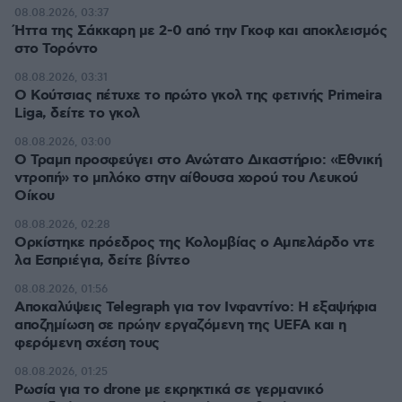
08.08.2026, 03:37
Ήττα της Σάκκαρη με 2-0 από την Γκοφ και αποκλεισμός
στο Τορόντο
08.08.2026, 03:31
Ο Κούτσιας πέτυχε το πρώτο γκολ της φετινής Primeira
Liga, δείτε το γκολ
08.08.2026, 03:00
Ο Τραμπ προσφεύγει στο Ανώτατο Δικαστήριο: «Εθνική
ντροπή» το μπλόκο στην αίθουσα χορού του Λευκού
Οίκου
08.08.2026, 02:28
Ορκίστηκε πρόεδρος της Κολομβίας ο Αμπελάρδο ντε
λα Εσπριέγια, δείτε βίντεο
08.08.2026, 01:56
Αποκαλύψεις Telegraph για τον Ινφαντίνο: Η εξαψήφια
αποζημίωση σε πρώην εργαζόμενη της UEFA και η
φερόμενη σχέση τους
08.08.2026, 01:25
Ρωσία για το drone με εκρηκτικά σε γερμανικό