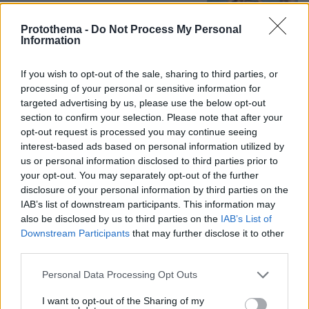
1
07.08.2026, 23:43
Protothema -
Do Not Process My Personal
Information
If you wish to opt-out of the sale, sharing to third parties, or
Φορτηγό έπεσε σε γκρεμό στην
processing of your personal or sensitive information for
Τρίπολης – Σπάρτης: Νεκρός ο
targeted advertising by us, please use the below opt-out
48χρονος οδηγός, τραυματισμένος ο
section to confirm your selection. Please note that after your
συνοδηγός
opt-out request is processed you may continue seeing
6
07.08.2026, 11:05
interest-based ads based on personal information utilized by
us or personal information disclosed to third parties prior to
your opt-out. You may separately opt-out of the further
disclosure of your personal information by third parties on the
IAB’s list of downstream participants. This information may
Games
also be disclosed by us to third parties on the
IAB’s List of
Downstream Participants
that may further disclose it to other
third parties.
Please note that this website/app uses one or more Google
Personal Data Processing Opt Outs
services and may gather and store information including but
not limited to your visit or usage behaviour. You may click to
I want to opt-out of the Sharing of my