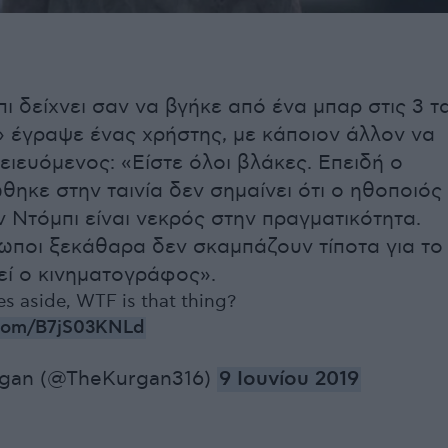
πι δείχνει σαν να βγήκε από ένα μπαρ στις 3 τ
 έγραψε ένας χρήστης, με κάποιον άλλον να
ειευόμενος: «Είστε όλοι βλάκες. Επειδή ο
θηκε στην ταινία δεν σημαίνει ότι ο ηθοποιός
ν Ντόμπι είναι νεκρός στην πραγματικότητα.
ωποι ξεκάθαρα δεν σκαμπάζουν τίποτα για το
εί ο κινηματογράφος».
s aside, WTF is that thing?
r.com/B7jS03KNLd
gan (@TheKurgan316)
9 Ιουνίου 2019