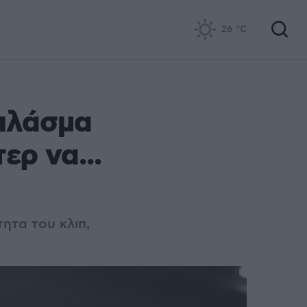
26
°C
 πλάσμα
ερ να...
ητα του κλιπ,