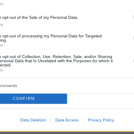
 Έχει ξαναδεί κάποιος από εσάς κάτι τέτοιο
In
του; Οι άλλες δύο κάμερες δεν το κατέγραψα
όγο», έγραφε η γυναίκα στην ανάρτησή της.
o opt-out of the Sale of my Personal Data.
In
ίχε συγκεντρώσει μέχρι εχθές πάνω από 118.0
to opt-out of processing my Personal Data for Targeted
ing.
.000 αντιδράσεις.
In
o opt-out of Collection, Use, Retention, Sale, and/or Sharing
τες αμφισβήτησαν τους ισχυρισμούς της
ersonal Data that Is Unrelated with the Purposes for which it
lected.
 το βίντεο καταγράφηκε από την κάμερα
In
υ σπιτιού της και μίλησαν για ξεκάθαρα πλασ
ειοψηφία των σχολίων ωστόσο δεν αφορούσε
consents
η αυθεντικότητα του βίντεο αλλά στο γεγονό
CONFIRM
το πλάσμα θυμίζει πολύ έντονα τον...
«Ντόμπι» από τις ταινίες του
Χάρι Πότερ
.
Data Deletion
Data Access
Privacy Policy