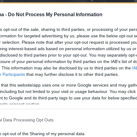
ma -
Do Not Process My Personal Information
to opt-out of the sale, sharing to third parties, or processing of your per
formation for targeted advertising by us, please use the below opt-out s
r selection. Please note that after your opt-out request is processed y
eing interest-based ads based on personal information utilized by us or
disclosed to third parties prior to your opt-out. You may separately opt-
losure of your personal information by third parties on the IAB’s list of
. This information may also be disclosed by us to third parties on the
IA
Participants
that may further disclose it to other third parties.
 that this website/app uses one or more Google services and may gath
including but not limited to your visit or usage behaviour. You may click 
 to Google and its third-party tags to use your data for below specifi
πρωί της περασμένης Κυριακής και είδα αυτό
ogle consent section.
ό την κάμερα ασφαλείας. Προσπαθώ να
ι στο καλό συμβαίνει; Αρχικά είδα μια σκιά να
l Data Processing Opt Outs
στά από την εξώπορτά μου και μετά είδα αυτό
o opt-out of the Sharing of my personal data.