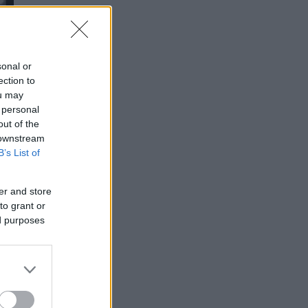
sonal or
ection to
ou may
 personal
out of the
 downstream
B’s List of
er and store
to grant or
ed purposes