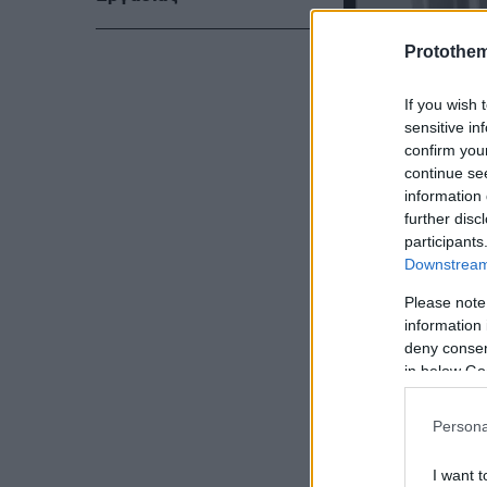
Protothe
If you wish 
sensitive in
confirm you
continue se
information 
further disc
participants
Downstream 
Please note
information 
deny consent
«Ξύπνησα το 
in below Go
στο υλικό απ
καταλάβω... τ
Persona
περνάει μπρο
I want t