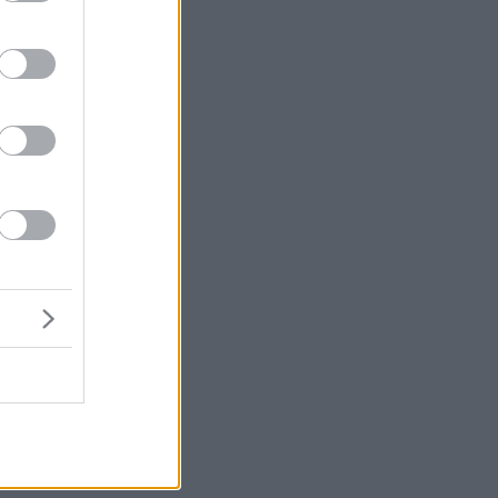
ν
00
τό
ς