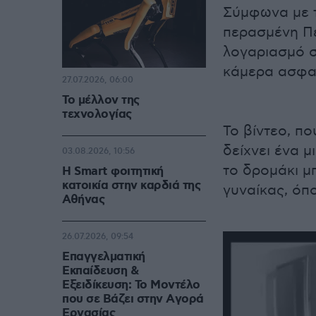
Σύμφωνα με τ
περασμένη Πέ
λογαριασμό σ
κάμερα ασφαλ
27.07.2026, 06:00
Το μέλλον της
τεχνολογίας
Το βίντεο, π
δείχνει ένα 
03.08.2026, 10:56
το δρομάκι μ
Η Smart φοιτητική
κατοικία στην καρδιά της
γυναίκας, όπο
Αθήνας
26.07.2026, 09:54
Επαγγελματική
Εκπαίδευση &
Εξειδίκευση: Το Mοντέλο
που σε Bάζει στην Aγορά
Eργασίας