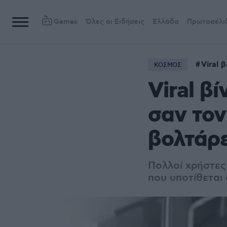
Games
Όλες οι Ειδήσεις
Ελλάδα
Πρωτοσέλι
Viral β
ΚΟΣΜΟΣ
Viral β
σαν τον
βολτάρε
Πολλοί χρήστες 
που υποτίθεται