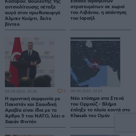
είσοδο ισραηλινών
Κοσόβου: Βουλευτής της
στρατευμάτων σε χωριό
αντιπολίτευσης πέταξε
του Λιβάνου, η απάντηση
αυγά στον πρωθυπουργό
του Ισραήλ
Άλμπιν Κούρτι, δείτε
βίντεο
9
08.08.2026, 22:23
08.08.2026, 22:36
Νέο χτύπημα στα Στενά
Η αμυντική συμφωνία με
του Ορμούζ - Βλήμα
Πακιστάν και Σαουδική
έπληξε το πλοίο κοντά στο
Αραβία είναι ίδια με το
Khasab του Ομάν
Άρθρο 5 του ΝΑΤΟ, λέει ο
Χακάν Φιντάν