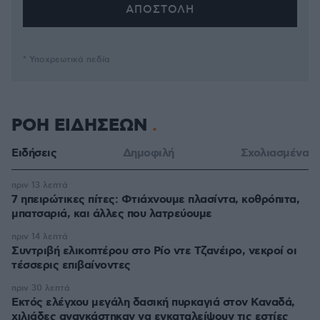
* Υποχρεωτικά πεδία
ΡΟΗ ΕΙΔΗΣΕΩΝ
Ειδήσεις
Δημοφιλή
Σχολιασμένα
πριν 13 λεπτά
7 ηπειρώτικες πίτες: Φτιάχνουμε πλασίντα, κοθρόπιτα,
μπατσαριά, και άλλες που λατρεύουμε
πριν 14 λεπτά
Συντριβή ελικοπτέρου στο Ρίο ντε Τζανέιρο, νεκροί οι
τέσσερις επιβαίνοντες
πριν 30 λεπτά
Εκτός ελέγχου μεγάλη δασική πυρκαγιά στον Καναδά,
χιλιάδες αναγκάστηκαν να εγκαταλείψουν τις εστίες