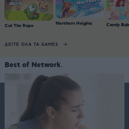
Northern Heights
Candy Bub
Cut The Rope
ΔΕΙΤΕ ΟΛΑ ΤΑ GAMES
Best of Network