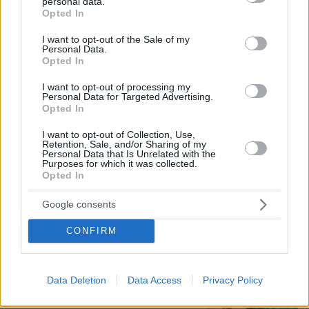
personal data.
grant or deny consent to Google and its third-party tags to
Opted In
08.08.2026, 21:43
use your data for below specified purposes in below Google
Χόρχε Μέσι: Ο εργάτης από το Ροσάριο που πήρε
consent section.
I want to opt-out of the Sale of my
τον 13χρονο Λιονέλ από το χέρι και άλλαξε την
Personal Data.
ιστορία του ποδοσφαίρου με μια υπογραφή σε...
Opted In
χαρτοπετσέτα
I want to opt-out of processing my
Personal Data for Targeted Advertising.
Opted In
Εγκαταλείπει το κόμμα Καρυστιανού
και ο επιχειρηματίας Νίκος
I want to opt-out of Collection, Use,
Μπρουτζάκης: Καταγγέλλει κλειστή
Retention, Sale, and/or Sharing of my
κάστα, «λένε προδότες και
Personal Data that Is Unrelated with the
Purposes for which it was collected.
πληρωμένους όσους αποχωρούν»
Opted In
262
08.08.2026, 18:48
Google consents
CONFIRM
Για ανθρωποκτονία από αμέλεια
κατηγορούνται οι γονείς του 4χρονου
και ο ιδιοκτήτης του beach bar στην
Πάρο: Πώς έγινε η τραγωδία
Data Deletion
Data Access
Privacy Policy
69
08.08.2026, 21:22