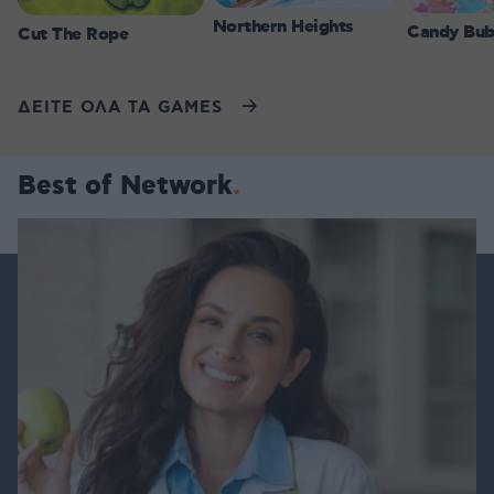
Northern Heights
Candy Bub
Cut The Rope
ΔΕΙΤΕ ΟΛΑ ΤΑ GAMES
Best of Network