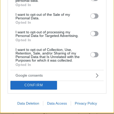
personal data.
grant or deny consent to Google and its third-party tags to
Opted In
use your data for below specified purposes in below Google
consent section.
I want to opt-out of the Sale of my
Personal Data.
Opted In
I want to opt-out of processing my
Personal Data for Targeted Advertising.
Opted In
I want to opt-out of Collection, Use,
Retention, Sale, and/or Sharing of my
Personal Data that Is Unrelated with the
Purposes for which it was collected.
Opted In
Google consents
CONFIRM
Data Deletion
Data Access
Privacy Policy
06.08.2026, 19:34
Γιατί δεν έσωσα το κουτάβι: Ο ερευνητής που