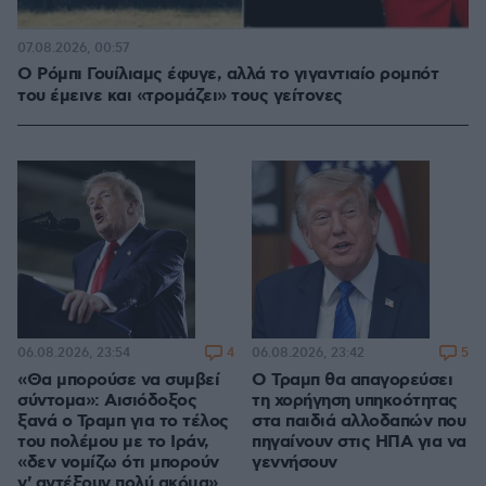
07.08.2026, 00:57
Ο Ρόμπι Γουίλιαμς έφυγε, αλλά το γιγαντιαίο ρομπότ
του έμεινε και «τρομάζει» τους γείτονες
4
5
06.08.2026, 23:54
06.08.2026, 23:42
«Θα μπορούσε να συμβεί
Ο Τραμπ θα απαγορεύσει
σύντομα»: Αισιόδοξος
τη χορήγηση υπηκοότητας
ξανά ο Τραμπ για το τέλος
στα παιδιά αλλοδαπών που
του πολέμου με το Ιράν,
πηγαίνουν στις ΗΠΑ για να
«δεν νομίζω ότι μπορούν
γεννήσουν
ν' αντέξουν πολύ ακόμα»