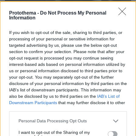
Protothema -
Do Not Process My Personal
Information
If you wish to opt-out of the sale, sharing to third parties, or
processing of your personal or sensitive information for
targeted advertising by us, please use the below opt-out
section to confirm your selection. Please note that after your
opt-out request is processed you may continue seeing
interest-based ads based on personal information utilized by
us or personal information disclosed to third parties prior to
your opt-out. You may separately opt-out of the further
disclosure of your personal information by third parties on the
IAB’s list of downstream participants. This information may
06.08.2026, 23:17
also be disclosed by us to third parties on the
IAB’s List of
Στη ΓΑΔΑ κρατείται η 46χρονη που κατηγορείται
Downstream Participants
that may further disclose it to other
για την επίθεση στη Marfin, δείτε βίντεο και
third parties.
φωτογραφίες
Please note that this website/app uses one or more Google
Personal Data Processing Opt Outs
services and may gather and store information including but
not limited to your visit or usage behaviour. You may click to
I want to opt-out of the Sharing of my