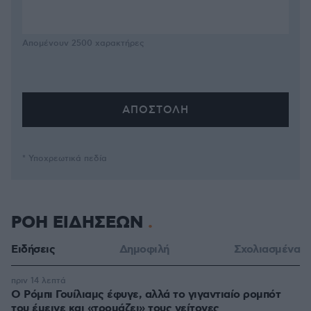
Απομένουν
2500
χαρακτήρες
* Υποχρεωτικά πεδία
ΡΟΗ ΕΙΔΗΣΕΩΝ
Ειδήσεις
Δημοφιλή
Σχολιασμένα
πριν 14 λεπτά
Ο Ρόμπι Γουίλιαμς έφυγε, αλλά το γιγαντιαίο ρομπότ
του έμεινε και «τρομάζει» τους γείτονες