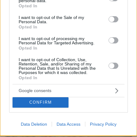
personal data.
grant or deny consent to Google and its third-party tags to
Opted In
use your data for below specified purposes in below Google
consent section.
I want to opt-out of the Sale of my
Personal Data.
Opted In
I want to opt-out of processing my
Personal Data for Targeted Advertising.
Opted In
I want to opt-out of Collection, Use,
Retention, Sale, and/or Sharing of my
Personal Data that Is Unrelated with the
Purposes for which it was collected.
Opted In
11.10.2025, 05:00
Google consents
Οι Γιατροί Χωρίς Σύνορα ζητούν άμεση και μαζική ροή
βοήθειας στη Γάζα
CONFIRM
Data Deletion
Data Access
Privacy Policy