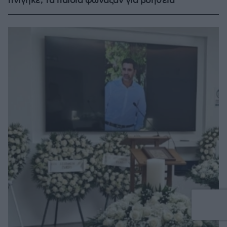
πνίγηκε, τα παιδιά φώναζαν για βοήθεια