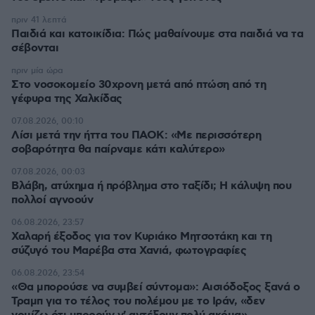
πριν 41 λεπτά
Παιδιά και κατοικίδια: Πώς μαθαίνουμε στα παιδιά να τα
σέβονται
πριν μία ώρα
Στο νοσοκομείο 30χρονη μετά από πτώση από τη
γέφυρα της Χαλκίδας
07.08.2026, 00:10
Λίσι μετά την ήττα του ΠΑΟΚ: «Με περισσότερη
σοβαρότητα θα παίρναμε κάτι καλύτερο»
07.08.2026, 00:03
Βλάβη, ατύχημα ή πρόβλημα στο ταξίδι; Η κάλυψη που
πολλοί αγνοούν
06.08.2026, 23:57
Χαλαρή έξοδος για τον Κυριάκο Μητσοτάκη και τη
σύζυγό του Μαρέβα στα Χανιά, φωτογραφίες
06.08.2026, 23:54
«Θα μπορούσε να συμβεί σύντομα»: Αισιόδοξος ξανά ο
Τραμπ για το τέλος του πολέμου με το Ιράν, «δεν