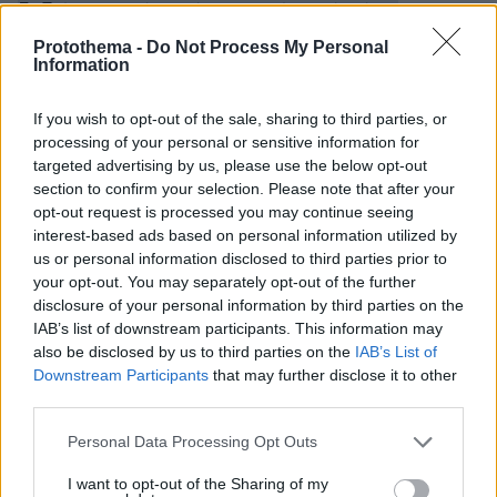
δεξιό - Δεν είμαι τίποτα από αυτά, είμαι
πατέρας που έχασα 2 παιδιά
Protothema -
Do Not Process My Personal
Information
protothema.gr στο Google News
Ακολουθήστε το
If you wish to opt-out of the sale, sharing to third parties, or
processing of your personal or sensitive information for
και μάθετε πρώτοι όλες τις ειδήσεις
targeted advertising by us, please use the below opt-out
section to confirm your selection. Please note that after your
Ειδήσεις
Δείτε όλες τις τελευταίες
από την Ελλάδα
opt-out request is processed you may continue seeing
και τον Κόσμο, τη στιγμή που συμβαίνουν, στο
interest-based ads based on personal information utilized by
Protothema.gr
us or personal information disclosed to third parties prior to
your opt-out. You may separately opt-out of the further
Σχετικά Άρθρα
disclosure of your personal information by third parties on the
IAB’s list of downstream participants. This information may
also be disclosed by us to third parties on the
IAB’s List of
Downstream Participants
that may further disclose it to other
third parties.
Please note that this website/app uses one or more Google
Personal Data Processing Opt Outs
services and may gather and store information including but
not limited to your visit or usage behaviour. You may click to
I want to opt-out of the Sharing of my