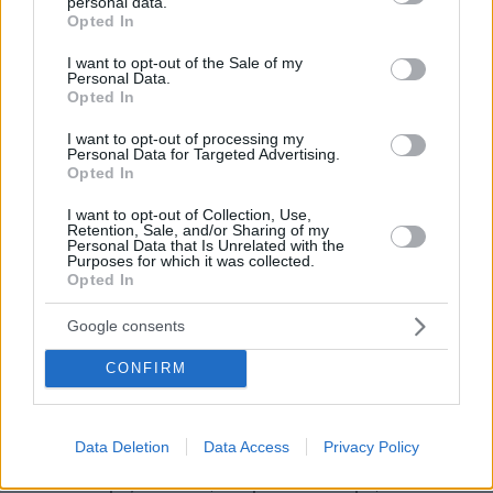
personal data.
grant or deny consent to Google and its third-party tags to
Πολυ πιθικι στο Παρισι και Λονδίνο
Opted In
use your data for below specified purposes in below Google
15.09.2025, 21:20
consent section.
I want to opt-out of the Sale of my
Διακοπες πλεον μονο σε Ουγγαρια, Πολωνια, Ρωσια,
Personal Data.
Ιαπωνια, Αργεντινη κτλ …. Βλεπετε τις Εθνικες
Opted In
ομαδες των χωρων που θα ταξιδεψετε και θα
καταλαβετε ποση μουργα εχουν ως κοινωνιες.
I want to opt-out of processing my
Personal Data for Targeted Advertising.
ΑΠΑΝΤΗΣΗ
Opted In
I want to opt-out of Collection, Use,
Retention, Sale, and/or Sharing of my
Χαχαχα
Personal Data that Is Unrelated with the
15.09.2025, 21:11
Purposes for which it was collected.
Opted In
Ήθελε μαύρο και μάλιστα αρκετά χρόνια μεγαλύτερο
για να τσακίσει την αγγλική πατριαρχία και να
Google consents
τιμωρήσει τους γονείς της. Έφαγε και ξύλο, σχεδόν
την σκότωσε αλλά τώρα θα πάει και μέσα...
CONFIRM
ΑΠΑΝΤΗΣΗ
bear
Data Deletion
Data Access
Privacy Policy
16.09.2025, 21:17
Μου θυμίζει κάποια, ονόματα δεν λέμε,