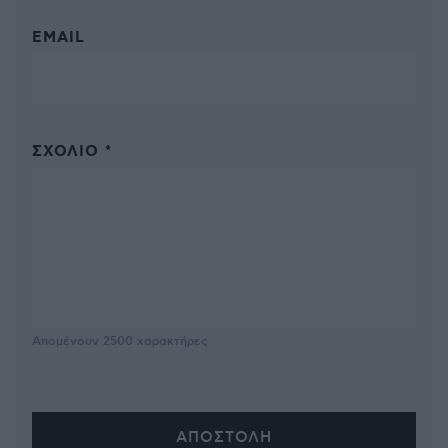
EMAIL
ΣΧΌΛΙΟ *
Απομένουν
2500
χαρακτήρες