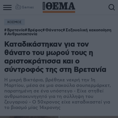
Games
ΚΟΣΜΟΣ
Column
Column
Βρετανία
Βρέφος
Θάνατος
Σεξουαλική κακοποίηση
1
2
Ανθρωποκτονία
Καταδικάστηκαν για τον
θάνατο του μωρού τους η
αριστοκράτισσα και ο
σύντροφός της στη Βρετανία
Η μικρή Βικτόρια, βρέθηκε νεκρή την 1η
Μαρτίου, μέσα σε μια σακούλα σουπερμάρκετ,
παρατημένη σε ένα υπόστεγο - Είχε στηθεί
ανθρωποκυνηγητό για τη σύλληψη του
ζευγαριού - Ο 50χρονος είχε καταδικαστεί για
το βιασμό μίας 14χρονης