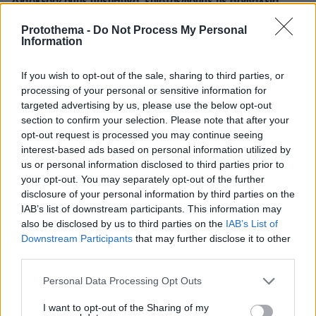
Διασκεδάζουμε υπεύθυνα, επιστρέφουμε με ασφάλεια
Protothema -
Do Not Process My Personal
ΣΧΟΛΙΑ
(18)
Information
ΠΡΟΣΘΗΚΗ ΣΧΟΛΙΟΥ
If you wish to opt-out of the sale, sharing to third parties, or
processing of your personal or sensitive information for
targeted advertising by us, please use the below opt-out
section to confirm your selection. Please note that after your
@1
opt-out request is processed you may continue seeing
15.09.2025, 22:03
interest-based ads based on personal information utilized by
Δυστυχώς Παρακμή! Η αναρχοαριστερίλα είναι
us or personal information disclosed to third parties prior to
ψύχωση!
your opt-out. You may separately opt-out of the further
ΑΠΑΝΤΗΣΗ
disclosure of your personal information by third parties on the
IAB’s list of downstream participants. This information may
also be disclosed by us to third parties on the
IAB’s List of
Η Λαίδη και ο Αλητοπίθηκας
Downstream Participants
that may further disclose it to other
15.09.2025, 21:30
third parties.
Πέφτω από τα σύννεφα....
Please note that this website/app uses one or more Google
Personal Data Processing Opt Outs
ΑΠΑΝΤΗΣΗ
services and may gather and store information including but
not limited to your visit or usage behaviour. You may click to
I want to opt-out of the Sharing of my