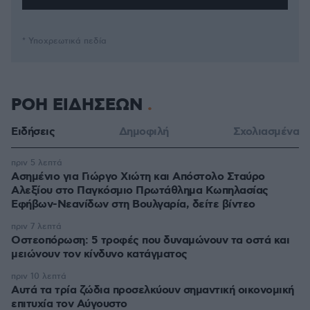
* Υποχρεωτικά πεδία
ΡΟΗ ΕΙΔΗΣΕΩΝ
Ειδήσεις
Δημοφιλή
Σχολιασμένα
πριν 5 λεπτά
Ασημένιο για Γιώργο Χιώτη και Απόστολο Σταύρο
Αλεξίου στο Παγκόσμιο Πρωτάθλημα Κωπηλασίας
Εφήβων-Νεανίδων στη Βουλγαρία, δείτε βίντεο
πριν 7 λεπτά
Οστεοπόρωση: 5 τροφές που δυναμώνουν τα οστά και
μειώνουν τον κίνδυνο κατάγματος
πριν 10 λεπτά
Αυτά τα τρία ζώδια προσελκύουν σημαντική οικονομική
επιτυχία τον Αύγουστο