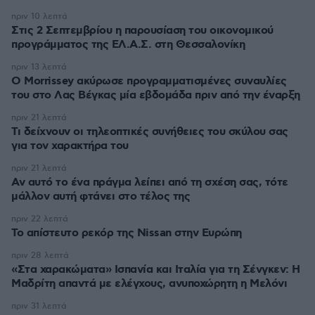
πριν 10 λεπτά
Στις 2 Σεπτεμβρίου η παρουσίαση του οικονομικού
προγράμματος της ΕΛ.Α.Σ. στη Θεσσαλονίκη
πριν 13 λεπτά
Ο Morrissey ακύρωσε προγραμματισμένες συναυλίες
του στο Λας Βέγκας μία εβδομάδα πριν από την έναρξη
πριν 21 λεπτά
Τι δείχνουν οι τηλεοπτικές συνήθειες του σκύλου σας
για τον χαρακτήρα του
πριν 21 λεπτά
Αν αυτό το ένα πράγμα λείπει από τη σχέση σας, τότε
μάλλον αυτή φτάνει στο τέλος της
πριν 22 λεπτά
Το απίστευτο ρεκόρ της Nissan στην Ευρώπη
πριν 28 λεπτά
«Στα χαρακώματα» Ισπανία και Ιταλία για τη Σένγκεν: Η
Μαδρίτη απαντά με ελέγχους, ανυποχώρητη η Μελόνι
πριν 31 λεπτά