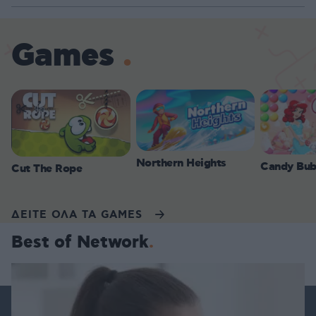
Games
Northern Heights
Candy Bub
Cut The Rope
ΔΕΙΤΕ ΟΛΑ ΤΑ GAMES
Best of Network