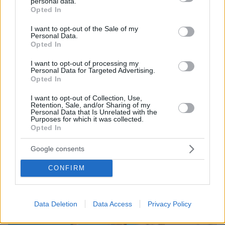
personal data.
grant or deny consent to Google and its third-party tags to
09.08.2026, 08:33
Opted In
use your data for below specified purposes in below Google
Το σπίτι του τρόμου στο Άινταχο: Η νύχτα που
consent section.
τέσσερις φοιτητές δολοφονήθηκαν μέσα σε λίγα
I want to opt-out of the Sale of my
Personal Data.
λεπτά
Opted In
I want to opt-out of processing my
Personal Data for Targeted Advertising.
Opted In
I want to opt-out of Collection, Use,
Retention, Sale, and/or Sharing of my
Personal Data that Is Unrelated with the
Purposes for which it was collected.
Opted In
Google consents
CONFIRM
Data Deletion
Data Access
Privacy Policy