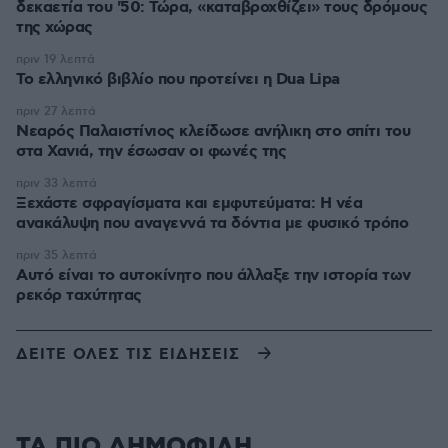
δεκαετία του '50: Τώρα, «καταβροχθίζει» τους δρόμους
της χώρας
πριν 19 λεπτά
Το ελληνικό βιβλίο που προτείνει η Dua Lipa
πριν 27 λεπτά
Νεαρός Παλαιστίνιος κλείδωσε ανήλικη στο σπίτι του
στα Χανιά, την έσωσαν οι φωνές της
πριν 33 λεπτά
Ξεχάστε σφραγίσματα και εμφυτεύματα: Η νέα
ανακάλυψη που αναγεννά τα δόντια με φυσικό τρόπο
πριν 35 λεπτά
Αυτό είναι το αυτοκίνητο που άλλαξε την ιστορία των
ρεκόρ ταχύτητας
ΔΕΙΤΕ ΟΛΕΣ ΤΙΣ ΕΙΔΗΣΕΙΣ
ΤΑ ΠΙΟ ΔΗΜΟΦΙΛΗ