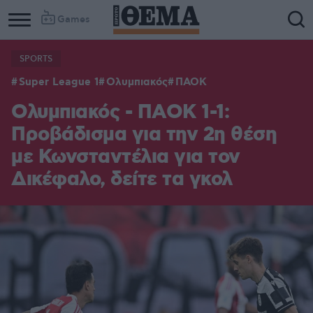
Games
SPORTS
Super League 1
Ολυμπιακός
ΠΑΟΚ
Ολυμπιακός - ΠΑΟΚ 1-1:
Προβάδισμα για την 2η θέση
με Κωνσταντέλια για τον
Δικέφαλο, δείτε τα γκολ