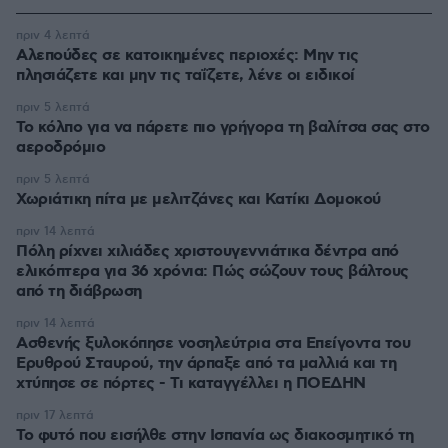
πριν 4 λεπτά
Αλεπούδες σε κατοικημένες περιοχές: Μην τις
πλησιάζετε και μην τις ταΐζετε, λένε οι ειδικοί
πριν 5 λεπτά
Το κόλπο για να πάρετε πιο γρήγορα τη βαλίτσα σας στο
αεροδρόμιο
πριν 5 λεπτά
Χωριάτικη πίτα με μελιτζάνες και Κατίκι Δομοκού
πριν 14 λεπτά
Πόλη ρίχνει χιλιάδες χριστουγεννιάτικα δέντρα από
ελικόπτερα για 36 χρόνια: Πώς σώζουν τους βάλτους
από τη διάβρωση
πριν 14 λεπτά
Ασθενής ξυλοκόπησε νοσηλεύτρια στα Επείγοντα του
Ερυθρού Σταυρού, την άρπαξε από τα μαλλιά και τη
χτύπησε σε πόρτες - Τι καταγγέλλει η ΠΟΕΔΗΝ
πριν 17 λεπτά
Το φυτό που εισήλθε στην Ισπανία ως διακοσμητικό τη