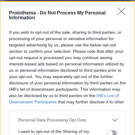
Protothema -
Do Not Process My Personal
Information
If you wish to opt-out of the sale, sharing to third parties, or
processing of your personal or sensitive information for
targeted advertising by us, please use the below opt-out
section to confirm your selection. Please note that after your
10.05.2026, 08:45
opt-out request is processed you may continue seeing
Δείτε live: Στο λιμάνι της Τενερίφης το MV Hondius, με
ειδικά λεωφορεία και αεροπλάνα η μεταφορά των επαφών
interest-based ads based on personal information utilized by
υψηλού κινδύνου
us or personal information disclosed to third parties prior to
your opt-out. You may separately opt-out of the further
disclosure of your personal information by third parties on the
IAB’s list of downstream participants. This information may
also be disclosed by us to third parties on the
IAB’s List of
Downstream Participants
that may further disclose it to other
third parties.
Please note that this website/app uses one or more Google
Personal Data Processing Opt Outs
services and may gather and store information including but
not limited to your visit or usage behaviour. You may click to
I want to opt-out of the Sharing of my