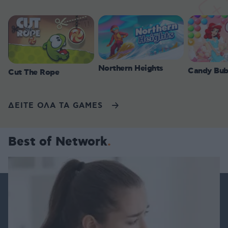
Northern Heights
Candy Bub
Cut The Rope
ΔΕΙΤΕ ΟΛΑ ΤΑ GAMES
Best of Network