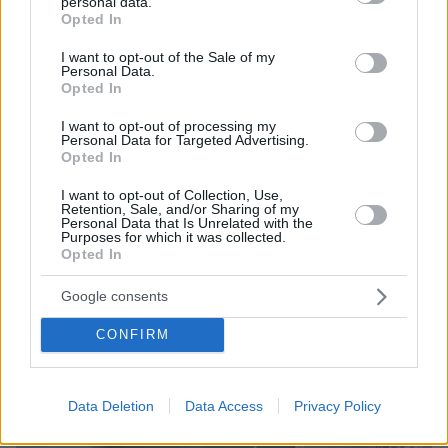
personal data.
grant or deny consent to Google and its third-party tags to
Opted In
use your data for below specified purposes in below Google
consent section.
I want to opt-out of the Sale of my
Personal Data.
Opted In
I want to opt-out of processing my
Personal Data for Targeted Advertising.
Opted In
I want to opt-out of Collection, Use,
Retention, Sale, and/or Sharing of my
Personal Data that Is Unrelated with the
Purposes for which it was collected.
Opted In
15.04.2025, 12:51
Σοκαριστικές αποκαλύψεις για τις συνθήκες διαβίωσης του
Google consents
Χάκμαν και της Αρακάουα - Βρέθηκαν νεκρά τρωκτικά και
φωλιές στο σπίτι τους
CONFIRM
Thema Insights
Data Deletion
Data Access
Privacy Policy