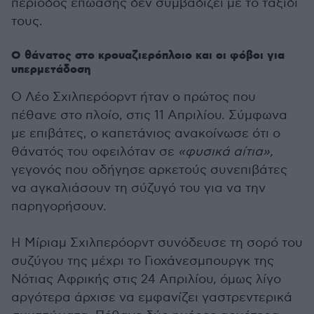
περίοδος επώασης δεν συμβαδίζει με το ταξίδι
τους.
Ο θάνατος στο κρουαζιερόπλοιο και οι φόβοι για
υπερμετάδοση
Ο Λέο Σχιλπερόορντ ήταν ο πρώτος που
πέθανε στο πλοίο, στις 11 Απριλίου. Σύμφωνα
με επιβάτες, ο καπετάνιος ανακοίνωσε ότι ο
θάνατός του οφειλόταν σε
«φυσικά αίτια»,
γεγονός που οδήγησε αρκετούς συνεπιβάτες
να αγκαλιάσουν τη σύζυγό του για να την
παρηγορήσουν.
Η Μίριαμ Σχιλπερόορντ συνόδευσε τη σορό του
συζύγου της μέχρι το Γιοχάνεσμπουργκ της
Νότιας Αφρικής στις 24 Απριλίου, όμως λίγο
αργότερα άρχισε να εμφανίζει γαστρεντερικά