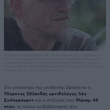
Ο 70χρονος ορνιθολόγος Λέο Σχιλπερόορντ, που επιβιβάστηκε
στο MV Hondius μαζί με τη σύζυγό του, τη 69χρονη Μίριαμ, είχε
επισκεφθεί πρόσφατα τη βόρεια Παταγονία. Ωστόσο, ο Χουάν
Πετρίνα, διευθυντής επιδημιολογίας της πολιτείας Γη του Πυρός,
δήλωσε: «Ο ιός δεν υπήρξε ποτέ εδώ»
Στο επίκεντρο της υπόθεσης βρίσκεται ο
70χρονος Ολλανδός ορνιθολόγος Λέο
Σχιλπερόορντ
Μίριαμ, 69
και η σύζυγός του,
ετών
, οι οποίοι επιβιβάστηκαν στο