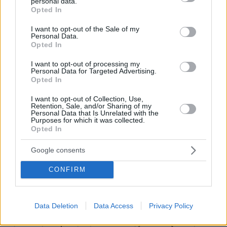
personal data.
grant or deny consent to Google and its third-party tags to
Opted In
use your data for below specified purposes in below Google
consent section.
I want to opt-out of the Sale of my
Personal Data.
Opted In
I want to opt-out of processing my
Personal Data for Targeted Advertising.
Opted In
I want to opt-out of Collection, Use,
Retention, Sale, and/or Sharing of my
Personal Data that Is Unrelated with the
Purposes for which it was collected.
Opted In
Google consents
CONFIRM
Data Deletion
Data Access
Privacy Policy
10.08.2026, 12:21
«Δεν ήταν κοντά στο παιδί και πριν έναν μήνα το