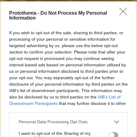
Protothema -
Do Not Process My Personal
Information
If you wish to opt-out of the sale, sharing to third parties, or
processing of your personal or sensitive information for
targeted advertising by us, please use the below opt-out
section to confirm your selection. Please note that after your
opt-out request is processed you may continue seeing
interest-based ads based on personal information utilized by
us or personal information disclosed to third parties prior to
your opt-out. You may separately opt-out of the further
disclosure of your personal information by third parties on the
IAB’s list of downstream participants. This information may
10.08.2026, 11:37
also be disclosed by us to third parties on the
IAB’s List of
Forbes: Οι καλύτεροι προορισμοί στον κόσμο για
Downstream Participants
that may further disclose it to other
να ζήσεις μετά την σύνταξη, ανάμεσά τους και
third parties.
τέσσερις πόλεις της Ελλάδας
Please note that this website/app uses one or more Google
Personal Data Processing Opt Outs
services and may gather and store information including but
not limited to your visit or usage behaviour. You may click to
I want to opt-out of the Sharing of my