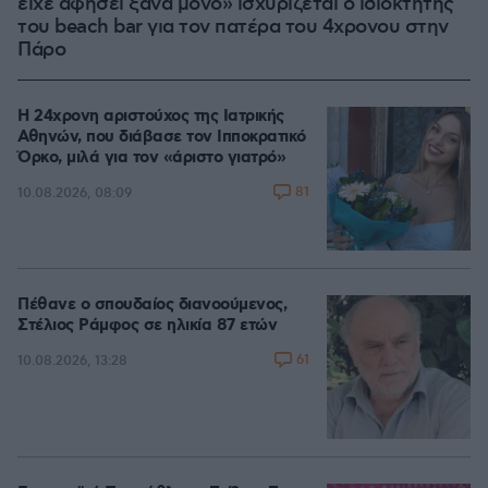
είχε αφήσει ξανά μόνο» ισχυρίζεται ο ιδιοκτήτης
του beach bar για τον πατέρα του 4χρονου στην
Πάρο
Η 24χρονη αριστούχος της Ιατρικής
Αθηνών, που διάβασε τον Ιπποκρατικό
Όρκο, μιλά για τον «άριστο γιατρό»
81
10.08.2026, 08:09
Πέθανε ο σπουδαίος διανοούμενος,
Στέλιος Ράμφος σε ηλικία 87 ετών
61
10.08.2026, 13:28