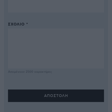
ΣΧΌΛΙΟ *
Απομένουν
2500
χαρακτήρες