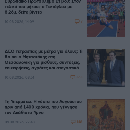
Ευρωπαϊκό Πρωτάθλημα Στίβου: Στον
τελικό του μήκους ο Τεντόγλου με
8.26μ, δείτε βίντεο
7
10.08.2026, 14:09
ΔΕΘ τετραετίας με μέτρα για όλους: Τι
θα πει ο Μητσοτάκης στη
Θεσσαλονίκη για μισθούς, συντάξεις,
επιχειρήσεις, αγρότες και στεγαστικό
363
10.08.2026, 08:51
Τη Υπερμάχω: Η νύχτα του Αυγούστου
πριν από 1.400 χρόνια, που γέννησε
τον Ακάθιστο Ύμνο
148
09.08.2026, 22:48