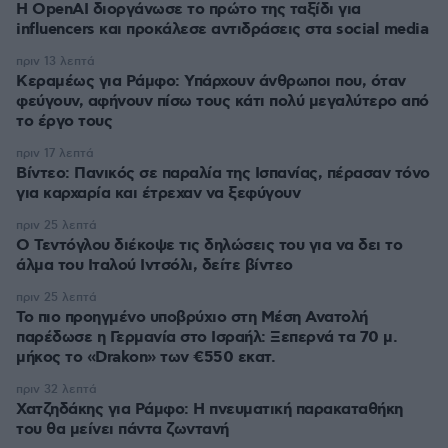
Η OpenAI διοργάνωσε το πρώτο της ταξίδι για
influencers και προκάλεσε αντιδράσεις στα social media
πριν 13 λεπτά
Κεραμέως για Ράμφο: Υπάρχουν άνθρωποι που, όταν
φεύγουν, αφήνουν πίσω τους κάτι πολύ μεγαλύτερο από
το έργο τους
πριν 17 λεπτά
Βίντεο: Πανικός σε παραλία της Ισπανίας, πέρασαν τόνο
για καρχαρία και έτρεχαν να ξεφύγουν
πριν 25 λεπτά
Ο Τεντόγλου διέκοψε τις δηλώσεις του για να δει το
άλμα του Ιταλού Ιντσόλι, δείτε βίντεο
πριν 25 λεπτά
Το πιο προηγμένο υποβρύχιο στη Μέση Ανατολή
παρέδωσε η Γερμανία στο Ισραήλ: Ξεπερνά τα 70 μ.
μήκος το «Drakon» των €550 εκατ.
πριν 32 λεπτά
Χατζηδάκης για Ράμφο: Η πνευματική παρακαταθήκη
του θα μείνει πάντα ζωντανή