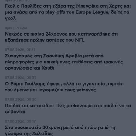
πριν 28 λεπτά
Γκολ ο Παυλίδης στη εξάρα της Μπενφίκα στη Χαρτς και
μια ανάσα από τα play-offs του Europa League, δείτε τα
γκολ
πριν μία ώρα
Νεκρός σε πισίνα 24χρονος που κατηγορήθηκε ότι
εξαπάτησε πρώην αστέρες του NFL
07.08.2026, 01:21
Συναγερμός στη Σαουδική Αραβία μετά από
πληροφορίες για επικείμενες επιθέσεις από ιρακινές
οργανώσεις και Χούθι
07.08.2026, 00:57
Ο Ρόμπι Γουίλιαμς έφυγε, αλλά το γιγαντιαίο ρομπότ
του έμεινε και «τρομάζει» τους γείτονες
07.08.2026, 00:30
Παιδιά και κατοικίδια: Πώς μαθαίνουμε στα παιδιά να τα
σέβονται
07.08.2026, 00:17
Στο νοσοκομείο 30χρονη μετά από πτώση από τη
γέφυρα της Χαλκίδας