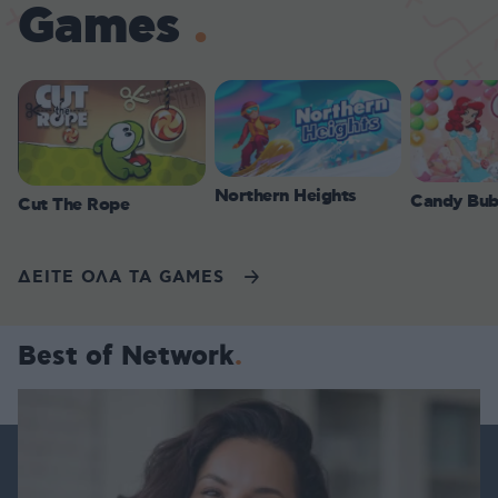
Games
Northern Heights
Candy Bub
Cut The Rope
ΔΕΙΤΕ ΟΛΑ ΤΑ GAMES
Best of Network