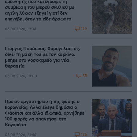
ερευνητής που κατέγραφε τη
συμβίωση του μικρού σκυλιού με
αγέλη λύκων εξηγεί γιατί δεν
επενέβη, όταν το είδε άρρωστο
170
06.08.2026, 19:34
Γιώργος Παράσχος: Χαμογελαστός,
δίνει τη μάχη του με τον καρκίνο,
μπήκε στο νοσοκομείο για νέα
θεραπεία
55
06.08.2026, 18:00
Προϊόν εργαστηρίου ή της φύσης ο
κορωνοϊός; Άλλα έλεγε δημόσια ο
Φάουτσι και άλλα ιδιωτικά, αρνήθηκε
100 φορές να απαντήσει στο
Κογκρέσο
136
06.08.2026, 21:40