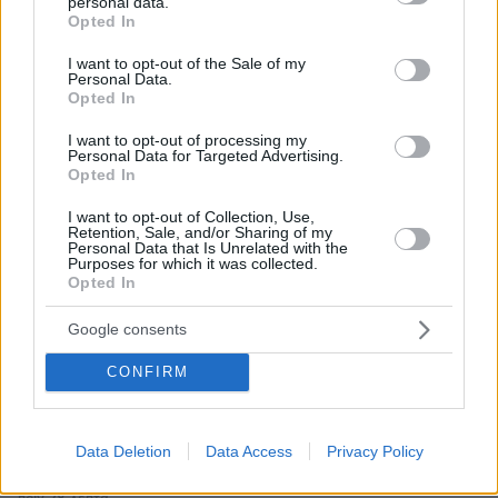
personal data.
30.07.2026, 09:33
grant or deny consent to Google and its third-party tags to
Opted In
Το DEI College παρουσιάζει τη Sophia. Την πρώτη 24/7
use your data for below specified purposes in below Google
βοηθό AI που αλλάζει τον τρόπο με τον οποίο μαθαίνουν οι
consent section.
I want to opt-out of the Sale of my
φοιτητές
Personal Data.
Opted In
03.08.2026, 10:56
I want to opt-out of processing my
Η Smart φοιτητική κατοικία στην καρδιά της Αθήνας
Personal Data for Targeted Advertising.
Opted In
29.07.2026, 09:39
I want to opt-out of Collection, Use,
Διασκεδάζουμε υπεύθυνα, επιστρέφουμε με ασφάλεια
Retention, Sale, and/or Sharing of my
Personal Data that Is Unrelated with the
Purposes for which it was collected.
Opted In
ΡΟΗ ΕΙΔΗΣΕΩΝ
Google consents
Ειδήσεις
Δημοφιλή
Σχολιασμένα
CONFIRM
πριν 3 λεπτά
Τουλάχιστον 11 τραυματίες σε επιθέσεις των Χούθι στη
Data Deletion
Data Access
Privacy Policy
νότια Σαουδική Αραβία