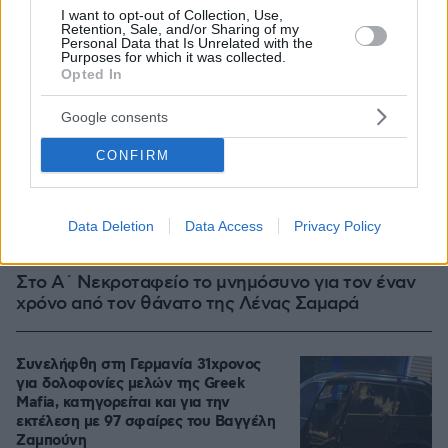
I want to opt-out of Collection, Use,
Retention, Sale, and/or Sharing of my
Personal Data that Is Unrelated with the
Purposes for which it was collected.
Opted In
Google consents
CONFIRM
Data Deletion
Data Access
Privacy Policy
07.08.2026, 10:26
Στο Α΄ Νεκροταφείο το μνημόσυνο για τον έναν
χρόνο από τον θάνατο της Λένας Σαμαρά
Συνελήφθη στη Γερμανία 31χρονος
για δολοφονίες μελών της Greek
Mafia, κατηγορείται και για την
εκτέλεση με 97 σφαίρες του Βαγγέλη
Ζαμπούνη