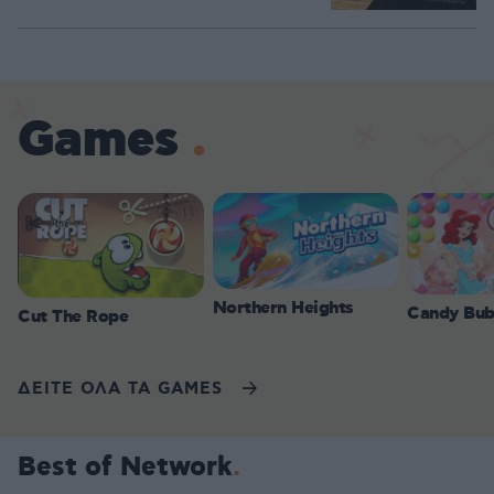
Games
Northern Heights
Candy Bub
Cut The Rope
ΔΕΙΤΕ ΟΛΑ ΤΑ GAMES
Best of Network