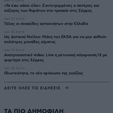
πριν 31 λεπτά
«Τα έχω χάσει όλα»: Συντετριμμένος ο πατέρας και
σύζυγος των θυμάτων στο τροχαίο στις Σέρρες
πριν 32 λεπτά
Τέλος οι πινακίδες αυτοκινήτων στην Ελλάδα
πριν 32 λεπτά
Ιός Δυτικού Νείλου: Μάχη του ΕΚΕΑ για να μην χαθούν
πολύτιμες μονάδες αίματος
πριν 34 λεπτά
Ανατριχιαστικό video: Live η μετωπική σύγκρουση ΙΧ με
φορτηγό στις Σέρρες
πριν 38 λεπτά
Ιδιωτικότητα, το νέο πρόσωπο της ευεξίας
ΔΕΙΤΕ ΟΛΕΣ ΤΙΣ ΕΙΔΗΣΕΙΣ
ΤΑ ΠΙΟ ΔΗΜΟΦΙΛΗ