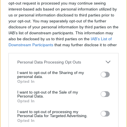
opt-out request is processed you may continue seeing
interest-based ads based on personal information utilized by
us or personal information disclosed to third parties prior to
your opt-out. You may separately opt-out of the further
disclosure of your personal information by third parties on the
IAB’s list of downstream participants. This information may
07.08.2026, 07:19
also be disclosed by us to third parties on the
IAB’s List of
«Δεν το πιστεύουμε», λένε οι Αμερικανοί που
Downstream Participants
that may further disclose it to other
υιοθέτησαν τον Αφγανό στη Λέσβο - Η αρχική
third parties.
εκδοχή για το φονικό στην Κυψέλη και η σιωπή
Please note that this website/app uses one or more Google
στην απολογία
Personal Data Processing Opt Outs
services and may gather and store information including but
not limited to your visit or usage behaviour. You may click to
I want to opt-out of the Sharing of my
personal data.
grant or deny consent to Google and its third-party tags to
Opted In
use your data for below specified purposes in below Google
consent section.
I want to opt-out of the Sale of my
Personal Data.
Opted In
I want to opt-out of processing my
Personal Data for Targeted Advertising.
Opted In