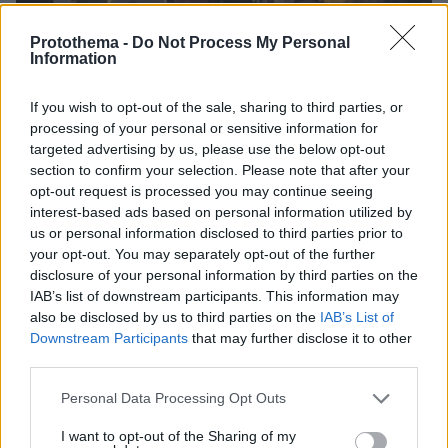
Protothema -
Do Not Process My Personal
Information
If you wish to opt-out of the sale, sharing to third parties, or
processing of your personal or sensitive information for
targeted advertising by us, please use the below opt-out
section to confirm your selection. Please note that after your
opt-out request is processed you may continue seeing
interest-based ads based on personal information utilized by
us or personal information disclosed to third parties prior to
your opt-out. You may separately opt-out of the further
disclosure of your personal information by third parties on the
IAB’s list of downstream participants. This information may
also be disclosed by us to third parties on the
IAB’s List of
16.06.2026, 17:16
Downstream Participants
that may further disclose it to other
Ο Τζάστιν Μπίμπερ γέμισε τη Χέιλι Μπίμπερ με φιλιά
μετά την κατάκτηση του πρωταθλήματος από τους Νιου
third parties.
Γιορκ Νικς
Please note that this website/app uses one or more Google
Personal Data Processing Opt Outs
Η σύζυγος του τραγουδιστή μοιράστηκε βίντεο από
services and may gather and store information including but
τη στιγμή στα social media
not limited to your visit or usage behaviour. You may click to
I want to opt-out of the Sharing of my