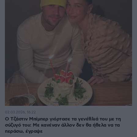
02.03.2026, 16:22
Ο Τζάστιν Μπίμπερ γιόρτασε τα γενέθλιά του με τη
σύζυγό του: Με κανέναν άλλον δεν θα ήθελα να τα
περάσω, έγραψε