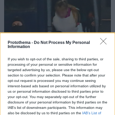
Protothema -
Do Not Process My Personal
Information
If you wish to opt-out of the sale, sharing to third parties, or
processing of your personal or sensitive information for
06.08.2026, 23:17
targeted advertising by us, please use the below opt-out
Στη ΓΑΔΑ κρατείται η 46χρονη που κατηγορείται
section to confirm your selection. Please note that after your
για την επίθεση στη Marfin, δείτε βίντεο και
opt-out request is processed you may continue seeing
φωτογραφίες
interest-based ads based on personal information utilized by
us or personal information disclosed to third parties prior to
your opt-out. You may separately opt-out of the further
disclosure of your personal information by third parties on the
IAB’s list of downstream participants. This information may
also be disclosed by us to third parties on the
IAB’s List of