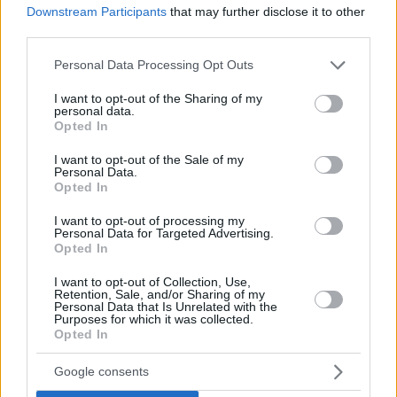
Downstream Participants
that may further disclose it to other
third parties.
Please note that this website/app uses one or more Google
Personal Data Processing Opt Outs
services and may gather and store information including but
not limited to your visit or usage behaviour. You may click to
I want to opt-out of the Sharing of my
personal data.
grant or deny consent to Google and its third-party tags to
Opted In
use your data for below specified purposes in below Google
consent section.
I want to opt-out of the Sale of my
Personal Data.
Opted In
I want to opt-out of processing my
Personal Data for Targeted Advertising.
Opted In
I want to opt-out of Collection, Use,
Retention, Sale, and/or Sharing of my
Personal Data that Is Unrelated with the
06.08.2026, 22:24
Purposes for which it was collected.
Χρίστος Κούγιας: Η προσωπική μου ζωή δεν
Opted In
μπορεί να είναι αντικείμενο φημών ή σεναρίων
που παρουσιάζονται ως πραγματικά γεγονότα
Google consents