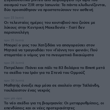
Συγκλονιστικό βίντεο από χειρουργείο την ώρα του
σεισμού των 7,1R στην Ιαπωνία: Τα πάντα κλυδωνίζονται,
δύο προσπάθησαν να προστατεύσουν τον ασθενή
πριν 23 λεπτά
Οι τελευταίες ημέρες του κουταβιού που ζούσε με
λύκους στην Κεντρική Μακεδονία - Γιατί δεν
περισυνελέγη
πριν 25 λεπτά
Μπορεί ο γιος του Χατζιδάκι να απαγορεύσει στον
Μητσιά να τραγουδάει τον «Γιάννη τον φονιά»; Πού
σταματάει ο νόμος για τα πνευματικά δικαιώματα
πριν 28 λεπτά
Πετρέλαιο: Πιάνει και πάλι τα 83 δολάρια το Brent μετά
το σχέδιο του Ιράν για τα Στενά του Ορμούζ
πριν 30 λεπτά
Μαθητής άνοιξε πυρ μέσα σε σχολείο στην Ταϊλάνδη,
τουλάχιστον ένας νεκρός
πριν μία ώρα
Το νέο σχέδιο για τη βιομηχανία: Οι μεταρρυθμίσεις, οι
επενδύσεις και οι νέες προτεραιότητες