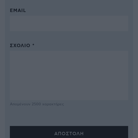
EMAIL
ΣΧΌΛΙΟ *
Απομένουν
2500
χαρακτήρες