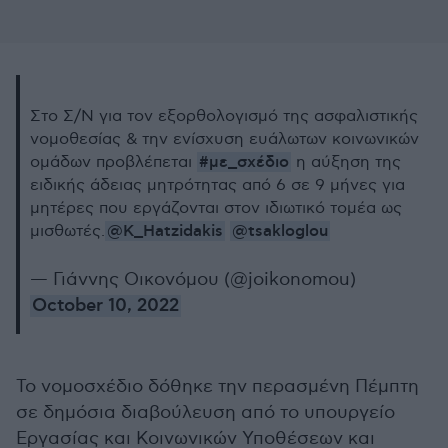
Στο Σ/Ν για τον εξορθολογισμό της ασφαλιστικής
νομοθεσίας & την ενίσχυση ευάλωτων κοινωνικών
#με_σχέδιο
ομάδων προβλέπεται
η αύξηση της
ειδικής άδειας μητρότητας από 6 σε 9 μήνες για
μητέρες που εργάζονται στον ιδιωτικό τομέα ως
@K_Hatzidakis
@tsakloglou
μισθωτές.
— Γιάννης Οικονόμου (@joikonomou)
October 10, 2022
Το νομοσχέδιο δόθηκε την περασμένη Πέμπτη
σε δημόσια διαβούλευση από το υπουργείο
Εργασίας και Κοινωνικών Υποθέσεων και