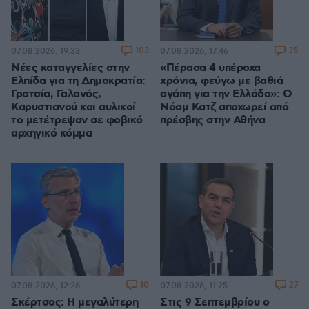
103
35
07.08.2026, 19:33
07.08.2026, 17:46
Νέες καταγγελίες στην
«Πέρασα 4 υπέροχα
Ελπίδα για τη Δημοκρατία:
χρόνια, φεύγω με βαθιά
Γρατσία, Γαλανός,
αγάπη για την Ελλάδα»: Ο
Καρυστιανού και αυλικοί
Νόαμ Κατζ αποχωρεί από
το μετέτρεψαν σε φοβικό
πρέσβης στην Αθήνα
αρχηγικό κόμμα
10
27
07.08.2026, 12:26
07.08.2026, 11:25
Σκέρτσος: Η μεγαλύτερη
Στις 9 Σεπτεμβρίου ο