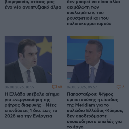
βιομηχανία, στόχος μας
δεν μπορεί να είναι άλλο
ένα νέο αναπτυξιακό άλμα
αιχμάλωτη των
κυκλωμάτων, του
ρουσφετιού και του
παλαιοκομματισμού»
68
6
06.08.2026, 10:59
06.08.2026, 09:57
Η Ελλάδα υπέβαλε αίτημα
Παπασταύρου: Ψήφος
για ενεργοποίηση της
εμπιστοσύνης η είσοδος
ρήτρας διαφυγής - Νέες
της Meridiam για το
επενδύσεις 1 δισ. έως το
καλώδιο Ελλάδας-Κύπρου,
2028 για την Ενέργεια
δεν αποδεχόμαστε
οποιεσδήποτε απειλές για
το έργο