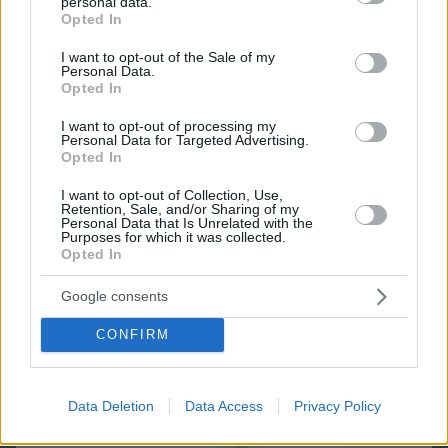
personal data.
grant or deny consent to Google and its third-party tags to
Opted In
use your data for below specified purposes in below Google
consent section.
I want to opt-out of the Sale of my
Personal Data.
Opted In
I want to opt-out of processing my
Personal Data for Targeted Advertising.
Opted In
I want to opt-out of Collection, Use,
Retention, Sale, and/or Sharing of my
Personal Data that Is Unrelated with the
Purposes for which it was collected.
Opted In
Google consents
07.08.2026, 18:31
Καρκίνος παχέος εντέρου: Το απλό τεστ που
CONFIRM
συνδέθηκε με 50% λιγότερους θανάτους – Το
παράδειγμα της Ισπανίας
Data Deletion
Data Access
Privacy Policy