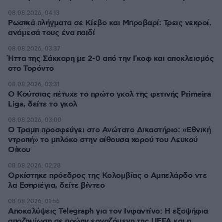
08.08.2026, 04:13
Ρωσικά πλήγματα σε Κίεβο και Μπροβαρί: Τρεις νεκροί,
ανάμεσά τους ένα παιδί
08.08.2026, 03:37
Ήττα της Σάκκαρη με 2-0 από την Γκοφ και αποκλεισμός
στο Τορόντο
08.08.2026, 03:31
Ο Κούτσιας πέτυχε το πρώτο γκολ της φετινής Primeira
Liga, δείτε το γκολ
08.08.2026, 03:00
Ο Τραμπ προσφεύγει στο Ανώτατο Δικαστήριο: «Εθνική
ντροπή» το μπλόκο στην αίθουσα χορού του Λευκού
Οίκου
08.08.2026, 02:28
Ορκίστηκε πρόεδρος της Κολομβίας ο Αμπελάρδο ντε
λα Εσπριέγια, δείτε βίντεο
08.08.2026, 01:56
Αποκαλύψεις Telegraph για τον Ινφαντίνο: Η εξαψήφια
αποζημίωση σε πρώην εργαζόμενη της UEFA και η