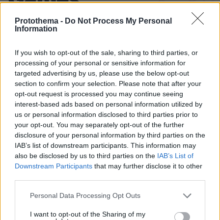
Games
Protothema -
Do Not Process My Personal
Information
If you wish to opt-out of the sale, sharing to third parties, or
processing of your personal or sensitive information for
targeted advertising by us, please use the below opt-out
Northern Heights
Candy Bub
Cut The Rope
section to confirm your selection. Please note that after your
opt-out request is processed you may continue seeing
interest-based ads based on personal information utilized by
ΔΕΙΤΕ ΟΛΑ ΤΑ GAMES
us or personal information disclosed to third parties prior to
your opt-out. You may separately opt-out of the further
disclosure of your personal information by third parties on the
Best of Network
IAB’s list of downstream participants. This information may
also be disclosed by us to third parties on the
IAB’s List of
Downstream Participants
that may further disclose it to other
third parties.
Please note that this website/app uses one or more Google
Personal Data Processing Opt Outs
services and may gather and store information including but
not limited to your visit or usage behaviour. You may click to
I want to opt-out of the Sharing of my