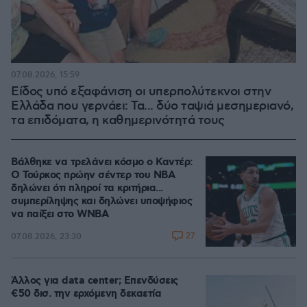
07.08.2026, 15:59
Είδος υπό εξαφάνιση οι υπερπολύτεκνοι στην
Ελλάδα που γερνάει: Τα... δύο ταψιά μεσημεριανό,
τα επιδόματα, η καθημερινότητά τους
Βάλθηκε να τρελάνει κόσμο ο Καντέρ:
Ο Τούρκος πρώην σέντερ του NBA
δηλώνει ότι πληροί τα κριτήρια...
συμπερίληψης και δηλώνει υποψήφιος
να παίξει στο WNBA
27
07.08.2026, 23:30
Άλλος για data center; Επενδύσεις
€50 δισ. την ερχόμενη δεκαετία