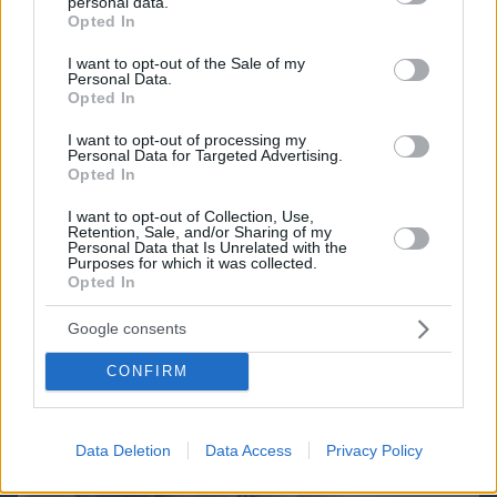
personal data.
grant or deny consent to Google and its third-party tags to
Opted In
use your data for below specified purposes in below Google
consent section.
I want to opt-out of the Sale of my
Personal Data.
Northern Heights
Candy Bub
Cut The Rope
Opted In
I want to opt-out of processing my
Personal Data for Targeted Advertising.
ΔΕΙΤΕ ΟΛΑ ΤΑ GAMES
Opted In
I want to opt-out of Collection, Use,
Retention, Sale, and/or Sharing of my
Best of Network
Personal Data that Is Unrelated with the
Purposes for which it was collected.
Opted In
Google consents
CONFIRM
Data Deletion
Data Access
Privacy Policy