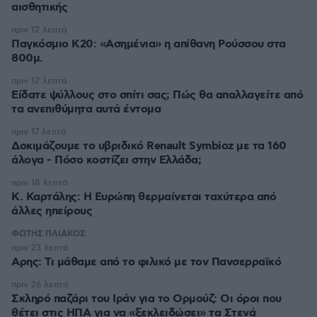
αισθητικής
πριν 12 λεπτά
Παγκόσμιο Κ20: «Ασημένια» η απίθανη Ρούσσου στα
800μ.
πριν 12 λεπτά
Είδατε ψύλλους στο σπίτι σας; Πώς θα απαλλαγείτε από
τα ανεπιθύμητα αυτά έντομα
πριν 17 λεπτά
Δοκιμάζουμε το υβριδικό Renault Symbioz με τα 160
άλογα - Πόσο κοστίζει στην Ελλάδα;
πριν 18 λεπτά
Κ. Καρτάλης: Η Ευρώπη θερμαίνεται ταχύτερα από
άλλες ηπείρους
ΦΩΤΗΣ ΠΛΙΑΚΟΣ
πριν 23 λεπτά
Αρης: Τι μάθαμε από το φιλικό με τον Πανσερραϊκό
πριν 26 λεπτά
Σκληρό παζάρι του Ιράν για το Ορμούζ: Οι όροι που
θέτει στις ΗΠΑ για να «ξεκλειδώσει» τα Στενά