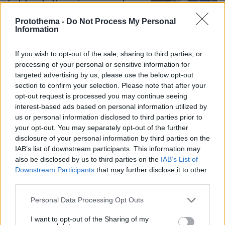
τραυματίες, βίντεο
Protothema -
Do Not Process My Personal
184
08.08.2026, 23:07
Information
Loaded
:
100.00%
If you wish to opt-out of the sale, sharing to third parties, or
processing of your personal or sensitive information for
Οι «Πράσινες Μπότες»: 30 χρόνια
μετά, το Έβερεστ μπορεί να δώσει
targeted advertising by us, please use the below opt-out
πίσω έναν από τους νεκρούς του
section to confirm your selection. Please note that after your
opt-out request is processed you may continue seeing
21
08.08.2026, 21:49
interest-based ads based on personal information utilized by
us or personal information disclosed to third parties prior to
your opt-out. You may separately opt-out of the further
disclosure of your personal information by third parties on the
IAB’s list of downstream participants. This information may
also be disclosed by us to third parties on the
IAB’s List of
Downstream Participants
that may further disclose it to other
Games
third parties.
Please note that this website/app uses one or more Google
Personal Data Processing Opt Outs
services and may gather and store information including but
not limited to your visit or usage behaviour. You may click to
I want to opt-out of the Sharing of my