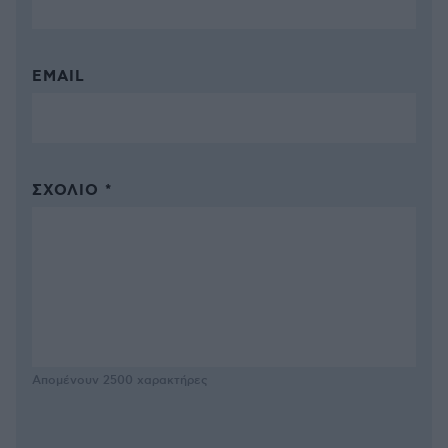
EMAIL
ΣΧΌΛΙΟ *
Απομένουν
2500
χαρακτήρες