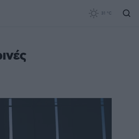
31
°C
ωινές