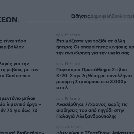
Ειδήσεις
Δημοφιλή
Σχολιασμ
ΣΕΩΝ
πριν 12 λεπτά
ς είναι τόσο
Ετοιμάζεστε για ταξίδι σε άλλη
 περιβάλλον
ήπειρο; Οι απαραίτητες κινήσεις πρ
την αναχώρηση για την υγεία σας
λαγές για την
πριν 14 λεπτά
τη ρεβάνς με τον
Παγκόσμιο Πρωτάθλημα Στίβου
το Conference
Κ-20: Στην 7η θέση με πανελλήνιο
ρεκόρ η Στρούμπου στα 3.000μ.
στιπλ
ιμεντένιο μπλοκ
πριν 18 λεπτά
έο λιμενικό έργο –
Ανασύρθηκε 77χρονος χωρίς τις
ν 75 για έως 72
αισθήσεις του από πηγάδι στην
Παλαγιά Αλεξανδρούπολης
πριν 28 λεπτά
«χρυσά διαβατήρια»
«Δεν είναι η Τζορτζίνα»: Απίστευτ