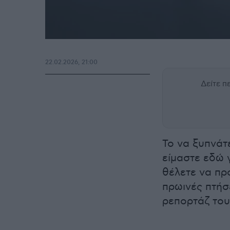
22.02.2026, 21:00
Δείτε 
Το να ξυπνάτ
είμαστε εδώ γ
θέλετε να προ
πρωινές πτήσ
ρεπορτάζ του 