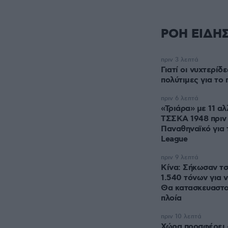
ΡΟΗ ΕΙΔΗ
πριν 3 λεπτά
Γιατί οι νυχτερίδε
πολύτιμες για το
πριν 6 λεπτά
«Τριάρα» με 11 αλ
ΤΣΣΚΑ 1948 πριν 
Παναθηναϊκό για 
League
πριν 9 λεπτά
Κίνα: Σήκωσαν τσ
1.540 τόνων για ν
Θα κατασκευαστού
πλοία
πριν 10 λεπτά
Χώρα προσφέρει 