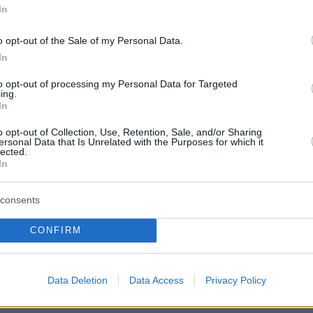
In
protothema.gr στο Google News
ο
και μάθετε πρώτοι όλες
o opt-out of the Sale of my Personal Data.
In
Ειδήσεις
ελευταίες
από την Ελλάδα και τον Κόσμο, τη στιγ
Protothema.gr
 στο
to opt-out of processing my Personal Data for Targeted
ing.
In
Α
ΠΡΟΣΘΗΚΗ ΣΧΟΛΙΟΥ
o opt-out of Collection, Use, Retention, Sale, and/or Sharing
ersonal Data that Is Unrelated with the Purposes for which it
lected.
In
ΘΗΚΗ ΣΧΟΛΙΟΥ
consents
CONFIRM
*
EMAIL
Data Deletion
Data Access
Privacy Policy