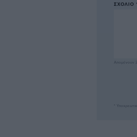
ΣΧΌΛΙΟ 
Απομένουν
* Υποχρεωτι