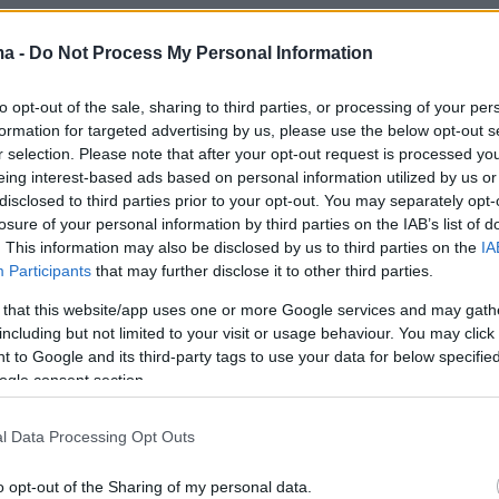
ma -
Do Not Process My Personal Information
οφείλεται στη λιγότερη κίνηση και στην πιο
α κυκλοφορία εκείνες τις ώρες.
to opt-out of the sale, sharing to third parties, or processing of your per
formation for targeted advertising by us, please use the below opt-out s
r selection. Please note that after your opt-out request is processed y
eing interest-based ads based on personal information utilized by us or
σε άρθρο του το Forbes, ο εναέριος χώρος είν
disclosed to third parties prior to your opt-out. You may separately opt-
νό να είναι γεμάτος το πρωί, μιας και όλες οι
losure of your personal information by third parties on the IAB’s list of
προηγούμενων ημερών έχουν προσγειωθεί πρ
. This information may also be disclosed by us to third parties on the
IA
Participants
that may further disclose it to other third parties.
ίδια ώρα. καθώς τα αεροπλάνα συσσωρεύοντα
υν την απογείωση, οι ελεγκτές εναέριας
 that this website/app uses one or more Google services and may gath
including but not limited to your visit or usage behaviour. You may click 
αρχίζουν να καθυστερούν τις αναχωρήσεις κα
 to Google and its third-party tags to use your data for below specifi
εις.
ogle consent section.
ισσότερα στο marieclaire.gr
l Data Processing Opt Outs
o opt-out of the Sharing of my personal data.