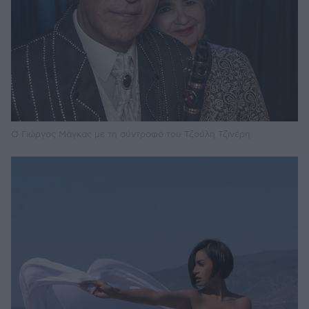
Ο Γιώργος Μάγκας με τη σύντροφό του Τζούλη Τζινέρη