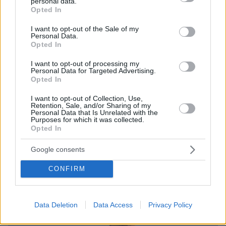
personal data.
grant or deny consent to Google and its third-party tags to
Opted In
use your data for below specified purposes in below Google
consent section.
I want to opt-out of the Sale of my
Personal Data.
Opted In
I want to opt-out of processing my
Personal Data for Targeted Advertising.
Opted In
I want to opt-out of Collection, Use,
Retention, Sale, and/or Sharing of my
Personal Data that Is Unrelated with the
Purposes for which it was collected.
Opted In
Google consents
CONFIRM
Data Deletion
Data Access
Privacy Policy