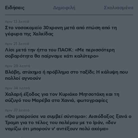
Ειδήσεις
Δημοφιλή
Σχολιασμένα
πριν 13 λεπτά
Στο νοσοκομείο 30χρονη μετά από πτώση από τη
γέφυρα της Χαλκίδας
πριν 21 λεπτά
Λίσι μετά την ήττα του ΠΑΟΚ: «Με περισσότερη
σοβαρότητα θα παίρναμε κάτι καλύτερο»
πριν 28 λεπτά
Βλάβη, ατύχημα ή πρόβλημα στο ταξίδι; Η κάλυψη που
πολλοί αγνοούν
πριν 34 λεπτά
Χαλαρή έξοδος για τον Κυριάκο Μητσοτάκη και τη
σύζυγό του Μαρέβα στα Χανιά, φωτογραφίες
πριν 37 λεπτά
«Θα μπορούσε να συμβεί σύντομα»: Αισιόδοξος ξανά ο
Τραμπ για το τέλος του πολέμου με το Ιράν, «δεν
νομίζω ότι μπορούν ν' αντέξουν πολύ ακόμα»