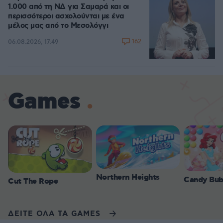
1.000 από τη ΝΔ για Σαμαρά και οι
περισσότεροι ασχολούνται με ένα
μέλος μας από το Μεσολόγγι
162
06.08.2026, 17:49
Games
Northern Heights
Candy Bub
Cut The Rope
ΔΕΙΤΕ ΟΛΑ ΤΑ GAMES