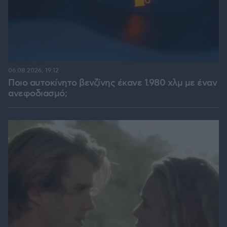
06.08.2026, 19:12
Ποιο αυτοκίνητο βενζίνης έκανε 1.980 χλμ με έναν
ανεφοδιασμό;