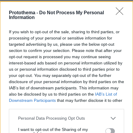
ΔΕΙΤΕ ΟΛΕΣ ΤΙΣ ΕΙΔΗΣΕΙΣ
Protothema -
Do Not Process My Personal
Information
ΤΑ ΠΙΟ ΔΗΜΟΦΙΛΗ
If you wish to opt-out of the sale, sharing to third parties, or
processing of your personal or sensitive information for
targeted advertising by us, please use the below opt-out
section to confirm your selection. Please note that after your
opt-out request is processed you may continue seeing
interest-based ads based on personal information utilized by
us or personal information disclosed to third parties prior to
your opt-out. You may separately opt-out of the further
disclosure of your personal information by third parties on the
IAB’s list of downstream participants. This information may
also be disclosed by us to third parties on the
IAB’s List of
Downstream Participants
that may further disclose it to other
third parties.
Please note that this website/app uses one or more Google
Personal Data Processing Opt Outs
services and may gather and store information including but
not limited to your visit or usage behaviour. You may click to
I want to opt-out of the Sharing of my