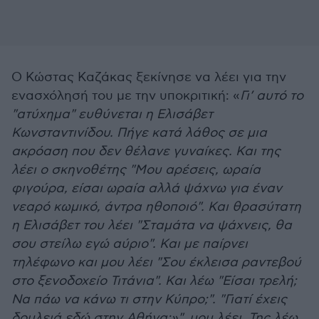
Ο Κώστας Καζάκας ξεκίνησε να λέει για την
ενασχόλησή του με την υποκριτική: «
Γι’ αυτό το
"ατύχημα" ευθύνεται η Ελισάβετ
Κωνσταντινίδου. Πήγε κατά λάθος σε μια
ακρόαση που δεν θέλανε γυναίκες. Και της
λέει ο σκηνοθέτης "Μου αρέσεις, ωραία
φιγούρα, είσαι ωραία αλλά ψάχνω για έναν
νεαρό κωμικό, άντρα ηθοποιό". Και θρασύτατη
η Ελισάβετ του λέει "Σταμάτα να ψάχνεις, θα
σου στείλω εγώ αύριο". Και με παίρνει
τηλέφωνο και μου λέει "Σου έκλεισα ραντεβού
στο ξενοδοχείο Τιτάνια". Και λέω "Είσαι τρελή;
Να πάω να κάνω τι στην Κύπρο;". "Γιατί έχεις
δουλειά εδώ στην Αθήνα;»", μου λέει. Της λέω