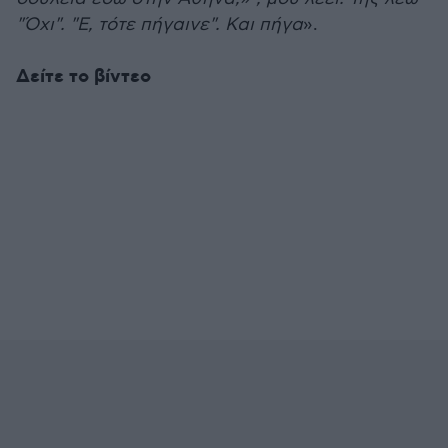
"Όχι". "Ε, τότε πήγαινε". Και πήγα
».
Δείτε το βίντεο