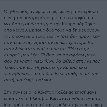
Ο ηθοποιός ανέφερε πως εκείνη την περίοδο
δεν ήταν παντρεμένος με τη σύντροφό του,
ωστόσο η απόφαση για την Κύπρο πάρθηκε
από κοινού, με τους δυο τους να δημιουργούν
την οικογένειά τους εκεί: «
Τότε δεν ήμουν καν
παντρεμένος. Ήμασταν απλώς ζευγάρι. Και
όταν λέω στη γυναίκα μου ότι "Πάω στην
Κύπρο", μου λέει "Τι θες, να σε αφήσω μόνο
σου σε νησί;". Λέω "Όχι, θα 'ρθεις στην Κύπρο".
Τέλος πάντων. Πήγαμε στην Κύπρο, εκεί
γεννηθήκανε τα παιδιά. Εκεί στήθηκε απ’ την
αρχή μια ζωή
», δήλωσε.
Στη συνέχεια, ο Κώστας Καζάκας επισήμανε
επίσης ότι η Ελισάβετ Κωνσταντινίδου είναι το
ίδιο πρόσωπο που έπαιξε ρόλο στην επιστροφή