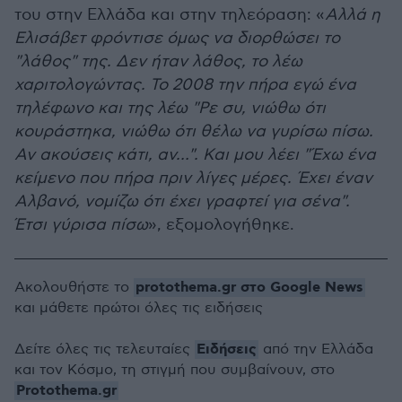
του στην Ελλάδα και στην τηλεόραση: «
Αλλά η
Ελισάβετ φρόντισε όμως να διορθώσει το
"λάθος" της. Δεν ήταν λάθος, το λέω
χαριτολογώντας. Το 2008 την πήρα εγώ ένα
τηλέφωνο και της λέω "Ρε συ, νιώθω ότι
κουράστηκα, νιώθω ότι θέλω να γυρίσω πίσω.
Αν ακούσεις κάτι, αν…". Και μου λέει "Έχω ένα
κείμενο που πήρα πριν λίγες μέρες. Έχει έναν
Αλβανό, νομίζω ότι έχει γραφτεί για σένα".
Έτσι γύρισα πίσω
», εξομολογήθηκε.
protothema.gr στο Google News
Ακολουθήστε το
και μάθετε πρώτοι όλες τις ειδήσεις
Ειδήσεις
Δείτε όλες τις τελευταίες
από την Ελλάδα
και τον Κόσμο, τη στιγμή που συμβαίνουν, στο
Protothema.gr