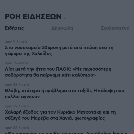
ΡΟΗ ΕΙΔΗΣΕΩΝ
Ειδήσεις
Δημοφιλή
Σχολιασμένα
πριν 9 λεπτά
Στο νοσοκομείο 30χρονη μετά από πτώση από τη
γέφυρα της Χαλκίδας
πριν 16 λεπτά
Λίσι μετά την ήττα του ΠΑΟΚ: «Με περισσότερη
σοβαρότητα θα παίρναμε κάτι καλύτερο»
πριν 23 λεπτά
Βλάβη, ατύχημα ή πρόβλημα στο ταξίδι; Η κάλυψη που
πολλοί αγνοούν
πριν 29 λεπτά
Χαλαρή έξοδος για τον Κυριάκο Μητσοτάκη και τη
σύζυγό του Μαρέβα στα Χανιά, φωτογραφίες
πριν 32 λεπτά
«Θα μπορούσε να συμβεί σύντομα»: Αισιόδοξος ξανά ο