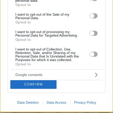
personal data.
grant or deny consent to Google and its third-party tags to
Opted In
use your data for below specified purposes in below Google
consent section.
I want to opt-out of the Sale of my
Personal Data.
Opted In
06.08.2026, 21:23
I want to opt-out of processing my
Πώς έγινε η τραγωδία με την νεκρή μητέρα στα
Personal Data for Targeted Advertising.
Opted In
Μάλια: Βούτηξε για να βοηθήσει τη φίλη της και
πνίγηκε, τα παιδιά φώναζαν για βοήθεια
I want to opt-out of Collection, Use,
Retention, Sale, and/or Sharing of my
Personal Data that Is Unrelated with the
Purposes for which it was collected.
Opted In
Google consents
CONFIRM
Data Deletion
Data Access
Privacy Policy