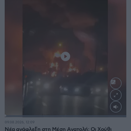
Loaded
:
100.00%
09.08.2026, 12:09
Νέα ανάφλεξη στη Μέση Ανατολή: Οι Χούθι