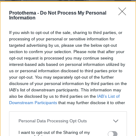
Protothema -
Do Not Process My Personal
Information
If you wish to opt-out of the sale, sharing to third parties, or
processing of your personal or sensitive information for
targeted advertising by us, please use the below opt-out
section to confirm your selection. Please note that after your
opt-out request is processed you may continue seeing
09.08.2026, 10:51
interest-based ads based on personal information utilized by
Ασθενής ξυλοκόπησε νοσηλεύτρια στα Επείγοντα
us or personal information disclosed to third parties prior to
του Ερυθρού Σταυρού, την άρπαξε από τα μαλλιά
your opt-out. You may separately opt-out of the further
και τη χτύπησε σε πόρτες - Τι καταγγέλλει η
disclosure of your personal information by third parties on the
ΠΟΕΔΗΝ
IAB’s list of downstream participants. This information may
also be disclosed by us to third parties on the
IAB’s List of
Downstream Participants
that may further disclose it to other
third parties.
Please note that this website/app uses one or more Google
Personal Data Processing Opt Outs
services and may gather and store information including but
not limited to your visit or usage behaviour. You may click to
I want to opt-out of the Sharing of my