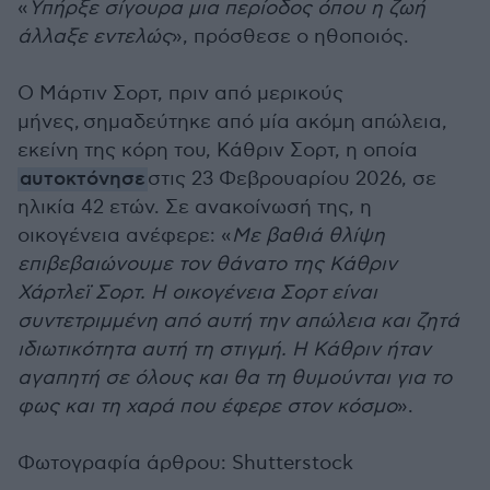
«
Υπήρξε σίγουρα μια περίοδος όπου η ζωή
άλλαξε εντελώς
», πρόσθεσε ο ηθοποιός.
Ο Μάρτιν Σορτ, πριν από μερικούς
μήνες, σημαδεύτηκε από μία ακόμη απώλεια,
εκείνη της κόρη του, Κάθριν Σορτ, η οποία
αυτοκτόνησε
στις 23 Φεβρουαρίου 2026, σε
ηλικία 42 ετών. Σε ανακοίνωσή της, η
οικογένεια ανέφερε: «
Με βαθιά θλίψη
επιβεβαιώνουμε τον θάνατο της Κάθριν
Χάρτλεϊ Σορτ. Η οικογένεια Σορτ είναι
συντετριμμένη από αυτή την απώλεια και ζητά
ιδιωτικότητα αυτή τη στιγμή. Η Κάθριν ήταν
αγαπητή σε όλους και θα τη θυμούνται για το
φως και τη χαρά που έφερε στον κόσμο
».
Φωτογραφία άρθρου: Shutterstock