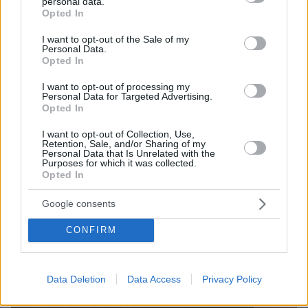
personal data.
grant or deny consent to Google and its third-party tags to
Opted In
use your data for below specified purposes in below Google
consent section.
I want to opt-out of the Sale of my
Personal Data.
Opted In
I want to opt-out of processing my
Personal Data for Targeted Advertising.
Opted In
I want to opt-out of Collection, Use,
Retention, Sale, and/or Sharing of my
Personal Data that Is Unrelated with the
Purposes for which it was collected.
Opted In
Google consents
Loaded
:
100.00%
CONFIRM
09.08.2026, 11:17
Ελικόπτερο «πάρκαρε» στο Σαρακήνικο για να
κάνουν μπάνιο οι επιβάτες του, δείτε βίντεο
Data Deletion
Data Access
Privacy Policy