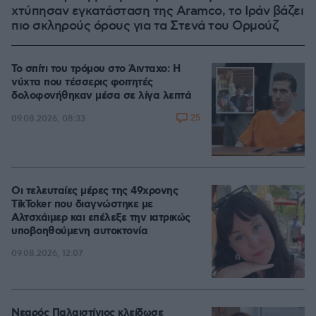
χτύπησαν εγκατάσταση της Aramco, το Ιράν βάζει
πιο σκληρούς όρους για τα Στενά του Ορμούζ
Το σπίτι του τρόμου στο Άινταχο: Η
νύχτα που τέσσερις φοιτητές
δολοφονήθηκαν μέσα σε λίγα λεπτά
25
09.08.2026, 08:33
Οι τελευταίες μέρες της 49χρονης
TikToker που διαγνώστηκε με
Αλτσχάιμερ και επέλεξε την ιατρικώς
υποβοηθούμενη αυτοκτονία
09.08.2026, 12:07
Νεαρός Παλαιστίνιος κλείδωσε