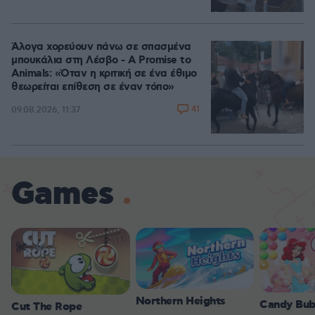
Άλογα χορεύουν πάνω σε σπασμένα
μπουκάλια στη Λέσβο - A Promise to
Animals: «Όταν η κριτική σε ένα έθιμο
θεωρείται επίθεση σε έναν τόπο»
41
09.08.2026, 11:37
Games
Northern Heights
Candy Bub
Cut The Rope