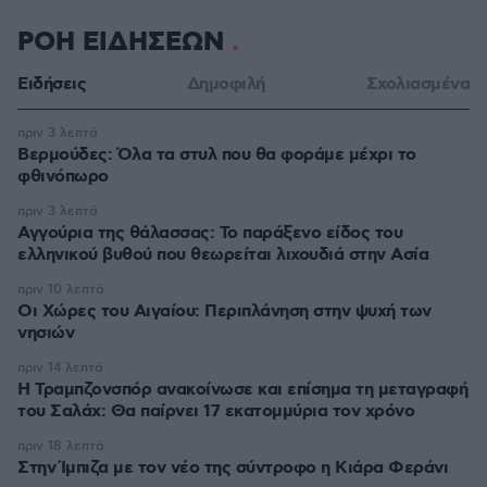
ΡΟΗ ΕΙΔΗΣΕΩΝ
Ειδήσεις
Δημοφιλή
Σχολιασμένα
πριν 3 λεπτά
Βερμούδες: Όλα τα στυλ που θα φοράμε μέχρι το
φθινόπωρο
πριν 3 λεπτά
Αγγούρια της θάλασσας: Το παράξενο είδος του
ελληνικού βυθού που θεωρείται λιχουδιά στην Ασία
πριν 10 λεπτά
Οι Xώρες του Αιγαίου: Περιπλάνηση στην ψυχή των
νησιών
πριν 14 λεπτά
Η Τραμπζονσπόρ ανακοίνωσε και επίσημα τη μεταγραφή
του Σαλάχ: Θα παίρνει 17 εκατομμύρια τον χρόνο
πριν 18 λεπτά
Στην Ίμπιζα με τον νέο της σύντροφο η Κιάρα Φεράνι