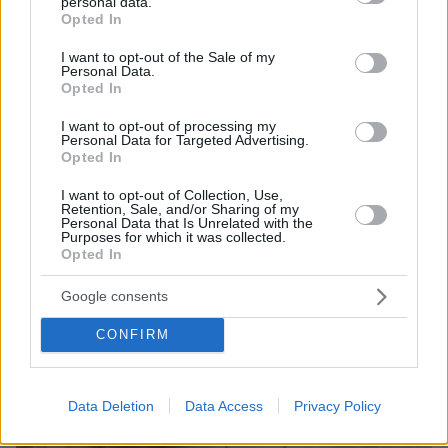
personal data.
grant or deny consent to Google and its third-party tags to
Opted In
use your data for below specified purposes in below Google
ΔΕΙΤΕ ΟΛΕΣ ΤΙΣ ΕΙΔΗΣΕΙΣ
consent section.
I want to opt-out of the Sale of my
Personal Data.
Opted In
ΤΑ ΠΙΟ ΔΗΜΟΦΙΛΗ
I want to opt-out of processing my
Personal Data for Targeted Advertising.
Opted In
I want to opt-out of Collection, Use,
Retention, Sale, and/or Sharing of my
Personal Data that Is Unrelated with the
Purposes for which it was collected.
Opted In
Google consents
CONFIRM
Data Deletion
Data Access
Privacy Policy