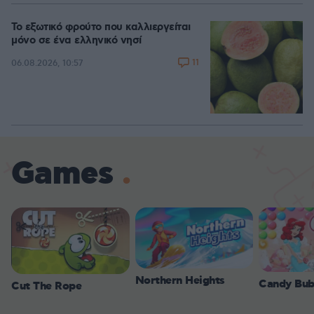
Το εξωτικό φρούτο που καλλιεργείται
μόνο σε ένα ελληνικό νησί
11
06.08.2026, 10:57
Games
Northern Heights
Candy Bub
Cut The Rope