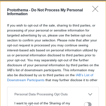
πριν 21 λεπτά
Το «πριν και το μετά» της πρόσκρουσης του πυραύλου
Protothema -
Do Not Process My Personal
της SpaceX στη Σελήνη: Τι δείχνουν φωτογραφίες
Information
κορεατικής συσκευής
If you wish to opt-out of the sale, sharing to third parties, or
πριν 21 λεπτά
Μάχη με τις φλόγες εν μέσω καύσωνα στα Βαλκάνια:
processing of your personal or sensitive information for
Πυρκαγιές σε Σερβία και Αλβανία με θερμοκρασίες έως
targeted advertising by us, please use the below opt-out
40 βαθμούς
section to confirm your selection. Please note that after your
opt-out request is processed you may continue seeing
πριν 23 λεπτά
interest-based ads based on personal information utilized by
Πέθανε το άσπρο κουτάβι που συμβίωνε με αγέλη
us or personal information disclosed to third parties prior to
λύκων στην Κεντρική Μακεδονία: Καλό ταξίδι μικρέ,
your opt-out. You may separately opt-out of the further
δείτε βίντεο
disclosure of your personal information by third parties on the
πριν 30 λεπτά
IAB’s list of downstream participants. This information may
Συνελήφθη αστυνομικός για επικίνδυνη οδήγηση και
also be disclosed by us to third parties on the
IAB’s List of
απείθεια
Downstream Participants
that may further disclose it to other
third parties.
πριν 31 λεπτά
Δημήτρης Ξανθάκης: Η γνήσια λαϊκή φωνή, οι
Please note that this website/app uses one or more Google
Personal Data Processing Opt Outs
συνεργασίες, τα κορυφαία του τραγούδια, γιατί δεν
services and may gather and store information including but
έκανε καριέρα σε μεγάλες πίστες
not limited to your visit or usage behaviour. You may click to
I want to opt-out of the Sharing of my