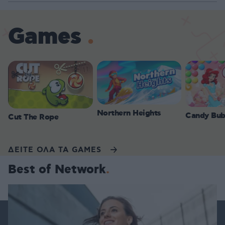
Games
Northern Heights
Candy Bub
Cut The Rope
ΔΕΙΤΕ ΟΛΑ ΤΑ GAMES
Best of Network