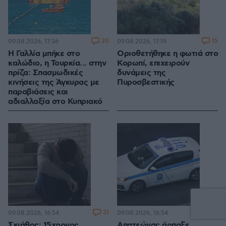
20
15
09.08.2026, 17:36
09.08.2026, 17:19
Η Γαλλία μπήκε στο
Οριοθετήθηκε η φωτιά στο
καλώδιο, η Τουρκία... στην
Κορωπί, επιχειρούν
πρίζα: Σπασμωδικές
δυνάμεις της
κινήσεις της Άγκυρας με
Πυροσβεστικής
παραβιάσεις και
αδιαλλαξία στο Κυπριακό
31
6
09.08.2026, 16:54
09.08.2026, 16:54
Σκιάθος: 15χρονος
Απατεώνας άρπαξε