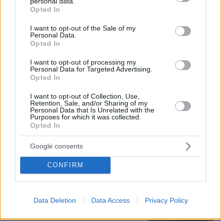
personal data.
grant or deny consent to Google and its third-party tags to
Opted In
use your data for below specified purposes in below Google
consent section.
I want to opt-out of the Sale of my
Personal Data.
Opted In
I want to opt-out of processing my
Personal Data for Targeted Advertising.
Opted In
I want to opt-out of Collection, Use,
Retention, Sale, and/or Sharing of my
09.08.2026, 14:39
Personal Data that Is Unrelated with the
Purposes for which it was collected.
Σκέρτσος: «Στατιστική παγίδα» το ότι 7 στους 10
Opted In
έχουν καταθέσεις κάτω από 1.000 ευρώ, τι
δείχνουν τα στοιχεία
Google consents
CONFIRM
Σκιάθος: 15χρονος κατήγγειλε 17χρονο
για κατ' εξακολούθηση βιασμό και
εκβιασμό με βίντεο, τι περιέγραψε στις
Αρχές
Data Deletion
Data Access
Privacy Policy
27
09.08.2026, 16:54