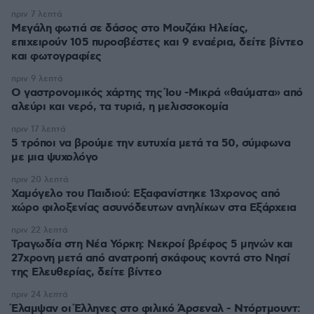
πριν 7 λεπτά
Μεγάλη φωτιά σε δάσος στο Μουζάκι Ηλείας,
επιχειρούν 105 πυροσβέστες και 9 εναέρια, δείτε βίντεο
και φωτογραφίες
πριν 9 λεπτά
Ο γαστρονομικός χάρτης της Ίου -Μικρά «θαύματα» από
αλεύρι και νερό, τα τυριά, η μελισσοκομία
πριν 17 λεπτά
5 τρόποι να βρούμε την ευτυχία μετά τα 50, σύμφωνα
με μια ψυχολόγο
πριν 20 λεπτά
Χαμόγελο του Παιδιού: Εξαφανίστηκε 13χρονος από
χώρο φιλοξενίας ασυνόδευτων ανηλίκων στα Εξάρχεια
πριν 22 λεπτά
Τραγωδία στη Νέα Υόρκη: Νεκροί βρέφος 5 μηνών και
27χρονη μετά από ανατροπή σκάφους κοντά στο Νησί
της Ελευθερίας, δείτε βίντεο
πριν 24 λεπτά
Έλαμψαν οι Έλληνες στο φιλικό Άρσεναλ - Ντόρτμουντ: