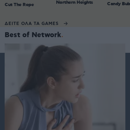
Northern Heights
Candy Bub
Cut The Rope
ΔΕΙΤΕ ΟΛΑ ΤΑ GAMES
Best of Network