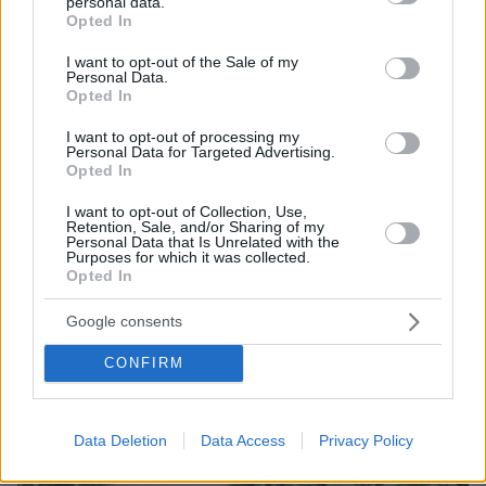
personal data.
grant or deny consent to Google and its third-party tags to
Opted In
use your data for below specified purposes in below Google
consent section.
I want to opt-out of the Sale of my
Personal Data.
Opted In
I want to opt-out of processing my
Personal Data for Targeted Advertising.
Opted In
I want to opt-out of Collection, Use,
Retention, Sale, and/or Sharing of my
Personal Data that Is Unrelated with the
Purposes for which it was collected.
08.08.2026, 14:25
Opted In
Συνέντευξη ποταμός του Χάντερ Μπάιντεν: Ο
πατέρας μου έχει μεταστάσεις στα οστά - Έπινα 4
Google consents
λίτρα βότκα τη μέρα, κάπνιζα κρακ κάθε 15 λεπτά
CONFIRM
Data Deletion
Data Access
Privacy Policy