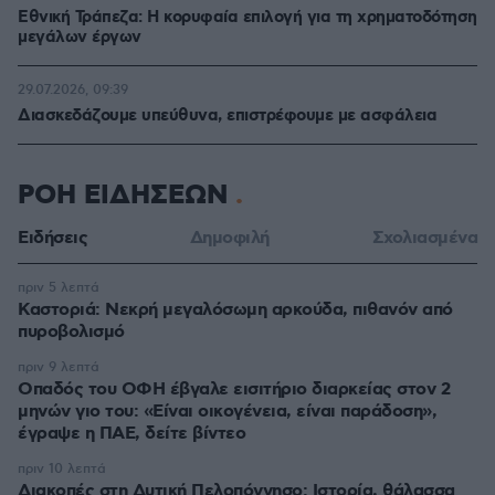
Εθνική Τράπεζα: Η κορυφαία επιλογή για τη χρηματοδότηση
μεγάλων έργων
29.07.2026, 09:39
Διασκεδάζουμε υπεύθυνα, επιστρέφουμε με ασφάλεια
ΡΟΗ ΕΙΔΗΣΕΩΝ
Ειδήσεις
Δημοφιλή
Σχολιασμένα
πριν 5 λεπτά
Καστοριά: Νεκρή μεγαλόσωμη αρκούδα, πιθανόν από
πυροβολισμό
πριν 9 λεπτά
Οπαδός του ΟΦΗ έβγαλε εισιτήριο διαρκείας στον 2
μηνών γιο του: «Είναι οικογένεια, είναι παράδοση»,
έγραψε η ΠΑΕ, δείτε βίντεο
πριν 10 λεπτά
Διακοπές στη Δυτική Πελοπόννησο: Ιστορία, θάλασσα