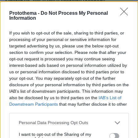
Συμπαίκτης του Τζόλη ο Μπρούνο Γκιμαράες:
Ανακοινώθηκε από την Άρσεναλ ο Βραζιλιάνος
Protothema -
Do Not Process My Personal
πριν 40 λεπτά
Information
Οι ωραιότερες παραλίες της Πάρου
If you wish to opt-out of the sale, sharing to third parties, or
processing of your personal or sensitive information for
ΔΕΙΤΕ ΟΛΕΣ ΤΙΣ ΕΙΔΗΣΕΙΣ
targeted advertising by us, please use the below opt-out
section to confirm your selection. Please note that after your
opt-out request is processed you may continue seeing
interest-based ads based on personal information utilized by
ΤΑ ΠΙΟ ΔΗΜΟΦΙΛΗ
us or personal information disclosed to third parties prior to
your opt-out. You may separately opt-out of the further
disclosure of your personal information by third parties on the
IAB’s list of downstream participants. This information may
also be disclosed by us to third parties on the
IAB’s List of
Downstream Participants
that may further disclose it to other
third parties.
Please note that this website/app uses one or more Google
Personal Data Processing Opt Outs
services and may gather and store information including but
not limited to your visit or usage behaviour. You may click to
I want to opt-out of the Sharing of my