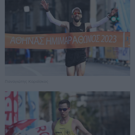
Παναγιώτης Καραΐσκος