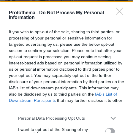
Protothema -
Do Not Process My Personal
Information
Στον αγώνα έλαβε μέρος και η σύζυγος του
If you wish to opt-out of the sale, sharing to third parties, or
πρωθυπουργού, Μαρέβα Μητσοτάκη-
processing of your personal or sensitive information for
targeted advertising by us, please use the below opt-out
Γκραμπόφσκι, με την ομάδα «Τρέξε Μαζί Μου».
section to confirm your selection. Please note that after your
opt-out request is processed you may continue seeing
interest-based ads based on personal information utilized by
us or personal information disclosed to third parties prior to
your opt-out. You may separately opt-out of the further
disclosure of your personal information by third parties on the
IAB’s list of downstream participants. This information may
also be disclosed by us to third parties on the
IAB’s List of
Downstream Participants
that may further disclose it to other
third parties.
Please note that this website/app uses one or more Google
Personal Data Processing Opt Outs
services and may gather and store information including but
not limited to your visit or usage behaviour. You may click to
I want to opt-out of the Sharing of my