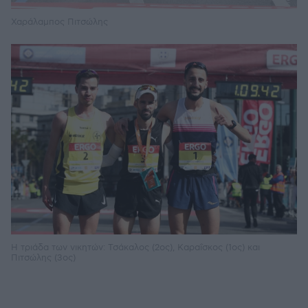
Χαράλαμπος Πιτσώλης
Η τριάδα των νικητών: Τσάκαλος (2ος), Καραΐσκος (1ος) και
Πιτσώλης (3ος)