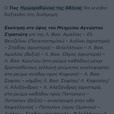
11ος
Ο
Ημιμαραθώνιος της Αθήνας
θα κινηθεί
διεξαχθεί στη διαδρομή:
Εκκίνηση στο ύψος του Μνημείου Αγνώστου
Στρατιώτη
επί της Λ. Βασ. Αμαλίας – Ελ.
Βενιζέλου (Πανεπιστημίου) – Aιόλου (αριστερά)
– Σταδίου (αριστερά) – Φιλελλήνων – Λ. Βασ.
Αμαλίας (δεξιά) – Λ. Βασ. Όλγας (αριστερά) –
Λ. Βασ. Κων/νου (στο ρεύμα καθόδου) μέχρι
Ερατοσθένους (αλλαγή ρεύματος κυκλοφορίας
στο ρεύμα ανόδου προς Κηφισιά) – Λ. Βασ.
Σοφίας – κόμβος Λ. Βασ. Σοφίας/ Λ. Κηφισίας/
Λ. Αλεξάνδρας – Λ. Αλεξάνδρας (αριστερά,
στο ρεύμα καθόδου προς Πατησίων) –
Πατησίων (δεξιά) – αναστροφή στην οδό
Κεφαλληνίας – Πατησίων (προς Ομόνοια) –
Αιόλου – Σταδίου (αριστερά) – Φιλελλήνων –Λ.