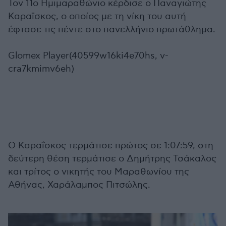
Τον 11ο Ημιμαραθώνιο κέρδισε ο Παναγιώτης
Καραϊσκος, ο οποίος με τη νίκη του αυτή
έφτασε τις πέντε στο πανελλήνιο πρωτάθλημα.
Glomex Player(40599w16ki4e70hs, v-
cra7kmimv6eh)
Ο Καραΐσκος τερμάτισε πρώτος σε 1:07:59, στη
δεύτερη θέση τερμάτισε ο Δημήτρης Τσάκαλος
και τρίτος ο νικητής του Μαραθωνίου της
Αθήνας, Χαράλαμπος Πιτσώλης.