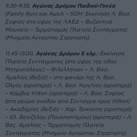
Αγώνας Δρόμου Παιδιού-Γονέα
9.30-9.55,
(Family Run) και ΑμεΑ – SOΗ: Εκκίνηση Λ. Βασ.
Σοφίας στο ύψος της ΛΑΕΔ – Βυζαντινό
Μουσείο – Τερματισμός Πλατεία Συντάγματος
(Μνημείο Αγνώστου Στρατιώτη).
Αγώνας Δρόμου 5 χλμ.
11.45-13.00,
: Εκκίνηση
Πλατεία Συντάγματος (στο ύψος της οδού
Μητροπόλεως) – Φιλελλήνων – Λ. Βασ.
Αμαλίας (δεξιά) – στο φανάρι της Λ. Βασ.
Όλγας (αριστερά) – Λ. Βασ. Κων/νου (αριστερά)
– Κόμβος Hilton (αριστερά) – Λ. Βασ. Σοφίας
(στο ρεύμα ανόδου από Σύνταγμα προς Hilton)
– Ακαδημίας (δεξιά) – Χαρ. Τρικούπη (αριστερά)
– Ελ. Βενιζέλου (Πανεπιστημίου) (αριστερά) – Λ.
Βας. Αμαλίας – Τερματισμός Πλατεία
Συντάγματος (Μνημείο Αγνώστου Στρατιώτη).