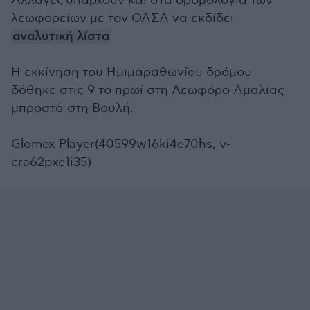
Αλλαγές υπάρχουν και στα δρομολόγια των
λεωφορείων με τον ΟΑΣΑ να εκδίδει
αναλυτική λίστα
Η εκκίνηση του Ημιμαραθωνίου δρόμου
δόθηκε στις 9 το πρωί στη Λεωφόρο Αμαλίας
μπροστά στη Βουλή.
Glomex Player(40599w16ki4e70hs, v-
cra62pxe1i35)