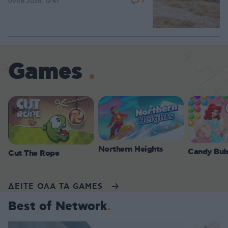
3
09.08.2026, 12:47
Games
Northern Heights
Candy Bub
Cut The Rope
ΔΕΙΤΕ ΟΛΑ ΤΑ GAMES
Best of Network