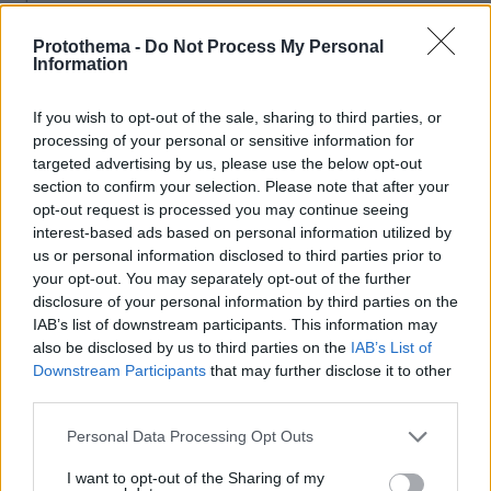
Πώς θα κάνουμε μια περιποίηση προσώπου επιπέδου
σπα στο σπίτι
Protothema -
Do Not Process My Personal
Information
πριν 8 λεπτά
Σπιτικό προζύμι: Οδηγός για αρχάριους και μη – Η
διαδικασία, η χρήση, η συντήρηση
If you wish to opt-out of the sale, sharing to third parties, or
processing of your personal or sensitive information for
πριν 11 λεπτά
targeted advertising by us, please use the below opt-out
Ελπίδα για τη Δημοκρατία: Νέα αποχώρηση με αιχμές
section to confirm your selection. Please note that after your
για «απολυταρχικά προσωποπαγές διευθυντήριο
opt-out request is processed you may continue seeing
Καρυστιανού - Γρατσία»
interest-based ads based on personal information utilized by
us or personal information disclosed to third parties prior to
πριν 14 λεπτά
Πώς ο Μέγας Αλέξανδρος συνέτριψε τους Ιλλυριούς:
your opt-out. You may separately opt-out of the further
Οι μεγάλες νίκες του Έλληνα στρατηλάτη στα Βαλκάνια
disclosure of your personal information by third parties on the
IAB’s list of downstream participants. This information may
πριν 18 λεπτά
also be disclosed by us to third parties on the
IAB’s List of
Θάλασσα για δισεκατομμυριούχους: Πώς θα κινηθεί η
Downstream Participants
that may further disclose it to other
αγορά των υπερπολυτελών γιοτ έως το 2032
third parties.
πριν 18 λεπτά
Please note that this website/app uses one or more Google
Σαλμονέλα: 6 τρόφιμα που χρειάζονται τη μεγαλύτερη
Personal Data Processing Opt Outs
προσοχή – Τα λάθη στην κουζίνα που αυξάνουν τον
services and may gather and store information including but
κίνδυνο
not limited to your visit or usage behaviour. You may click to
I want to opt-out of the Sharing of my