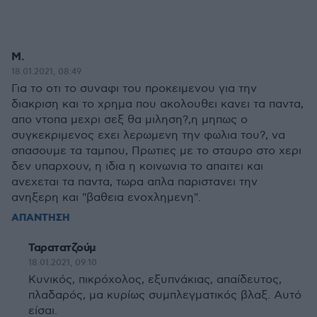
M.
18.01.2021, 08:49
Για το οτι το συναφι του προκειμενου για την
διακριση και το χρημα που ακολουθει κανει τα παντα,
απο ντοπα μεχρι σεξ θα μιληση?,η μηπως ο
συγκεκριμενος εχει λερωμενη την φωλια του?, να
σπασουμε τα ταμπου, Πρωτιες με το σταυρο στο χερι
δεν υπαρχουν, η ιδια η κοινωνια το απαιτει και
ανεχεται τα παντα, τωρα απλα παριστανει την
ανηξερη και "βαθεια ενοχλημενη".
ΑΠΑΝΤΗΣΗ
Ταρατατζούμ
18.01.2021, 09:10
Κυνικός, πικρόχολος, εξυπνάκιας, απαίδευτος,
πλαδαρός, μα κυρίως συμπλεγματικός βλαξ. Αυτό
είσαι.