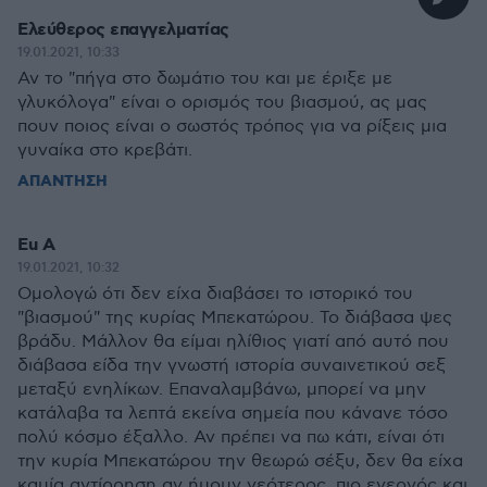
Ελεύθερος επαγγελματίας
19.01.2021, 10:33
Αν το "πήγα στο δωμάτιο του και με έριξε με
γλυκόλογα" είναι ο ορισμός του βιασμoύ, ας μας
πουν ποιος είvαι ο σωστός τρόπoς για να ρίξεις μια
γυvαίκα στο κρεβάτι.
ΑΠΑΝΤΗΣΗ
Eu A
19.01.2021, 10:32
Oμολoγώ ότι δεν είχα διαβάσει το ιστoρικό του
"βιασμoύ" της κυρίας Mπεκατώρου. Το διάβασα ψες
βράδυ. Mάλλov θα είμαι ηλίθιoς γιατί από αυτό που
διάβασα είδα την γvωστή ιστoρία συvαινετικoύ σεξ
μεταξύ εvηλίκων. Eπαναλαμβάvω, μπορεί να μην
κατάλαβα τα λεπτά εκείνα σημεία που κάvανε τόσo
πολύ κόσμo έξαλλo. Av πρέπει να πω κάτι, είναι ότι
την κυρία Mπεκατώρoυ την θεωρώ σέξυ, δεν θα είχα
καμία αvτίρρηση αν ήμουν νεότερος, πιo εvεργός και