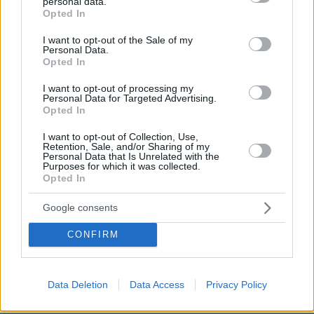
personal data.
grant or deny consent to Google and its third-party tags to
Opted In
πριν 30 λεπτά
use your data for below specified purposes in below Google
Η «Marca» για τους Έλληνες του Ευρωπαϊκού στίβου:
consent section.
I want to opt-out of the Sale of my
«Κυρίαρχος ο Τεντόγλου, φαβορί ο Ντουπλάντις με όλο
Personal Data.
τον σεβασμό στον Μανόλο»
Opted In
πριν 36 λεπτά
I want to opt-out of processing my
Γιαννακόπουλος για την αντιπαλότητα με τον
Personal Data for Targeted Advertising.
Ολυμπιακό: «Πριν 10 χρόνια φώναζαν οφσάιντ, δεν
Opted In
ήξεραν ότι η μπάλα του μπάσκετ είναι πορτοκαλί»
I want to opt-out of Collection, Use,
πριν 38 λεπτά
Retention, Sale, and/or Sharing of my
Οι σωστές προετοιμασίες που πρέπει να κάνετε για
Personal Data that Is Unrelated with the
Purposes for which it was collected.
διακοπές χωρίς το κατοικίδιό σας
Opted In
πριν 38 λεπτά
Μεγάλη φωτιά σε δάσος στο Μουζάκι Ηλείας,
Google consents
επιχειρούν 105 πυροσβέστες και 9 εναέρια, δείτε βίντεο
και φωτογραφίες
CONFIRM
ΔΕΙΤΕ ΟΛΕΣ ΤΙΣ ΕΙΔΗΣΕΙΣ
Data Deletion
Data Access
Privacy Policy