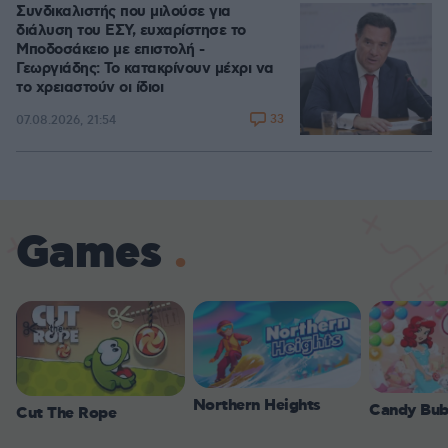
Συνδικαλιστής που μιλούσε για
διάλυση του ΕΣΥ, ευχαρίστησε το
Μποδοσάκειο με επιστολή -
Γεωργιάδης: Το κατακρίνουν μέχρι να
το χρειαστούν οι ίδιοι
33
07.08.2026, 21:54
Games
Northern Heights
Candy Bub
Cut The Rope