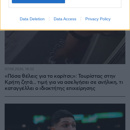
Data Deletion
Data Access
Privacy Policy
07.08.2026, 18:22
«Πόσα θέλεις για το κορίτσι;»: Τουρίστας στην
Κρήτη ζητά... τιμή για να ασελγήσει σε ανήλικη, τι
καταγγέλλει ο ιδιοκτήτης επιχείρησης