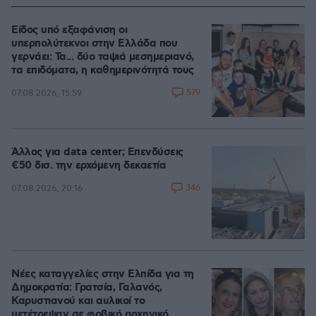
Είδος υπό εξαφάνιση οι
υπερπολύτεκνοι στην Ελλάδα που
γερνάει: Τα... δύο ταψιά μεσημεριανό,
τα επιδόματα, η καθημερινότητά τους
579
07.08.2026, 15:59
Άλλος για data center; Επενδύσεις
€50 δισ. την ερχόμενη δεκαετία
346
07.08.2026, 20:16
Νέες καταγγελίες στην Ελπίδα για τη
Δημοκρατία: Γρατσία, Γαλανός,
Καρυστιανού και αυλικοί το
μετέτρεψαν σε φοβικό αρχηγικό