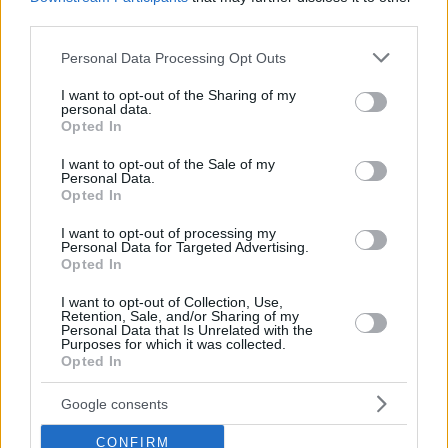
third parties.
Please note that this website/app uses one or more Google
Personal Data Processing Opt Outs
services and may gather and store information including but
not limited to your visit or usage behaviour. You may click to
I want to opt-out of the Sharing of my
personal data.
07.08.2026, 22:54
grant or deny consent to Google and its third-party tags to
Opted In
Ο «Δράκος» του Λονδίνου: 40χρονος με
use your data for below specified purposes in below Google
προβλήματα όρασης σκότωνε και βίαζε γυναίκες,
consent section.
I want to opt-out of the Sale of my
η αστυνομία τον είχε συλλάβει και τον άφησε
Personal Data.
Opted In
ελεύθερο
I want to opt-out of processing my
Personal Data for Targeted Advertising.
Opted In
I want to opt-out of Collection, Use,
Retention, Sale, and/or Sharing of my
Personal Data that Is Unrelated with the
Purposes for which it was collected.
Opted In
Google consents
CONFIRM