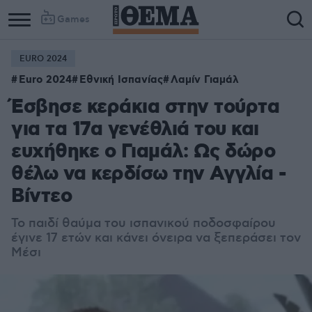
Games
EURO 2024
Column
Column
Euro 2024
Εθνική Ισπανίας
Λαμίν Γιαμάλ
1
2
Έσβησε κεράκια στην τούρτα
για τα 17α γενέθλιά του και
ευχήθηκε ο Γιαμάλ: Ως δώρο
θέλω να κερδίσω την Αγγλία -
Βίντεο
Το παιδί θαύμα του ισπανικού ποδοσφαίρου
έγινε 17 ετών και κάνει όνειρα να ξεπεράσει τον
Μέσι