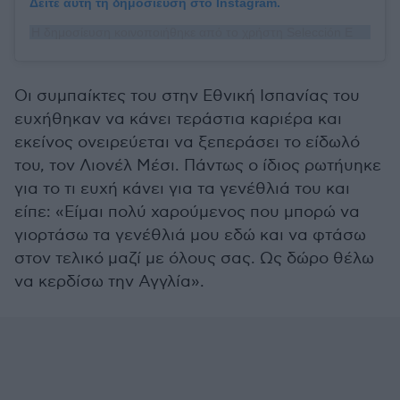
Δείτε αυτή τη δημοσίευση στο Instagram.
Η δημοσίευση κοινοποιήθηκε από το χρήστη Selección Española Masculina de Fútbol (@sefutbol)
Οι συμπαίκτες του στην Εθνική Ισπανίας του
ευχήθηκαν να κάνει τεράστια καριέρα και
εκείνος ονειρεύεται να ξεπεράσει το είδωλό
του, τον Λιονέλ Μέσι. Πάντως ο ίδιος ρωτήυηκε
για το τι ευχή κάνει για τα γενέθλιά του και
είπε: «Είμαι πολύ χαρούμενος που μπορώ να
γιορτάσω τα γενέθλιά μου εδώ και να φτάσω
στον τελικό μαζί με όλους σας. Ως δώρο θέλω
να κερδίσω την Αγγλία».