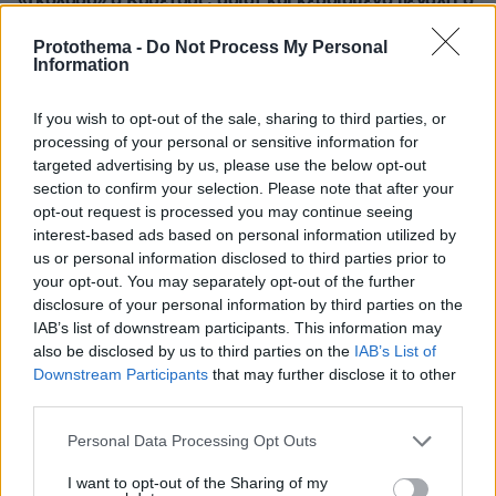
«Γκολάρα» ο Καρέτσας, ασίστ και κερδισμένο πέναλτι ο
Τζόλης, δείτε βίντεο
Protothema -
Do Not Process My Personal
πριν 28 λεπτά
Information
Δημοσκοπήσεις-«καμπανάκι» για τον Τραμπ: Χάνει
έδαφος σε οικονομία και εθνική ασφάλεια, εκεί που οι
If you wish to opt-out of the sale, sharing to third parties, or
Ρεπουμπλικανοί κυριαρχούσαν
processing of your personal or sensitive information for
πριν 29 λεπτά
targeted advertising by us, please use the below opt-out
Ελεύθερος ο ιδιοκτήτης του beach bar όπου πνίγηκε ο
section to confirm your selection. Please note that after your
4χρονος στην Πάρο
opt-out request is processed you may continue seeing
interest-based ads based on personal information utilized by
us or personal information disclosed to third parties prior to
ΔΕΙΤΕ ΟΛΕΣ ΤΙΣ ΕΙΔΗΣΕΙΣ
your opt-out. You may separately opt-out of the further
disclosure of your personal information by third parties on the
IAB’s list of downstream participants. This information may
also be disclosed by us to third parties on the
IAB’s List of
ΤΑ ΠΙΟ ΔΗΜΟΦΙΛΗ
Downstream Participants
that may further disclose it to other
third parties.
Please note that this website/app uses one or more Google
Personal Data Processing Opt Outs
services and may gather and store information including but
not limited to your visit or usage behaviour. You may click to
I want to opt-out of the Sharing of my