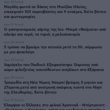
πριν 10 λεπτά
Μεγάλη φωτιά σε δάσος στο Μουζάκι Ηλείας,
επιχειρούν 105 πυροσβέστες και 9 εναέρια, δείτε βίντεο
και φωτογραφίες
πριν 12 λεπτά
Ο γαστρονομικός χάρτης της Ίου -Μικρά «θαύματα» από
αλεύρι και νερό, τα τυριά, η μελισσοκομία
πριν 20 λεπτά
5 τρόποι να βρούμε την ευτυχία μετά τα 50, σύμφωνα
με μια ψυχολόγο
πριν 23 λεπτά
Χαμόγελο του Παιδιού: Εξαφανίστηκε 13χρονος από
χώρο φιλοξενίας ασυνόδευτων ανηλίκων στα Εξάρχεια
πριν 25 λεπτά
Τραγωδία στη Νέα Υόρκη: Νεκροί βρέφος 5 μηνών και
27χρονη μετά από ανατροπή σκάφους κοντά στο Νησί
της Ελευθερίας, δείτε βίντεο
πριν 27 λεπτά
Έλαμψαν οι Έλληνες στο φιλικό Άρσεναλ - Ντόρτμουντ: