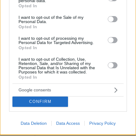
personal data.
grant or deny consent to Google and its third-party tags to
Opted In
use your data for below specified purposes in below Google
consent section.
I want to opt-out of the Sale of my
Personal Data.
Opted In
I want to opt-out of processing my
Personal Data for Targeted Advertising.
Opted In
I want to opt-out of Collection, Use,
Retention, Sale, and/or Sharing of my
Personal Data that Is Unrelated with the
Purposes for which it was collected.
Opted In
Google consents
Loaded
:
CONFIRM
100.00%
09.08.2026, 14:15
Η Πολιτική Αεροπορία διαπίστωσε κενό στον νόμο
όταν ένας... απίθανος τύπος προσγείωσε το
Data Deletion
Data Access
Privacy Policy
ελικόπτερό του στο Σαρακήνικο με εκατοντάδες
λουόμενους - Παρέμβαση Εισαγγελέα