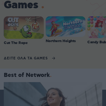
Games
Northern Heights
Candy Bub
Cut The Rope
ΔΕΙΤΕ ΟΛΑ ΤΑ GAMES
Best of Network