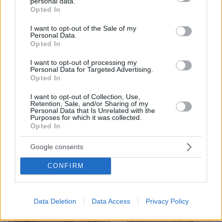
personal data.
grant or deny consent to Google and its third-party tags to
Opted In
use your data for below specified purposes in below Google
consent section.
I want to opt-out of the Sale of my
Personal Data.
Opted In
08.08.2026, 21:43
I want to opt-out of processing my
Personal Data for Targeted Advertising.
Χόρχε Μέσι: Ο εργάτης από το Ροσάριο που πήρε
Opted In
τον 13χρονο Λιονέλ από το χέρι και άλλαξε την
ιστορία του ποδοσφαίρου με μια υπογραφή σε...
I want to opt-out of Collection, Use,
χαρτοπετσέτα
Retention, Sale, and/or Sharing of my
Personal Data that Is Unrelated with the
Purposes for which it was collected.
Opted In
Google consents
CONFIRM
Data Deletion
Data Access
Privacy Policy