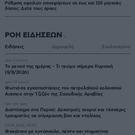
Ρύθμιση οφειλών επιχειρήσεων ​​​σε έως και ​120 μηνιαίες
δόσεις: Δείτε τους όρους
ΡΟΗ ΕΙΔΗΣΕΩΝ
Ειδήσεις
Δημοφιλή
Σχολιασμένα
πριν 5 λεπτά
Το μενού της ημέρας - Τι τρώμε σήμερα Κυριακή
(9/8/2026)
πριν 14 λεπτά
Φωτιά σε εγκαταστάσεις του πετρελαϊκού κολοσσού
Aramco στην Τζιζάν της Σαουδικής Αραβίας
πριν μία ώρα
Δυστύχημα στο Περού: Δεκατρείς νεκροί και τέσσερις
τραυματίες σε σύγκρουση βαν και νταλίκας
09.08.2026, 05:00
Φοκάτσια με κοτόπουλο, πέστο και ντοματίνια