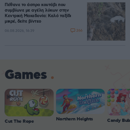
Πέθανε το άσπρο κουτάβι που
συμβίωνε με αγέλη λύκων στην
Κεντρική Μακεδονία: Καλό ταξίδι
μικρέ, δείτε βίντεο
266
06.08.2026, 16:39
Games
Northern Heights
Candy Bub
Cut The Rope