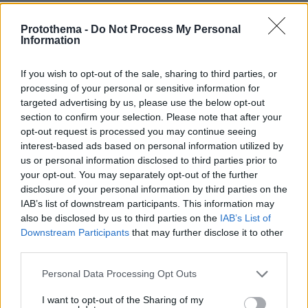
ΔΕΙΤΕ ΟΛΕΣ ΤΙΣ ΕΙΔΗΣΕΙΣ
Protothema -
Do Not Process My Personal
Information
ΤΑ ΠΙΟ ΔΗΜΟΦΙΛΗ
If you wish to opt-out of the sale, sharing to third parties, or
processing of your personal or sensitive information for
targeted advertising by us, please use the below opt-out
section to confirm your selection. Please note that after your
opt-out request is processed you may continue seeing
interest-based ads based on personal information utilized by
us or personal information disclosed to third parties prior to
your opt-out. You may separately opt-out of the further
disclosure of your personal information by third parties on the
IAB’s list of downstream participants. This information may
also be disclosed by us to third parties on the
IAB’s List of
Downstream Participants
that may further disclose it to other
third parties.
Please note that this website/app uses one or more Google
Personal Data Processing Opt Outs
services and may gather and store information including but
not limited to your visit or usage behaviour. You may click to
I want to opt-out of the Sharing of my