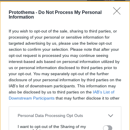
14
08.08.2026, 17:57
Protothema -
Do Not Process My Personal
Information
Για αμύθητο συμβόλαιο του Σαλάχ
γράφουν στην Τουρκία: Θα παίρνει 30
If you wish to opt-out of the sale, sharing to third parties, or
εκατομμύρια τον χρόνο, προβλέπονται
processing of your personal or sensitive information for
έξοδα για κομμωτήρια και... χαρτί
targeted advertising by us, please use the below opt-out
υγείας
section to confirm your selection. Please note that after your
opt-out request is processed you may continue seeing
14
08.08.2026, 17:38
interest-based ads based on personal information utilized by
us or personal information disclosed to third parties prior to
your opt-out. You may separately opt-out of the further
Συνετρίβη πυροσβεστικό ελικόπτερο
disclosure of your personal information by third parties on the
ενώ επιχειρούσε σε μεγάλη δασική
IAB’s list of downstream participants. This information may
πυρκαγιά στη Γιούτα
also be disclosed by us to third parties on the
IAB’s List of
1
08.08.2026, 09:34
Downstream Participants
that may further disclose it to other
third parties.
Please note that this website/app uses one or more Google
Personal Data Processing Opt Outs
services and may gather and store information including but
Μαρία Εκμεκτσίογλου: Ζω καθημερινά
not limited to your visit or usage behaviour. You may click to
I want to opt-out of the Sharing of my