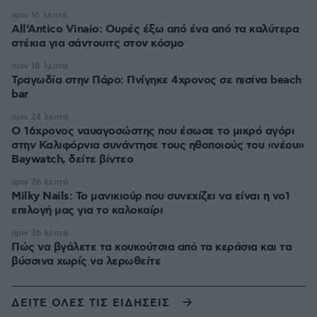
πριν 16 λεπτά
All’Antico Vinaio: Ουρές έξω από ένα από τα καλύτερα
στέκια για σάντουιτς στον κόσμο
πριν 18 λεπτά
Τραγωδία στην Πάρο: Πνίγηκε 4χρονος σε πισίνα beach
bar
πριν 24 λεπτά
Ο 16χρονος ναυαγοσώστης που έσωσε το μικρό αγόρι
στην Καλιφόρνια συνάντησε τους ηθοποιούς του «νέου»
Baywatch, δείτε βίντεο
πριν 26 λεπτά
Milky Nails: Το μανικιούρ που συνεχίζει να είναι η νο1
επιλογή μας για το καλοκαίρι
πριν 26 λεπτά
Πώς να βγάλετε τα κουκούτσια από τα κεράσια και τα
βύσσινα χωρίς να λερωθείτε
ΔΕΙΤΕ ΟΛΕΣ ΤΙΣ ΕΙΔΗΣΕΙΣ