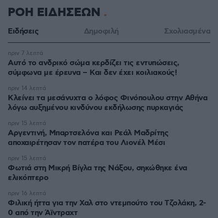
ΡΟΗ ΕΙΔΗΣΕΩΝ
Ειδήσεις
Δημοφιλή
Σχολιασμένα
πριν 7 λεπτά
Αυτό το ανδρικό σώμα κερδίζει τις εντυπώσεις,
σύμφωνα με έρευνα – Και δεν έχει κοιλιακούς!
πριν 14 λεπτά
Κλείνει τα μεσάνυχτα ο λόφος Φινόπουλου στην Αθήνα
λόγω αυξημένου κινδύνου εκδήλωσης πυρκαγιάς
πριν 15 λεπτά
Αργεντινή, Μπαρτσελόνα και Ρεάλ Μαδρίτης
αποχαιρέτησαν τον πατέρα του Λιονέλ Μέσι
πριν 15 λεπτά
Φωτιά στη Μικρή Βίγλα της Νάξου, σηκώθηκε ένα
ελικόπτερο
πριν 16 λεπτά
Φιλική ήττα για την Χαλ στο ντεμπούτο του Τζολάκη, 2-
0 από την Άϊντραχτ