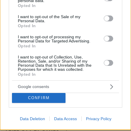
personal data.
θαύματα, πρώτα είναι ο Θεός και μετά
grant or deny consent to Google and its third-party tags to
Opted In
οι γιοι μου
use your data for below specified purposes in below Google
consent section.
20
08.08.2026, 11:48
I want to opt-out of the Sale of my
Personal Data.
Opted In
I want to opt-out of processing my
Personal Data for Targeted Advertising.
Opted In
I want to opt-out of Collection, Use,
Games
Retention, Sale, and/or Sharing of my
Personal Data that Is Unrelated with the
Purposes for which it was collected.
Opted In
Google consents
CONFIRM
Northern Heights
Candy Bub
Cut The Rope
Data Deletion
Data Access
Privacy Policy