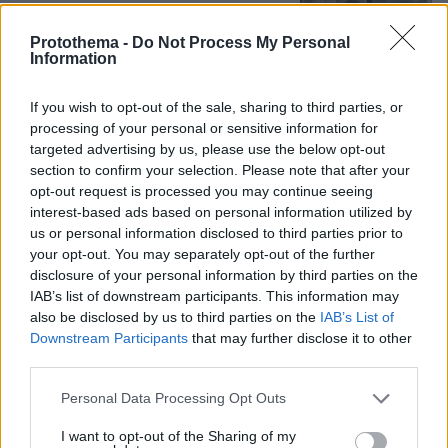
Protothema -
Do Not Process My Personal
Information
Νεαρός Παλαιστίνιος κλείδωσε
If you wish to opt-out of the sale, sharing to third parties, or
ανήλικη στο σπίτι του στα Χανιά, την
processing of your personal or sensitive information for
έσωσαν οι φωνές της
targeted advertising by us, please use the below opt-out
12
09.08.2026, 10:38
section to confirm your selection. Please note that after your
opt-out request is processed you may continue seeing
interest-based ads based on personal information utilized by
us or personal information disclosed to third parties prior to
your opt-out. You may separately opt-out of the further
Μυστήριο 3.500 ετών στη Σαντορίνη:
disclosure of your personal information by third parties on the
Ο 15χρονος που δεν πρόλαβε να
IAB’s list of downstream participants. This information may
ξεφύγει από το τσουνάμι μπορεί ν'
also be disclosed by us to third parties on the
IAB’s List of
αλλάξει τη χρονολογία της μεγάλης
Downstream Participants
that may further disclose it to other
έκρηξης
third parties.
77
08.08.2026, 18:08
Please note that this website/app uses one or more Google
Personal Data Processing Opt Outs
services and may gather and store information including but
not limited to your visit or usage behaviour. You may click to
I want to opt-out of the Sharing of my
Χόρχε Μέσι: Ο εργάτης από το