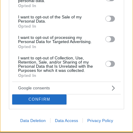
personal data.
grant or deny consent to Google and its third-party tags to
Ροσάριο που πήρε τον 13χρονο Λιονέλ
Opted In
από το χέρι και άλλαξε την ιστορία
use your data for below specified purposes in below Google
του ποδοσφαίρου με μια υπογραφή
consent section.
I want to opt-out of the Sale of my
σε... χαρτοπετσέτα
Personal Data.
Opted In
34
08.08.2026, 21:43
I want to opt-out of processing my
Personal Data for Targeted Advertising.
Opted In
I want to opt-out of Collection, Use,
Retention, Sale, and/or Sharing of my
Games
Personal Data that Is Unrelated with the
Purposes for which it was collected.
Opted In
Google consents
CONFIRM
Northern Heights
Candy Bub
Cut The Rope
Data Deletion
Data Access
Privacy Policy