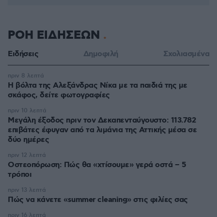
ΡΟΗ ΕΙΔΗΣΕΩΝ
Ειδήσεις
Δημοφιλή
Σχολιασμένα
πριν 8 λεπτά
Η βόλτα της Αλεξάνδρας Νίκα με τα παιδιά της με
σκάφος, δείτε φωτογραφίες
πριν 10 λεπτά
Μεγάλη έξοδος πριν τον Δεκαπενταύγουστο: 113.782
επιβάτες έφυγαν από τα λιμάνια της Αττικής μέσα σε
δύο ημέρες
πριν 12 λεπτά
Οστεοπόρωση: Πώς θα «χτίσουμε» γερά οστά – 5
τρόποι
πριν 13 λεπτά
Πώς να κάνετε «summer cleaning» στις φιλίες σας
πριν 16 λεπτά