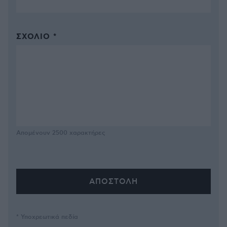
ΣΧΌΛΙΟ *
Απομένουν
2500
χαρακτήρες
* Υποχρεωτικά πεδία