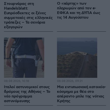
Ο «χάρτης» των
Στουρνάρας στη
πληρωμών από τον e-
Handelsblatt:
ΕΦΚΑ και τη ΔΥΠΑ έως
Ευπρόσδεκτες οι ξένες
τις 14 Αυγούστου
συμμετοχές στις ελληνικές
τράπεζες – Τα σενάρια
εξαγορών
08.08.2026, 10:18
08.08.2026, 09:21
Ιταλοί αστυνομικοί στους
Μια εντυπωσιακή κατοικία-
δρόμους της Αθήνας – Το
κόσμημα με θέα στο
νέο πρόγραμμα
απέραντο μπλε της νότιας
αστυνόμευσης
Κρήτης