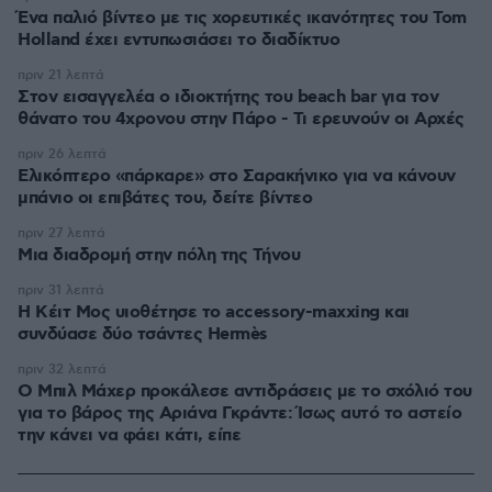
Ένα παλιό βίντεο με τις χορευτικές ικανότητες του Tom
Holland έχει εντυπωσιάσει το διαδίκτυο
πριν 21 λεπτά
Στον εισαγγελέα ο ιδιοκτήτης του beach bar για τον
θάνατο του 4χρονου στην Πάρο - Τι ερευνούν οι Αρχές
πριν 26 λεπτά
Ελικόπτερο «πάρκαρε» στο Σαρακήνικο για να κάνουν
μπάνιο οι επιβάτες του, δείτε βίντεο
πριν 27 λεπτά
Μια διαδρομή στην πόλη της Τήνου
πριν 31 λεπτά
Η Κέιτ Μος υιοθέτησε τo accessory-maxxing και
συνδύασε δύο τσάντες Hermès
πριν 32 λεπτά
Ο Μπιλ Μάχερ προκάλεσε αντιδράσεις με το σχόλιό του
για το βάρος της Αριάνα Γκράντε: Ίσως αυτό το αστείο
την κάνει να φάει κάτι, είπε