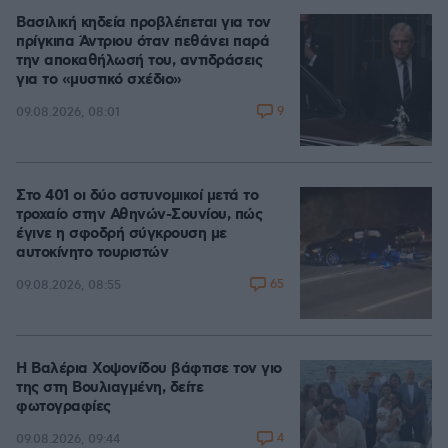
Βασιλική κηδεία προβλέπεται για τον
πρίγκιπα Άντριου όταν πεθάνει παρά
την αποκαθήλωσή του, αντιδράσεις
για το «μυστικό σχέδιο»
9
09.08.2026, 08:01
Στο 401 οι δύο αστυνομικοί μετά το
τροχαίο στην Αθηνών-Σουνίου, πώς
έγινε η σφοδρή σύγκρουση με
αυτοκίνητο τουριστών
65
09.08.2026, 08:55
Η Βαλέρια Χοψονίδου βάφτισε τον γιο
της στη Βουλιαγμένη, δείτε
φωτογραφίες
4
09.08.2026, 09:44